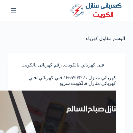
ا
ل
ت
ج
ا
و
الوسم
مقاول كهرباء
ز
إ
ل
ى
ا
فنى كهربائي بالكويت
,
رقم كهربائى بالكويت
ل
م
كهربائي منازل / 66559972 / فني كهربائي /فني
ح
كهربائي منازل فالكويت سريع
ت
و
ى