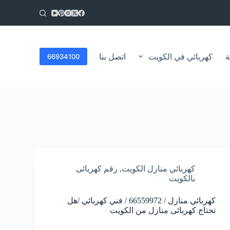
ا
ل
ت
ج
ا
ة
كهربائي في الكويت
اتصل بنا
66934100
و
ز
إ
ل
ى
ا
ل
م
ح
ت
و
ى
كهربائي منازل الكويت
,
رقم كهربائى
بالكويت
كهربائي منازل / 66559972 / فني كهربائي /هل
تحتاج كهربائى منازل من الكويت