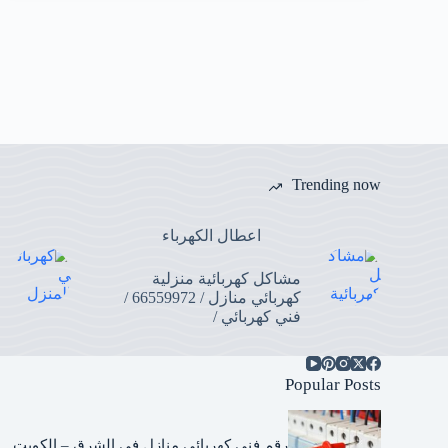
Trending now
اعطال الكهرباء
مشاكل كهربائية منزلية
كهربائي منازل / 66559972 /
فني كهربائي /
Popular Posts
رقم فني كهربائي منازل في الشرق – الكويت