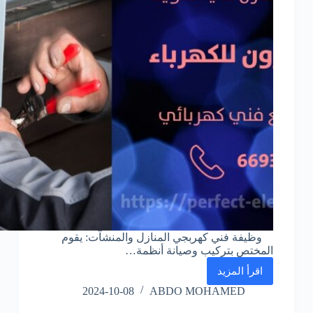
وظيفة فني كهربجي المنازل والمنشآت: يقوم
المختص بتركيب وصيانة أنظمة…
اقرأ المزيد
فني
كهربائي
2024-10-08
ABDO MOHAMED
هندي