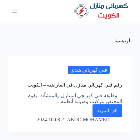
ا
ل
ت
ج
ا
و
الرئيسية
ز
إ
ل
ى
ا
فني كهربائي هندي
ل
م
ح
رقم فني كهربائي منازل في العارضيه – الكويت
ت
و
وظيفة فني كهربجي المنازل والمنشآت: يقوم
ى
المختص بتركيب وصيانة أنظمة…
اقرأ المزيد
رقم
فني
2024-10-08
ABDO MOHAMED
كهربائي
منازل
في