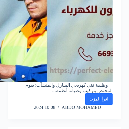
وظيفة فني كهربجي المنازل والمنشآت: يقوم
المختص بتركيب وصيانة أنظمة…
اقرأ المزيد
معلم
كهربائي
2024-10-08
ABDO MOHAMED
في
السالمية
–
الكويت