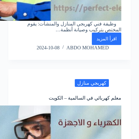
وظيفة فني كهربجي المنازل والمنشآت: يقوم
المختص بتركيب وصيانة أنظمة…
اقرأ المزيد
كهربائي
في
2024-10-08
ABDO MOHAMED
قرطبه
–
الكويت
كهربجي منازل
معلم كهربائي في السالمية – الكويت