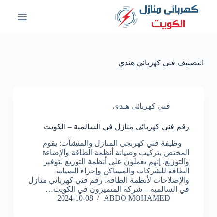
ا
ل
ت
ج
ا
و
التصنيف
فني كهربائي هندي
ز
إ
ل
ى
ا
فني كهربائي هندي
ل
م
رقم فني كهربائي منازل في السالمية – الكويت
ح
ت
وظيفة فني كهربجي المنازل والمنشآت: يقوم
و
المختص بتركيب وصيانة أنظمة الطاقة والإضاءة
ى
والتوزيع. إنهم يعملون على أنظمة التوزيع لتوفير
الطاقة للشركات والمساكن وإجراء الصيانة
والإصلاحات لأنظمة الطاقة. رقم فني كهربائي منازل
في السالمية – شركة المتميزون في الكويت…
2024-10-08
ABDO MOHAMED