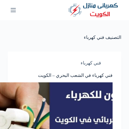
ا
ل
ت
ج
ا
و
التصنيف
فني كهرباء
ز
إ
ل
ى
ا
فني كهرباء
ل
م
فني كهرباء في الشعب البحري – الكويت
ح
ت
و
ى