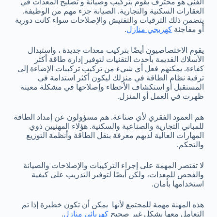
الفني هو محترف يقوم بتركيب وصيانة و تصليح المعدات في
العقارات السكنية والتجارية. الصيانة جزء مهم من الوظيفة.
يتضمن ذلك الترقيات والتفتيش والإصلاحات سواء كانت دورية
أو مفاجئة
كهربجي منازل
.
يقوم الاختصاصيون أيضًا بتركيب معدات جديدة ، واستبدال
الأسلاك القديمة بأحدث التقنيات لتوفير إدارة طاقة أكثر
كفاءة. يمكنهم فعل أي شيء من تركيب تركيبات الإضاءة إلى
ترقية نظام الطاقة في منزلك ليكون أكثر استدامة في
المستقبل أو استكشاف الأخطاء وإصلاحها في مشكلة معينة
ظهرت في العمل أو المنزل.
هم العمود الفقري لأي صناعة. هم مسؤولون عن إمداد الطاقة
للمباني التجارية والصناعية والسكنية. هؤلاء المهنيين ذوي
المهارات العالية لديهم معرفة بنقل الطاقة وأنظمة التوزيع
والتحكم.
لا تقتصر المهمة على إجراء التركيبات والإصلاحات والصيانة
والفحص للمعدات، ولكن أيضًا لتوفير التدريب على كيفية
استخدامها بأمان.
هذه المهنة مهمة للمجتمع لأنها يمكن أن تكون خطيرة إذا تم
التعامل معها بشكل غير صحيح
كهربائي منازل
.