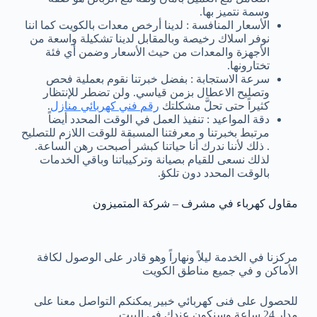
وسمة نتميز بها.
الأسعار المنافسة : لدينا أرخص معدات بالكويت كما اننا
نوفر اسلاك رخيصة وبالمقابل لدينا تشكيلة واسعة من
الأجهزة والمعدات من حيث الأسعار وضمن أي فئة
تختارونها.
سرعة الاستجابة : بفضل خبرتنا نقوم بعملية فحص
وتصليح الاعطال بزمن قياسي. ولن تضطر للإنتظار
كثيراً حتى تحلَّ مشكلتك
رقم فني كهربائي منازل
.
دقة المواعيد : تنفيذ العمل في الوقت المحدد أيضاً
مرتبط بخبرتنا و معرفتنا المسبقة للوقت اللازم للتصليح
. ذلك لأننا ندرك أنا حياتنا كبشر أصبحت رهن الساعة.
لذلك نسعى للقيام بصيانة وتركيباتنا وباقي الخدمات
بالوقت المحدد دون تلكؤ.
مقاول كهرباء في مشرف – شركة المتميزون
مركزنا في الخدمة ليلاً ونهاراً وهو قادر على الوصول لكافة
الأماكن و في جميع مناطق الكويت
للحصول على فنى كهربائي خبير يمكنكم التواصل معنا على
مدار 24 ساعة وسنكون عندك في البيت.