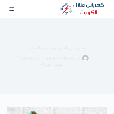
ا
ل
ت
ج
ا
و
ز
إ
ل
مقاول كهرباء في مشرف – الكويت
ى
ا
2024-10-08
ABDO MOHAMED
ل
م
مقاول كهرباء
ح
ت
و
ى