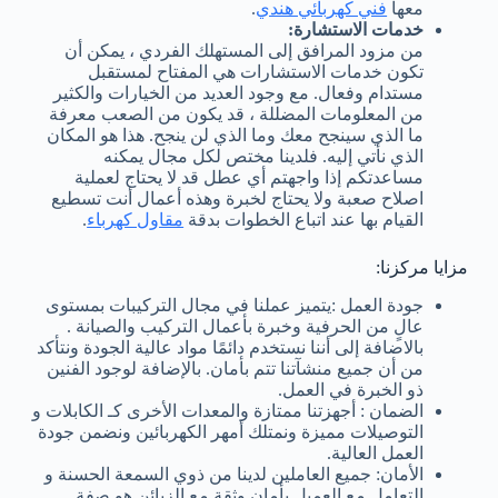
معها
فني كهربائي هندي
.
خدمات الاستشارة:
من مزود المرافق إلى المستهلك الفردي ، يمكن أن
تكون خدمات الاستشارات هي المفتاح لمستقبل
مستدام وفعال. مع وجود العديد من الخيارات والكثير
من المعلومات المضللة ، قد يكون من الصعب معرفة
ما الذي سينجح معك وما الذي لن ينجح. هذا هو المكان
الذي نأتي إليه. فلدينا مختص لكل مجال يمكنه
مساعدتكم إذا واجهتم أي عطل قد لا يحتاج لعملية
اصلاح صعبة ولا يحتاج لخبرة وهذه أعمال أنت تسطيع
القيام بها عند اتباع الخطوات بدقة
مقاول كهرباء
.
مزايا مركزنا:
جودة العمل :يتميز عملنا في مجال التركيبات بمستوى
عالٍ من الحرفية وخبرة بأعمال التركيب والصيانة .
بالاضافة إلى أننا نستخدم دائمًا مواد عالية الجودة ونتأكد
من أن جميع منشآتنا تتم بأمان. بالإضافة لوجود الفنين
ذو الخبرة في العمل.
الضمان : أجهزتنا ممتازة والمعدات الأخرى كـ الكابلات و
التوصيلات مميزة ونمتلك أمهر الكهربائين ونضمن جودة
العمل العالية.
الأمان: جميع العاملين لدينا من ذوي السمعة الحسنة و
التعامل مع العميل بأمان وثقة مع الزبائن هو صفة