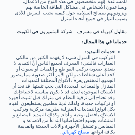
للمساعدة. إنهم متخصصون في هذه النوع من الأعمال،
ويساعدون الأشخاص في مشاكل الطاقة الخاصة بهم
ويزودونهم بنصائح السلامة حول كيفية تجنب التعرض للأذى
بسبب التيار في جميع أنحاء المنزل.
مقاول كهرباء في مشرف – شركة المتميزون في الكويت
خدماتنا في هذا المجال:
خدمات التمديد:
التركيب في المنزل شيء لا يفهمه الكثير من مالكي
العقارات فالشيء المعرف لجميع الناس أنَّ التمديد لا
يتعدى صعوبة تركيب القواطع و اللمبات أو سبوت أو
كحد أعلى شفاطات ولكن الأمر أكثر صعوبة مما يتصور
الجميع. المختص يعرف الأنواع المختلفة لتمديدات
المنازل والمعدات المحددة التي يجب تثبيتها. قد تجد أن
الأسلاك الموجودة لديك قد لا تكون مناسبة لاحتياجاتك
وقد تحتاج إلى ترقية النظام في منزلك قبل تثبيت أجهزة
أو تركيبات جديدة. ولذلك لدينا معلمين يستطيعون القيام
بكل انواع التمديدات المنزلية بطريقة مركزية وتركيب
الاسلاك بأفضل نوعية و أداء, وكذلك التمديد للمصانع و
المنشآت بجميع اختصاصاتها ابتداءاً من الاضاءة و
المقابس و تشغيل الأجهزة والآلات الحديثة والقديمة
بكافة انواعها
مصلح كهربائي
.