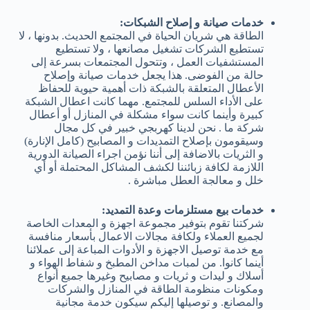
خدمات صيانة و إصلاح الشبكات:
الطاقة هي شريان الحياة في المجتمع الحديث. بدونها ، لا
تستطيع الشركات تشغيل مصانعها ، ولا تستطيع
المستشفيات العمل ، وتتحول المجتمعات بسرعة إلى
حالة من الفوضى. هذا يجعل خدمات صيانة وإصلاح
الأعطال المتعلقة بالشبكة ذات أهمية حيوية للحفاظ
على الأداء السلس للمجتمع. مهما كانت اعطال الشبكة
كبيرة وأينما كانت سواء مشكلة في المنازل أو أعطال
شركة ما . نحن لدينا كهربجي خبير في كل مجال
وسيقومون بإصلاح التمديدات و المصابيح (كامل الإنارة)
و الثريات بالاضافة إلى أننا نؤمن اجراء الصيانة الدورية
اللازمة لكافة زبائننا لكشف المشاكل المحتملة أو أي
خلل و معالجة العطل مباشرة .
خدمات بيع مستلزمات وعدة التمديد:
شركتنا تقوم بتوفير مجموعة اجهزة و المعدات الخاصة
لجميع العملاء ولكافة مجالات الاعمال بأسعار منافسة
مع خدمة توصيل الاجهزة و الأدوات المباعة إلى عملائنا
أينما كانوا. من لمبات مداخن المطبخ و شفاط الهواء و
أسلاك و ليدات و ثريات و مصابيح وغيرها جميع أنواع
ومكونات منظومة الطاقة في المنازل والشركات
والمصانع. و توصيلها إليكم سيكون خدمة مجانية