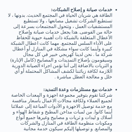
خدمات صيانة و إصلاح الشبكات:
الطاقة هي شريان الحياة في المجتمع الحديث. بدونها ، لا
تستطيع الشركات تشغيل مصانعها ، ولا تستطيع
المستشفيات العمل ، وتتحول المجتمعات بسرعة إلى
حالة من الفوضى. هذا يجعل خدمات صيانة وإصلاح
الأعطال المتعلقة بالشبكة ذات أهمية حيوية للحفاظ
على الأداء السلس للمجتمع. مهما كانت اعطال الشبكة
كبيرة وأينما كانت سواء مشكلة في المنازل أو أعطال
شركة ما . نحن لدينا كهربجي خبير في كل مجال
وسيقومون بإصلاح التمديدات و المصابيح (كامل الإنارة)
و الثريات بالاضافة إلى أننا نؤمن اجراء الصيانة الدورية
اللازمة لكافة زبائننا لكشف المشاكل المحتملة أو أي
خلل و معالجة العطل مباشرة .
خدمات بيع مستلزمات وعدة التمديد:
شركتنا تقوم بتوفير مجموعة اجهزة و المعدات الخاصة
لجميع العملاء ولكافة مجالات الاعمال بأسعار منافسة
مع خدمة توصيل الاجهزة و الأدوات المباعة إلى عملائنا
أينما كانوا. من لمبات مداخن المطبخ و شفاط الهواء و
أسلاك و ليدات و ثريات و مصابيح وغيرها جميع أنواع
ومكونات منظومة الطاقة في المنازل والشركات
والمصانع. و توصيلها إليكم سيكون خدمة مجانية