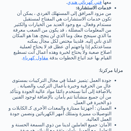
معها
فني كهربائي هندي
.
خدمات الاستشارة:
من مزود المرافق إلى المستهلك الفردي ، يمكن أن
تكون خدمات الاستشارات هي المفتاح لمستقبل
مستدام وفعال. مع وجود العديد من الخيارات والكثير
من المعلومات المضللة ، قد يكون من الصعب معرفة
ما الذي سينجح معك وما الذي لن ينجح. هذا هو المكان
الذي نأتي إليه. فلدينا مختص لكل مجال يمكنه
مساعدتكم إذا واجهتم أي عطل قد لا يحتاج لعملية
اصلاح صعبة ولا يحتاج لخبرة وهذه أعمال أنت تسطيع
القيام بها عند اتباع الخطوات بدقة
مقاول كهرباء
.
مزايا مركزنا:
جودة العمل :يتميز عملنا في مجال التركيبات بمستوى
عالٍ من الحرفية وخبرة بأعمال التركيب والصيانة .
بالاضافة إلى أننا نستخدم دائمًا مواد عالية الجودة ونتأكد
من أن جميع منشآتنا تتم بأمان. بالإضافة لوجود الفنين
ذو الخبرة في العمل.
الضمان : أجهزتنا ممتازة والمعدات الأخرى كـ الكابلات و
التوصيلات مميزة ونمتلك أمهر الكهربائين ونضمن جودة
العمل العالية.
الأمان: جميع العاملين لدينا من ذوي السمعة الحسنة و
التعامل مع العميل بأمان وثقة مع الزبائن هو صفة