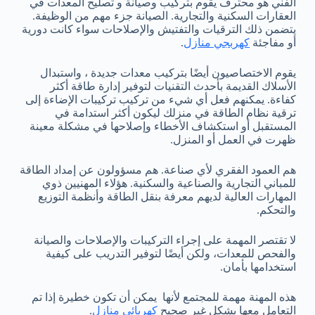
الفني هو محترف يقوم بتركيب وصيانة و تصليح المعدات في
العقارات السكنية والتجارية. الصيانة جزء مهم من الوظيفة.
يتضمن ذلك الترقيات والتفتيش والإصلاحات سواء كانت دورية
أو مفاجئة
كهربجي منازل
.
يقوم الاختصاصيون أيضًا بتركيب معدات جديدة ، واستبدال
الأسلاك القديمة بأحدث التقنيات لتوفير إدارة طاقة أكثر
كفاءة. يمكنهم فعل أي شيء من تركيب تركيبات الإضاءة إلى
ترقية نظام الطاقة في منزلك ليكون أكثر استدامة في
المستقبل أو استكشاف الأخطاء وإصلاحها في مشكلة معينة
ظهرت في العمل أو المنزل.
هم العمود الفقري لأي صناعة. هم مسؤولون عن إمداد الطاقة
للمباني التجارية والصناعية والسكنية. هؤلاء المهنيين ذوي
المهارات العالية لديهم معرفة بنقل الطاقة وأنظمة التوزيع
والتحكم.
لا تقتصر المهمة على إجراء التركيبات والإصلاحات والصيانة
والفحص للمعدات، ولكن أيضًا لتوفير التدريب على كيفية
استخدامها بأمان.
هذه المهنة مهمة للمجتمع لأنها يمكن أن تكون خطيرة إذا تم
التعامل معها بشكل غير صحيح
كهربائي منازل
.