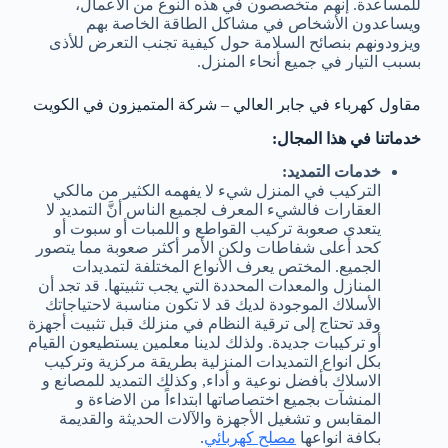
للمساعدة. إنهم متخصصون في هذه النوع من الأعمال،
ويساعدون الأشخاص في مشاكل الطاقة الخاصة بهم
ويزودونهم بنصائح السلامة حول كيفية تجنب التعرض للأذى
بسبب التيار في جميع أنحاء المنزل.
مقاول كهرباء في جابر العالي – شركة المتميزون في الكويت
خدماتنا في هذا المجال:
خدمات التمديد:
التركيب في المنزل شيء لا يفهمه الكثير من مالكي
العقارات فالشيء المعرف لجميع الناس أنَّ التمديد لا
يتعدى صعوبة تركيب القواطع و اللمبات أو سبوت أو
كحد أعلى شفاطات ولكن الأمر أكثر صعوبة مما يتصور
الجميع. المختص يعرف الأنواع المختلفة لتمديدات
المنازل والمعدات المحددة التي يجب تثبيتها. قد تجد أن
الأسلاك الموجودة لديك قد لا تكون مناسبة لاحتياجاتك
وقد تحتاج إلى ترقية النظام في منزلك قبل تثبيت أجهزة
أو تركيبات جديدة. ولذلك لدينا معلمين يستطيعون القيام
بكل انواع التمديدات المنزلية بطريقة مركزية وتركيب
الاسلاك بأفضل نوعية و أداء, وكذلك التمديد للمصانع و
المنشآت بجميع اختصاصاتها ابتداءاً من الاضاءة و
المقابس و تشغيل الأجهزة والآلات الحديثة والقديمة
بكافة انواعها
مصلح كهربائي
.