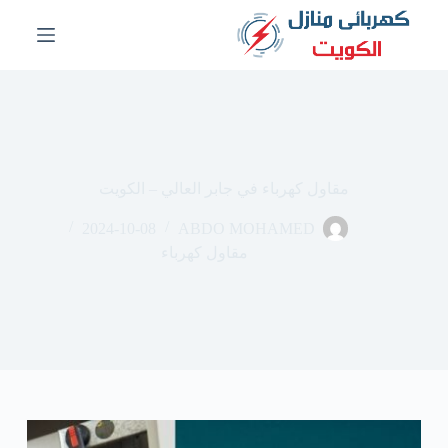
ا
ل
ت
ج
ا
و
ز
إ
ل
مقاول كهرباء في جابر العالي – الكويت
ى
ا
2024-10-08
ABDO MOHAMED
ل
م
مقاول كهرباء
ح
ت
و
ى