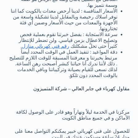
وسمة نتميز بها.
الأسعار المنافسة : لدينا أرخص معدات بالكويت كما اننا
نوفر اسلاك رخيصة وبالمقابل لدينا تشكيلة واسعة من
الأجهزة والمعدات من حيث الأسعار وضمن أي فئة
تختارونها.
سرعة الاستجابة : بفضل خبرتنا نقوم بعملية فحص
وتصليح الاعطال بزمن قياسي. ولن تضطر للإنتظار
كثيراً حتى تحلَّ مشكلتك
رقم فني كهربائي منازل
.
دقة المواعيد : تنفيذ العمل في الوقت المحدد أيضاً
مرتبط بخبرتنا و معرفتنا المسبقة للوقت اللازم للتصليح
. ذلك لأننا ندرك أنا حياتنا كبشر أصبحت رهن الساعة.
لذلك نسعى للقيام بصيانة وتركيباتنا وباقي الخدمات
بالوقت المحدد دون تلكؤ.
مقاول كهرباء في جابر العالي – شركة المتميزون
مركزنا في الخدمة ليلاً ونهاراً وهو قادر على الوصول لكافة
الأماكن و في جميع مناطق الكويت
للحصول على فنى كهربائي خبير يمكنكم التواصل معنا على
مدار 24 ساعة وسنكون عندك في البيت.