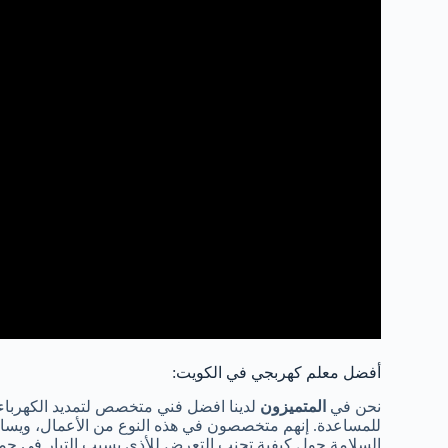
أفضل معلم كهربجي في الكويت:
نحن في
المتميزون
لدينا افضل فني متخصص لتمديد الكهرباء 
للمساعدة. إنهم متخصصون في هذه النوع من الأعمال، ويسا
السلامة حول كيفية تجنب التعرض للأذى بسبب التيار في جميع