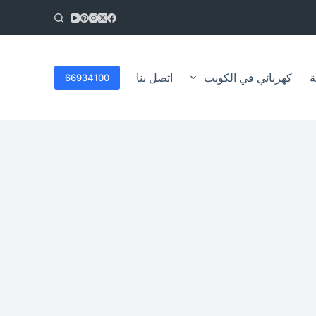
ا
ل
ت
ج
ا
ة
كهربائي في الكويت
اتصل بنا
66934100
و
ز
إ
ل
ى
ا
ل
م
ح
ت
و
ى