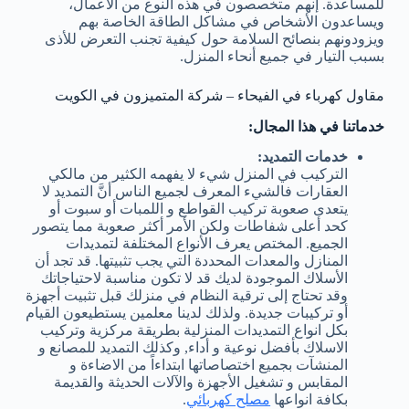
للمساعدة. إنهم متخصصون في هذه النوع من الأعمال،
ويساعدون الأشخاص في مشاكل الطاقة الخاصة بهم
ويزودونهم بنصائح السلامة حول كيفية تجنب التعرض للأذى
بسبب التيار في جميع أنحاء المنزل.
مقاول كهرباء في الفيحاء – شركة المتميزون في الكويت
خدماتنا في هذا المجال:
خدمات التمديد:
التركيب في المنزل شيء لا يفهمه الكثير من مالكي
العقارات فالشيء المعرف لجميع الناس أنَّ التمديد لا
يتعدى صعوبة تركيب القواطع و اللمبات أو سبوت أو
كحد أعلى شفاطات ولكن الأمر أكثر صعوبة مما يتصور
الجميع. المختص يعرف الأنواع المختلفة لتمديدات
المنازل والمعدات المحددة التي يجب تثبيتها. قد تجد أن
الأسلاك الموجودة لديك قد لا تكون مناسبة لاحتياجاتك
وقد تحتاج إلى ترقية النظام في منزلك قبل تثبيت أجهزة
أو تركيبات جديدة. ولذلك لدينا معلمين يستطيعون القيام
بكل انواع التمديدات المنزلية بطريقة مركزية وتركيب
الاسلاك بأفضل نوعية و أداء, وكذلك التمديد للمصانع و
المنشآت بجميع اختصاصاتها ابتداءاً من الاضاءة و
المقابس و تشغيل الأجهزة والآلات الحديثة والقديمة
بكافة انواعها
مصلح كهربائي
.