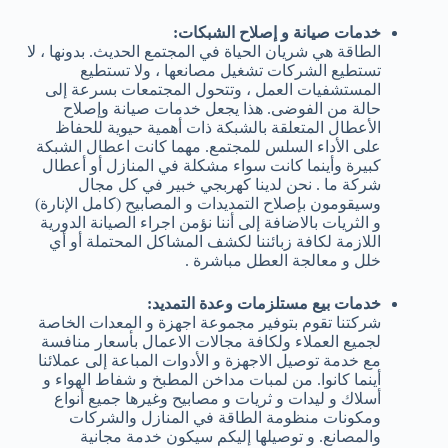
خدمات صيانة و إصلاح الشبكات:
الطاقة هي شريان الحياة في المجتمع الحديث. بدونها ، لا
تستطيع الشركات تشغيل مصانعها ، ولا تستطيع
المستشفيات العمل ، وتتحول المجتمعات بسرعة إلى
حالة من الفوضى. هذا يجعل خدمات صيانة وإصلاح
الأعطال المتعلقة بالشبكة ذات أهمية حيوية للحفاظ
على الأداء السلس للمجتمع. مهما كانت اعطال الشبكة
كبيرة وأينما كانت سواء مشكلة في المنازل أو أعطال
شركة ما . نحن لدينا كهربجي خبير في كل مجال
وسيقومون بإصلاح التمديدات و المصابيح (كامل الإنارة)
و الثريات بالاضافة إلى أننا نؤمن اجراء الصيانة الدورية
اللازمة لكافة زبائننا لكشف المشاكل المحتملة أو أي
خلل و معالجة العطل مباشرة .
خدمات بيع مستلزمات وعدة التمديد:
شركتنا تقوم بتوفير مجموعة اجهزة و المعدات الخاصة
لجميع العملاء ولكافة مجالات الاعمال بأسعار منافسة
مع خدمة توصيل الاجهزة و الأدوات المباعة إلى عملائنا
أينما كانوا. من لمبات مداخن المطبخ و شفاط الهواء و
أسلاك و ليدات و ثريات و مصابيح وغيرها جميع أنواع
ومكونات منظومة الطاقة في المنازل والشركات
والمصانع. و توصيلها إليكم سيكون خدمة مجانية