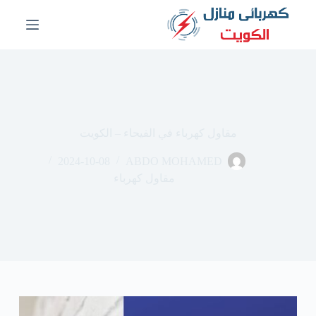
ا
ل
ت
ج
ا
و
ز
إ
ل
مقاول كهرباء في الفيحاء – الكويت
ى
ا
2024-10-08
ABDO MOHAMED
ل
م
مقاول كهرباء
ح
ت
و
ى