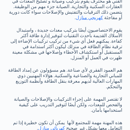
الفني هو محترف يقوم بتركيب وصيانة و تصليح المعدات في
العقارات السكنية والتجارية. الصيانة جزء مهم من الوظيفة.
يتضمن ذلك الترقيات والتفتيش والإصلاحات سواء كانت دورية
أو مفاجئة
كهربجي منازل
.
يقوم الاختصاصيون أيضًا بتركيب معدات جديدة ، واستبدال
الأسلاك القديمة بأحدث التقنيات لتوفير إدارة طاقة أكثر
كفاءة. يمكنهم فعل أي شيء من تركيب تركيبات الإضاءة إلى
ترقية نظام الطاقة في منزلك ليكون أكثر استدامة في
المستقبل أو استكشاف الأخطاء وإصلاحها في مشكلة معينة
ظهرت في العمل أو المنزل.
هم العمود الفقري لأي صناعة. هم مسؤولون عن إمداد الطاقة
للمباني التجارية والصناعية والسكنية. هؤلاء المهنيين ذوي
المهارات العالية لديهم معرفة بنقل الطاقة وأنظمة التوزيع
والتحكم.
لا تقتصر المهمة على إجراء التركيبات والإصلاحات والصيانة
والفحص للمعدات، ولكن أيضًا لتوفير التدريب على كيفية
استخدامها بأمان.
هذه المهنة مهمة للمجتمع لأنها يمكن أن تكون خطيرة إذا تم
التعامل معها بشكل غير صحيح
كهربائي منازل
.