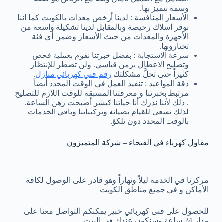
وسمة نتميز بها.
الأسعار المنافسة : لدينا أرخص معدات بالكويت كما اننا
نوفر اسلاك رخيصة وبالمقابل لدينا تشكيلة واسعة من
الأجهزة والمعدات من حيث الأسعار وضمن أي فئة
تختارونها.
سرعة الاستجابة : بفضل خبرتنا نقوم بعملية فحص
وتصليح الاعطال بزمن قياسي. ولن تضطر للإنتظار
كثيراً حتى تحلَّ مشكلتك
رقم فني كهربائي منازل
.
دقة المواعيد : تنفيذ العمل في الوقت المحدد أيضاً
مرتبط بخبرتنا و معرفتنا المسبقة للوقت اللازم للتصليح
. ذلك لأننا ندرك أنا حياتنا كبشر أصبحت رهن الساعة.
لذلك نسعى للقيام بصيانة وتركيباتنا وباقي الخدمات
بالوقت المحدد دون تلكؤ.
مقاول كهرباء في الفيحاء – شركة المتميزون
مركزنا في الخدمة ليلاً ونهاراً وهو قادر على الوصول لكافة
الأماكن و في جميع مناطق الكويت
للحصول على فنى كهربائي خبير يمكنكم التواصل معنا على
مدار 24 ساعة وسنكون عندك في البيت.