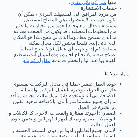
معها
فني كهربائي هندي
.
خدمات الاستشارة:
من مزود المرافق إلى المستهلك الفردي ، يمكن أن
تكون خدمات الاستشارات هي المفتاح لمستقبل
مستدام وفعال. مع وجود العديد من الخيارات والكثير
من المعلومات المضللة ، قد يكون من الصعب معرفة
ما الذي سينجح معك وما الذي لن ينجح. هذا هو المكان
الذي نأتي إليه. فلدينا مختص لكل مجال يمكنه
مساعدتكم إذا واجهتم أي عطل قد لا يحتاج لعملية
اصلاح صعبة ولا يحتاج لخبرة وهذه أعمال أنت تسطيع
القيام بها عند اتباع الخطوات بدقة
مقاول كهرباء
.
مزايا مركزنا:
جودة العمل :يتميز عملنا في مجال التركيبات بمستوى
عالٍ من الحرفية وخبرة بأعمال التركيب والصيانة .
بالاضافة إلى أننا نستخدم دائمًا مواد عالية الجودة ونتأكد
من أن جميع منشآتنا تتم بأمان. بالإضافة لوجود الفنين
ذو الخبرة في العمل.
الضمان : أجهزتنا ممتازة والمعدات الأخرى كـ الكابلات و
التوصيلات مميزة ونمتلك أمهر الكهربائين ونضمن جودة
العمل العالية.
الأمان: جميع العاملين لدينا من ذوي السمعة الحسنة و
التعامل مع العميل بأمان وثقة مع الزبائن هو صفة