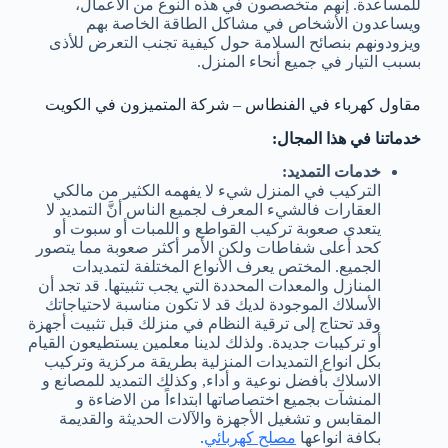
للمساعدة. إنهم متخصصون في هذه النوع من الأعمال،
ويساعدون الأشخاص في مشاكل الطاقة الخاصة بهم
ويزودونهم بنصائح السلامة حول كيفية تجنب التعرض للأذى
بسبب التيار في جميع أنحاء المنزل.
مقاول كهرباء في الفنطاس – شركة المتميزون في الكويت
خدماتنا في هذا المجال:
خدمات التمديد:
التركيب في المنزل شيء لا يفهمه الكثير من مالكي
العقارات فالشيء المعرف لجميع الناس أنَّ التمديد لا
يتعدى صعوبة تركيب القواطع و اللمبات أو سبوت أو
كحد أعلى شفاطات ولكن الأمر أكثر صعوبة مما يتصور
الجميع. المختص يعرف الأنواع المختلفة لتمديدات
المنازل والمعدات المحددة التي يجب تثبيتها. قد تجد أن
الأسلاك الموجودة لديك قد لا تكون مناسبة لاحتياجاتك
وقد تحتاج إلى ترقية النظام في منزلك قبل تثبيت أجهزة
أو تركيبات جديدة. ولذلك لدينا معلمين يستطيعون القيام
بكل انواع التمديدات المنزلية بطريقة مركزية وتركيب
الاسلاك بأفضل نوعية و أداء, وكذلك التمديد للمصانع و
المنشآت بجميع اختصاصاتها ابتداءاً من الاضاءة و
المقابس و تشغيل الأجهزة والآلات الحديثة والقديمة
بكافة انواعها
مصلح كهربائي
.