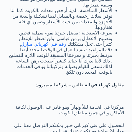
وسمة نتميز بها.
الأسعار المنافسة : لدينا أرخص معدات بالكويت كما اننا
نوفر اسلاك رخيصة وبالمقابل لدينا تشكيلة واسعة من
الأجهزة والمعدات من حيث الأسعار وضمن أي فئة
تختارونها.
سرعة الاستجابة : بفضل خبرتنا نقوم بعملية فحص
وتصليح الاعطال بزمن قياسي. ولن تضطر للإنتظار
كثيراً حتى تحلَّ مشكلتك
رقم فني كهربائي منازل
.
دقة المواعيد : تنفيذ العمل في الوقت المحدد أيضاً
مرتبط بخبرتنا و معرفتنا المسبقة للوقت اللازم للتصليح
. ذلك لأننا ندرك أنا حياتنا كبشر أصبحت رهن الساعة.
لذلك نسعى للقيام بصيانة وتركيباتنا وباقي الخدمات
بالوقت المحدد دون تلكؤ.
مقاول كهرباء في الفنطاس – شركة المتميزون
مركزنا في الخدمة ليلاً ونهاراً وهو قادر على الوصول لكافة
الأماكن و في جميع مناطق الكويت
للحصول على فنى كهربائي خبير يمكنكم التواصل معنا على
مدار 24 ساعة وسنكون عندك في البيت.