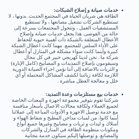
خدمات صيانة و إصلاح الشبكات:
الطاقة هي شريان الحياة في المجتمع الحديث. بدونها ، لا
تستطيع الشركات تشغيل مصانعها ، ولا تستطيع
المستشفيات العمل ، وتتحول المجتمعات بسرعة إلى
حالة من الفوضى. هذا يجعل خدمات صيانة وإصلاح
الأعطال المتعلقة بالشبكة ذات أهمية حيوية للحفاظ
على الأداء السلس للمجتمع. مهما كانت اعطال الشبكة
كبيرة وأينما كانت سواء مشكلة في المنازل أو أعطال
شركة ما . نحن لدينا كهربجي خبير في كل مجال
وسيقومون بإصلاح التمديدات و المصابيح (كامل الإنارة)
و الثريات بالاضافة إلى أننا نؤمن اجراء الصيانة الدورية
اللازمة لكافة زبائننا لكشف المشاكل المحتملة أو أي
خلل و معالجة العطل مباشرة .
خدمات بيع مستلزمات وعدة التمديد:
شركتنا تقوم بتوفير مجموعة اجهزة و المعدات الخاصة
لجميع العملاء ولكافة مجالات الاعمال بأسعار منافسة
مع خدمة توصيل الاجهزة و الأدوات المباعة إلى عملائنا
أينما كانوا. من لمبات مداخن المطبخ و شفاط الهواء و
أسلاك و ليدات و ثريات و مصابيح وغيرها جميع أنواع
ومكونات منظومة الطاقة في المنازل والشركات
والمصانع. و توصيلها إليكم سيكون خدمة مجانية