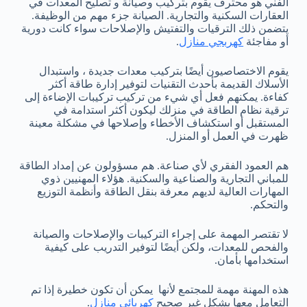
الفني هو محترف يقوم بتركيب وصيانة و تصليح المعدات في
العقارات السكنية والتجارية. الصيانة جزء مهم من الوظيفة.
يتضمن ذلك الترقيات والتفتيش والإصلاحات سواء كانت دورية
أو مفاجئة
كهربجي منازل
.
يقوم الاختصاصيون أيضًا بتركيب معدات جديدة ، واستبدال
الأسلاك القديمة بأحدث التقنيات لتوفير إدارة طاقة أكثر
كفاءة. يمكنهم فعل أي شيء من تركيب تركيبات الإضاءة إلى
ترقية نظام الطاقة في منزلك ليكون أكثر استدامة في
المستقبل أو استكشاف الأخطاء وإصلاحها في مشكلة معينة
ظهرت في العمل أو المنزل.
هم العمود الفقري لأي صناعة. هم مسؤولون عن إمداد الطاقة
للمباني التجارية والصناعية والسكنية. هؤلاء المهنيين ذوي
المهارات العالية لديهم معرفة بنقل الطاقة وأنظمة التوزيع
والتحكم.
لا تقتصر المهمة على إجراء التركيبات والإصلاحات والصيانة
والفحص للمعدات، ولكن أيضًا لتوفير التدريب على كيفية
استخدامها بأمان.
هذه المهنة مهمة للمجتمع لأنها يمكن أن تكون خطيرة إذا تم
التعامل معها بشكل غير صحيح
كهربائي منازل
.