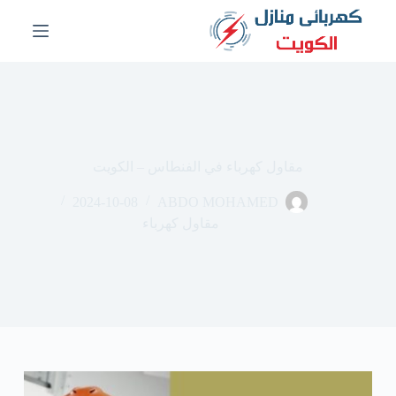
ا
ل
ت
ج
ا
و
ز
إ
ل
مقاول كهرباء في الفنطاس – الكويت
ى
ا
2024-10-08
ABDO MOHAMED
ل
م
مقاول كهرباء
ح
ت
و
ى