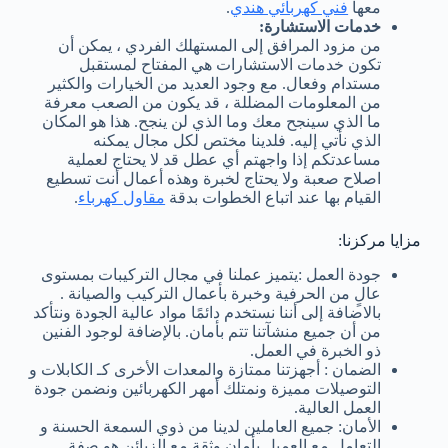
معها
فني كهربائي هندي
.
خدمات الاستشارة:
من مزود المرافق إلى المستهلك الفردي ، يمكن أن
تكون خدمات الاستشارات هي المفتاح لمستقبل
مستدام وفعال. مع وجود العديد من الخيارات والكثير
من المعلومات المضللة ، قد يكون من الصعب معرفة
ما الذي سينجح معك وما الذي لن ينجح. هذا هو المكان
الذي نأتي إليه. فلدينا مختص لكل مجال يمكنه
مساعدتكم إذا واجهتم أي عطل قد لا يحتاج لعملية
اصلاح صعبة ولا يحتاج لخبرة وهذه أعمال أنت تسطيع
القيام بها عند اتباع الخطوات بدقة
مقاول كهرباء
.
مزايا مركزنا:
جودة العمل :يتميز عملنا في مجال التركيبات بمستوى
عالٍ من الحرفية وخبرة بأعمال التركيب والصيانة .
بالاضافة إلى أننا نستخدم دائمًا مواد عالية الجودة ونتأكد
من أن جميع منشآتنا تتم بأمان. بالإضافة لوجود الفنين
ذو الخبرة في العمل.
الضمان : أجهزتنا ممتازة والمعدات الأخرى كـ الكابلات و
التوصيلات مميزة ونمتلك أمهر الكهربائين ونضمن جودة
العمل العالية.
الأمان: جميع العاملين لدينا من ذوي السمعة الحسنة و
التعامل مع العميل بأمان وثقة مع الزبائن هو صفة