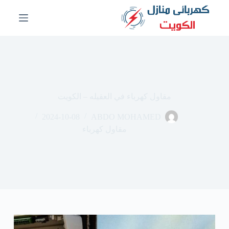
ا
ل
ت
ج
ا
و
ز
إ
ل
مقاول كهرباء في العقيله – الكويت
ى
ا
2024-10-08
ABDO MOHAMED
ل
م
مقاول كهرباء
ح
ت
و
ى