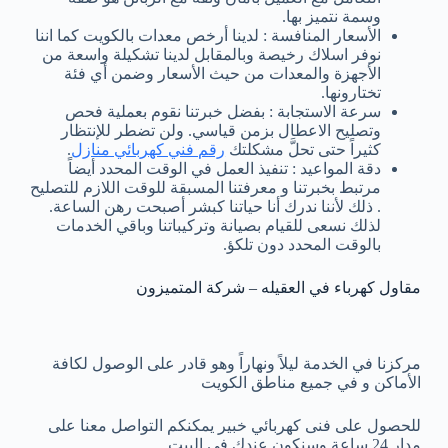
وسمة نتميز بها.
الأسعار المنافسة : لدينا أرخص معدات بالكويت كما اننا
نوفر اسلاك رخيصة وبالمقابل لدينا تشكيلة واسعة من
الأجهزة والمعدات من حيث الأسعار وضمن أي فئة
تختارونها.
سرعة الاستجابة : بفضل خبرتنا نقوم بعملية فحص
وتصليح الاعطال بزمن قياسي. ولن تضطر للإنتظار
كثيراً حتى تحلَّ مشكلتك
رقم فني كهربائي منازل
.
دقة المواعيد : تنفيذ العمل في الوقت المحدد أيضاً
مرتبط بخبرتنا و معرفتنا المسبقة للوقت اللازم للتصليح
. ذلك لأننا ندرك أنا حياتنا كبشر أصبحت رهن الساعة.
لذلك نسعى للقيام بصيانة وتركيباتنا وباقي الخدمات
بالوقت المحدد دون تلكؤ.
مقاول كهرباء في العقيله – شركة المتميزون
مركزنا في الخدمة ليلاً ونهاراً وهو قادر على الوصول لكافة
الأماكن و في جميع مناطق الكويت
للحصول على فنى كهربائي خبير يمكنكم التواصل معنا على
مدار 24 ساعة وسنكون عندك في البيت.