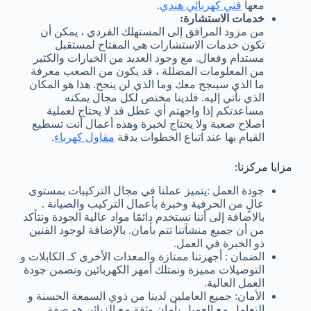
معها
فني كهربائي هندي
.
خدمات الاستشارة:
من مزود المرافق إلى المستهلك الفردي ، يمكن أن
تكون خدمات الاستشارات هي المفتاح لمستقبل
مستدام وفعال. مع وجود العديد من الخيارات والكثير
من المعلومات المضللة ، قد يكون من الصعب معرفة
ما الذي سينجح معك وما الذي لن ينجح. هذا هو المكان
الذي نأتي إليه. فلدينا مختص لكل مجال يمكنه
مساعدتكم إذا واجهتم أي عطل قد لا يحتاج لعملية
اصلاح صعبة ولا يحتاج لخبرة وهذه أعمال أنت تسطيع
القيام بها عند اتباع الخطوات بدقة
مقاول كهرباء
.
مزايا مركزنا:
جودة العمل :يتميز عملنا في مجال التركيبات بمستوى
عالٍ من الحرفية وخبرة بأعمال التركيب والصيانة .
بالاضافة إلى أننا نستخدم دائمًا مواد عالية الجودة ونتأكد
من أن جميع منشآتنا تتم بأمان. بالإضافة لوجود الفنين
ذو الخبرة في العمل.
الضمان : أجهزتنا ممتازة والمعدات الأخرى كـ الكابلات و
التوصيلات مميزة ونمتلك أمهر الكهربائين ونضمن جودة
العمل العالية.
الأمان: جميع العاملين لدينا من ذوي السمعة الحسنة و
التعامل مع العميل بأمان وثقة مع الزبائن هو صفة