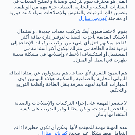
الفني هو محترف يقوم بتركيب وصيانة و تصليح المعدات في
العقارات السكنية والتجارية. الصيانة جزء مهم من الوظيفة.
يتضمن ذلك الترقيات والتفتيش والإصلاحات سواء كانت دورية
أو مفاجئة
كهربجي منازل
.
يقوم الاختصاصيون أيضًا بتركيب معدات جديدة ، واستبدال
الأسلاك القديمة بأحدث التقنيات لتوفير إدارة طاقة أكثر
كفاءة. يمكنهم فعل أي شيء من تركيب تركيبات الإضاءة إلى
ترقية نظام الطاقة في منزلك ليكون أكثر استدامة في
المستقبل أو استكشاف الأخطاء وإصلاحها في مشكلة معينة
ظهرت في العمل أو المنزل.
هم العمود الفقري لأي صناعة. هم مسؤولون عن إمداد الطاقة
للمباني التجارية والصناعية والسكنية. هؤلاء المهنيين ذوي
المهارات العالية لديهم معرفة بنقل الطاقة وأنظمة التوزيع
والتحكم.
لا تقتصر المهمة على إجراء التركيبات والإصلاحات والصيانة
والفحص للمعدات، ولكن أيضًا لتوفير التدريب على كيفية
استخدامها بأمان.
هذه المهنة مهمة للمجتمع لأنها يمكن أن تكون خطيرة إذا تم
التعامل معها بشكل غير صحيح
كهربائي منازل
.