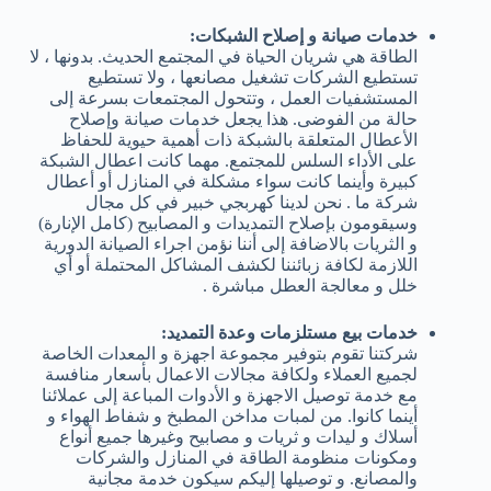
خدمات صيانة و إصلاح الشبكات:
الطاقة هي شريان الحياة في المجتمع الحديث. بدونها ، لا
تستطيع الشركات تشغيل مصانعها ، ولا تستطيع
المستشفيات العمل ، وتتحول المجتمعات بسرعة إلى
حالة من الفوضى. هذا يجعل خدمات صيانة وإصلاح
الأعطال المتعلقة بالشبكة ذات أهمية حيوية للحفاظ
على الأداء السلس للمجتمع. مهما كانت اعطال الشبكة
كبيرة وأينما كانت سواء مشكلة في المنازل أو أعطال
شركة ما . نحن لدينا كهربجي خبير في كل مجال
وسيقومون بإصلاح التمديدات و المصابيح (كامل الإنارة)
و الثريات بالاضافة إلى أننا نؤمن اجراء الصيانة الدورية
اللازمة لكافة زبائننا لكشف المشاكل المحتملة أو أي
خلل و معالجة العطل مباشرة .
خدمات بيع مستلزمات وعدة التمديد:
شركتنا تقوم بتوفير مجموعة اجهزة و المعدات الخاصة
لجميع العملاء ولكافة مجالات الاعمال بأسعار منافسة
مع خدمة توصيل الاجهزة و الأدوات المباعة إلى عملائنا
أينما كانوا. من لمبات مداخن المطبخ و شفاط الهواء و
أسلاك و ليدات و ثريات و مصابيح وغيرها جميع أنواع
ومكونات منظومة الطاقة في المنازل والشركات
والمصانع. و توصيلها إليكم سيكون خدمة مجانية