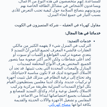
للمساعدة. إنهم متخصصون في هذه النوع من الأعمال،
ويساعدون الأشخاص في مشاكل الطاقة الخاصة بهم
ويزودونهم بنصائح السلامة حول كيفية تجنب التعرض للأذى
بسبب التيار في جميع أنحاء المنزل.
مقاول كهرباء في العقيله – شركة المتميزون في الكويت
خدماتنا في هذا المجال:
خدمات التمديد:
التركيب في المنزل شيء لا يفهمه الكثير من مالكي
العقارات فالشيء المعرف لجميع الناس أنَّ التمديد لا
يتعدى صعوبة تركيب القواطع و اللمبات أو سبوت أو
كحد أعلى شفاطات ولكن الأمر أكثر صعوبة مما يتصور
الجميع. المختص يعرف الأنواع المختلفة لتمديدات
المنازل والمعدات المحددة التي يجب تثبيتها. قد تجد أن
الأسلاك الموجودة لديك قد لا تكون مناسبة لاحتياجاتك
وقد تحتاج إلى ترقية النظام في منزلك قبل تثبيت أجهزة
أو تركيبات جديدة. ولذلك لدينا معلمين يستطيعون القيام
بكل انواع التمديدات المنزلية بطريقة مركزية وتركيب
الاسلاك بأفضل نوعية و أداء, وكذلك التمديد للمصانع و
المنشآت بجميع اختصاصاتها ابتداءاً من الاضاءة و
المقابس و تشغيل الأجهزة والآلات الحديثة والقديمة
بكافة انواعها
مصلح كهربائي
.