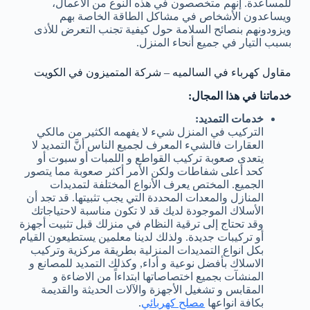
للمساعدة. إنهم متخصصون في هذه النوع من الأعمال،
ويساعدون الأشخاص في مشاكل الطاقة الخاصة بهم
ويزودونهم بنصائح السلامة حول كيفية تجنب التعرض للأذى
بسبب التيار في جميع أنحاء المنزل.
مقاول كهرباء في السالميه – شركة المتميزون في الكويت
خدماتنا في هذا المجال:
خدمات التمديد:
التركيب في المنزل شيء لا يفهمه الكثير من مالكي
العقارات فالشيء المعرف لجميع الناس أنَّ التمديد لا
يتعدى صعوبة تركيب القواطع و اللمبات أو سبوت أو
كحد أعلى شفاطات ولكن الأمر أكثر صعوبة مما يتصور
الجميع. المختص يعرف الأنواع المختلفة لتمديدات
المنازل والمعدات المحددة التي يجب تثبيتها. قد تجد أن
الأسلاك الموجودة لديك قد لا تكون مناسبة لاحتياجاتك
وقد تحتاج إلى ترقية النظام في منزلك قبل تثبيت أجهزة
أو تركيبات جديدة. ولذلك لدينا معلمين يستطيعون القيام
بكل انواع التمديدات المنزلية بطريقة مركزية وتركيب
الاسلاك بأفضل نوعية و أداء, وكذلك التمديد للمصانع و
المنشآت بجميع اختصاصاتها ابتداءاً من الاضاءة و
المقابس و تشغيل الأجهزة والآلات الحديثة والقديمة
بكافة انواعها
مصلح كهربائي
.