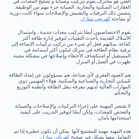
الفني هو محترف يقوم بتركيب وصيانة و تصليح المعدات في
العقارات السكنية والتجارية. الصيانة جزء مهم من الوظيفة.
يتضمن ذلك الترقيات والتفتيش والإصلاحات سواء كانت دورية
أو مفاجئة
كهربجي منازل
.
يقوم الاختصاصيون أيضًا بتركيب معدات جديدة ، واستبدال
الأسلاك القديمة بأحدث التقنيات لتوفير إدارة طاقة أكثر
كفاءة. يمكنهم فعل أي شيء من تركيب تركيبات الإضاءة إلى
ترقية نظام الطاقة في منزلك ليكون أكثر استدامة في
المستقبل أو استكشاف الأخطاء وإصلاحها في مشكلة معينة
ظهرت في العمل أو المنزل.
هم العمود الفقري لأي صناعة. هم مسؤولون عن إمداد الطاقة
للمباني التجارية والصناعية والسكنية. هؤلاء المهنيين ذوي
المهارات العالية لديهم معرفة بنقل الطاقة وأنظمة التوزيع
والتحكم.
لا تقتصر المهمة على إجراء التركيبات والإصلاحات والصيانة
والفحص للمعدات، ولكن أيضًا لتوفير التدريب على كيفية
استخدامها بأمان.
هذه المهنة مهمة للمجتمع لأنها يمكن أن تكون خطيرة إذا تم
التعامل معها بشكل غير صحيح
كهربائي منازل
.