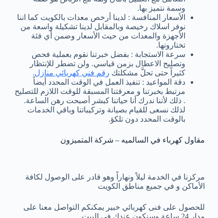
وسمة نتميز بها.
الأسعار المنافسة : لدينا أرخص معدات بالكويت كما اننا
نوفر اسلاك رخيصة وبالمقابل لدينا تشكيلة واسعة من
الأجهزة والمعدات من حيث الأسعار وضمن أي فئة
تختارونها.
سرعة الاستجابة : بفضل خبرتنا نقوم بعملية فحص
وتصليح الاعطال بزمن قياسي. ولن تضطر للإنتظار
كثيراً حتى تحلَّ مشكلتك
رقم فني كهربائي منازل
.
دقة المواعيد : تنفيذ العمل في الوقت المحدد أيضاً
مرتبط بخبرتنا و معرفتنا المسبقة للوقت اللازم للتصليح
. ذلك لأننا ندرك أنا حياتنا كبشر أصبحت رهن الساعة.
لذلك نسعى للقيام بصيانة وتركيباتنا وباقي الخدمات
بالوقت المحدد دون تلكؤ.
مقاول كهرباء في السالميه – شركة المتميزون
مركزنا في الخدمة ليلاً ونهاراً وهو قادر على الوصول لكافة
الأماكن و في جميع مناطق الكويت
للحصول على فنى كهربائي خبير يمكنكم التواصل معنا على
مدار 24 ساعة وسنكون عندك في البيت.