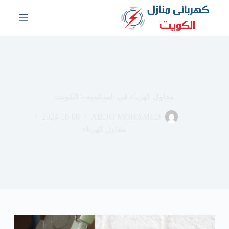
ا
ل
ت
ج
ا
و
ز
إ
ل
مقاول كهرباء في السالميه – الكويت
ى
ا
2024-10-08
ABDO MOHAMED
ل
م
مقاول كهرباء
ح
ت
و
ى