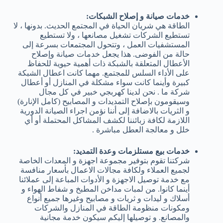
خدمات صيانة و إصلاح الشبكات:
الطاقة هي شريان الحياة في المجتمع الحديث. بدونها ، لا
تستطيع الشركات تشغيل مصانعها ، ولا تستطيع
المستشفيات العمل ، وتتحول المجتمعات بسرعة إلى
حالة من الفوضى. هذا يجعل خدمات صيانة وإصلاح
الأعطال المتعلقة بالشبكة ذات أهمية حيوية للحفاظ
على الأداء السلس للمجتمع. مهما كانت اعطال الشبكة
كبيرة وأينما كانت سواء مشكلة في المنازل أو أعطال
شركة ما . نحن لدينا كهربجي خبير في كل مجال
وسيقومون بإصلاح التمديدات و المصابيح (كامل الإنارة)
و الثريات بالاضافة إلى أننا نؤمن اجراء الصيانة الدورية
اللازمة لكافة زبائننا لكشف المشاكل المحتملة أو أي
خلل و معالجة العطل مباشرة .
خدمات بيع مستلزمات وعدة التمديد:
شركتنا تقوم بتوفير مجموعة اجهزة و المعدات الخاصة
لجميع العملاء ولكافة مجالات الاعمال بأسعار منافسة
مع خدمة توصيل الاجهزة و الأدوات المباعة إلى عملائنا
أينما كانوا. من لمبات مداخن المطبخ و شفاط الهواء و
أسلاك و ليدات و ثريات و مصابيح وغيرها جميع أنواع
ومكونات منظومة الطاقة في المنازل والشركات
والمصانع. و توصيلها إليكم سيكون خدمة مجانية