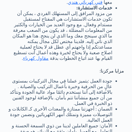
معها
فني كهربائي هندي
.
خدمات الاستشارة:
من مزود المرافق إلى المستهلك الفردي ، يمكن أن
تكون خدمات الاستشارات هي المفتاح لمستقبل
مستدام وفعال. مع وجود العديد من الخيارات والكثير
من المعلومات المضللة ، قد يكون من الصعب معرفة
ما الذي سينجح معك وما الذي لن ينجح. هذا هو المكان
الذي نأتي إليه. فلدينا مختص لكل مجال يمكنه
مساعدتكم إذا واجهتم أي عطل قد لا يحتاج لعملية
اصلاح صعبة ولا يحتاج لخبرة وهذه أعمال أنت تسطيع
القيام بها عند اتباع الخطوات بدقة
مقاول كهرباء
.
مزايا مركزنا:
جودة العمل :يتميز عملنا في مجال التركيبات بمستوى
عالٍ من الحرفية وخبرة بأعمال التركيب والصيانة .
بالاضافة إلى أننا نستخدم دائمًا مواد عالية الجودة ونتأكد
من أن جميع منشآتنا تتم بأمان. بالإضافة لوجود الفنين
ذو الخبرة في العمل.
الضمان : أجهزتنا ممتازة والمعدات الأخرى كـ الكابلات و
التوصيلات مميزة ونمتلك أمهر الكهربائين ونضمن جودة
العمل العالية.
الأمان: جميع العاملين لدينا من ذوي السمعة الحسنة و
التعامل مع العميل بأمان وثقة مع الزبائن هو صفة