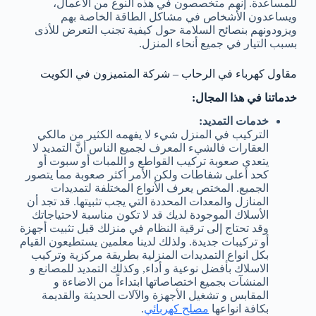
للمساعدة. إنهم متخصصون في هذه النوع من الأعمال،
ويساعدون الأشخاص في مشاكل الطاقة الخاصة بهم
ويزودونهم بنصائح السلامة حول كيفية تجنب التعرض للأذى
بسبب التيار في جميع أنحاء المنزل.
مقاول كهرباء في الرحاب – شركة المتميزون في الكويت
خدماتنا في هذا المجال:
خدمات التمديد:
التركيب في المنزل شيء لا يفهمه الكثير من مالكي
العقارات فالشيء المعرف لجميع الناس أنَّ التمديد لا
يتعدى صعوبة تركيب القواطع و اللمبات أو سبوت أو
كحد أعلى شفاطات ولكن الأمر أكثر صعوبة مما يتصور
الجميع. المختص يعرف الأنواع المختلفة لتمديدات
المنازل والمعدات المحددة التي يجب تثبيتها. قد تجد أن
الأسلاك الموجودة لديك قد لا تكون مناسبة لاحتياجاتك
وقد تحتاج إلى ترقية النظام في منزلك قبل تثبيت أجهزة
أو تركيبات جديدة. ولذلك لدينا معلمين يستطيعون القيام
بكل انواع التمديدات المنزلية بطريقة مركزية وتركيب
الاسلاك بأفضل نوعية و أداء, وكذلك التمديد للمصانع و
المنشآت بجميع اختصاصاتها ابتداءاً من الاضاءة و
المقابس و تشغيل الأجهزة والآلات الحديثة والقديمة
بكافة انواعها
مصلح كهربائي
.