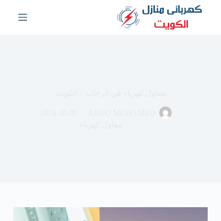
ا
ل
ت
ج
ا
و
ز
إ
ل
مقاول كهرباء في الرحاب – الكويت
ى
ا
2024-10-08
ABDO MOHAMED
ل
م
مقاول كهرباء
ح
ت
و
ى