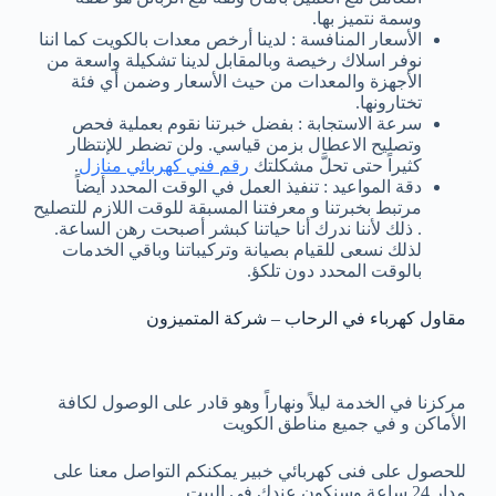
وسمة نتميز بها.
الأسعار المنافسة : لدينا أرخص معدات بالكويت كما اننا
نوفر اسلاك رخيصة وبالمقابل لدينا تشكيلة واسعة من
الأجهزة والمعدات من حيث الأسعار وضمن أي فئة
تختارونها.
سرعة الاستجابة : بفضل خبرتنا نقوم بعملية فحص
وتصليح الاعطال بزمن قياسي. ولن تضطر للإنتظار
كثيراً حتى تحلَّ مشكلتك
رقم فني كهربائي منازل
.
دقة المواعيد : تنفيذ العمل في الوقت المحدد أيضاً
مرتبط بخبرتنا و معرفتنا المسبقة للوقت اللازم للتصليح
. ذلك لأننا ندرك أنا حياتنا كبشر أصبحت رهن الساعة.
لذلك نسعى للقيام بصيانة وتركيباتنا وباقي الخدمات
بالوقت المحدد دون تلكؤ.
مقاول كهرباء في الرحاب – شركة المتميزون
مركزنا في الخدمة ليلاً ونهاراً وهو قادر على الوصول لكافة
الأماكن و في جميع مناطق الكويت
للحصول على فنى كهربائي خبير يمكنكم التواصل معنا على
مدار 24 ساعة وسنكون عندك في البيت.