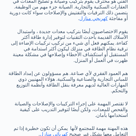
الفني هو محترف يقوم بتركيب وصيانة و تصليح المعدات في
العقارات السكنية والتجارية. الصيانة جزء مهم من الوظيفة.
يتضمن ذلك الترقيات والتفتيش والإصلاحات سواء كانت دورية
أو مفاجئة
كهربجي منازل
.
يقوم الاختصاصيون أيضًا بتركيب معدات جديدة ، واستبدال
الأسلاك القديمة بأحدث التقنيات لتوفير إدارة طاقة أكثر
كفاءة. يمكنهم فعل أي شيء من تركيب تركيبات الإضاءة إلى
ترقية نظام الطاقة في منزلك ليكون أكثر استدامة في
المستقبل أو استكشاف الأخطاء وإصلاحها في مشكلة معينة
ظهرت في العمل أو المنزل.
هم العمود الفقري لأي صناعة. هم مسؤولون عن إمداد الطاقة
للمباني التجارية والصناعية والسكنية. هؤلاء المهنيين ذوي
المهارات العالية لديهم معرفة بنقل الطاقة وأنظمة التوزيع
والتحكم.
لا تقتصر المهمة على إجراء التركيبات والإصلاحات والصيانة
والفحص للمعدات، ولكن أيضًا لتوفير التدريب على كيفية
استخدامها بأمان.
هذه المهنة مهمة للمجتمع لأنها يمكن أن تكون خطيرة إذا تم
التعامل معها بشكل غير صحيح
كهربائي منازل
.