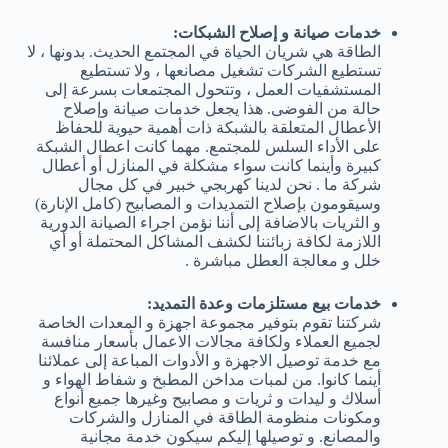
خدمات صيانة و إصلاح الشبكات:
الطاقة هي شريان الحياة في المجتمع الحديث. بدونها ، لا
تستطيع الشركات تشغيل مصانعها ، ولا تستطيع
المستشفيات العمل ، وتتحول المجتمعات بسرعة إلى
حالة من الفوضى. هذا يجعل خدمات صيانة وإصلاح
الأعطال المتعلقة بالشبكة ذات أهمية حيوية للحفاظ
على الأداء السلس للمجتمع. مهما كانت اعطال الشبكة
كبيرة وأينما كانت سواء مشكلة في المنازل أو أعطال
شركة ما . نحن لدينا كهربجي خبير في كل مجال
وسيقومون بإصلاح التمديدات و المصابيح (كامل الإنارة)
و الثريات بالاضافة إلى أننا نؤمن اجراء الصيانة الدورية
اللازمة لكافة زبائننا لكشف المشاكل المحتملة أو أي
خلل و معالجة العطل مباشرة .
خدمات بيع مستلزمات وعدة التمديد:
شركتنا تقوم بتوفير مجموعة اجهزة و المعدات الخاصة
لجميع العملاء ولكافة مجالات الاعمال بأسعار منافسة
مع خدمة توصيل الاجهزة و الأدوات المباعة إلى عملائنا
أينما كانوا. من لمبات مداخن المطبخ و شفاط الهواء و
أسلاك و ليدات و ثريات و مصابيح وغيرها جميع أنواع
ومكونات منظومة الطاقة في المنازل والشركات
والمصانع. و توصيلها إليكم سيكون خدمة مجانية