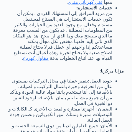
معها
فني كهربائي هندي
.
خدمات الاستشارة:
من مزود المرافق إلى المستهلك الفردي ، يمكن أن
تكون خدمات الاستشارات هي المفتاح لمستقبل
مستدام وفعال. مع وجود العديد من الخيارات والكثير
من المعلومات المضللة ، قد يكون من الصعب معرفة
ما الذي سينجح معك وما الذي لن ينجح. هذا هو المكان
الذي نأتي إليه. فلدينا مختص لكل مجال يمكنه
مساعدتكم إذا واجهتم أي عطل قد لا يحتاج لعملية
اصلاح صعبة ولا يحتاج لخبرة وهذه أعمال أنت تسطيع
القيام بها عند اتباع الخطوات بدقة
مقاول كهرباء
.
مزايا مركزنا:
جودة العمل :يتميز عملنا في مجال التركيبات بمستوى
عالٍ من الحرفية وخبرة بأعمال التركيب والصيانة .
بالاضافة إلى أننا نستخدم دائمًا مواد عالية الجودة ونتأكد
من أن جميع منشآتنا تتم بأمان. بالإضافة لوجود الفنين
ذو الخبرة في العمل.
الضمان : أجهزتنا ممتازة والمعدات الأخرى كـ الكابلات و
التوصيلات مميزة ونمتلك أمهر الكهربائين ونضمن جودة
العمل العالية.
الأمان: جميع العاملين لدينا من ذوي السمعة الحسنة و
التعامل مع العميل بأمان وثقة مع الزبائن هو صفة