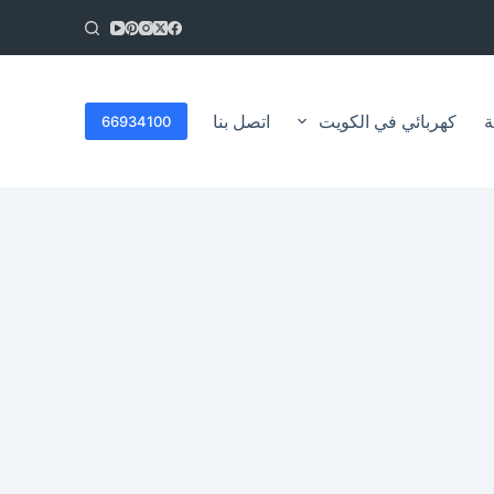
ا
ل
ت
ج
ا
ة
كهربائي في الكويت
اتصل بنا
66934100
و
ز
إ
ل
ى
ا
ل
م
ح
ت
و
ى