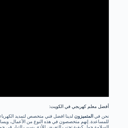
أفضل معلم كهربجي في الكويت:
نحن في
المتميزون
لدينا افضل فني متخصص لتمديد الكهرباء 
للمساعدة. إنهم متخصصون في هذه النوع من الأعمال، ويسا
السلامة حول كيفية تجنب التعرض للأذى بسبب التيار في جميع