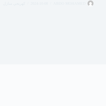
ABDO MOHAMED
2024-10-08
كهربجي منازل