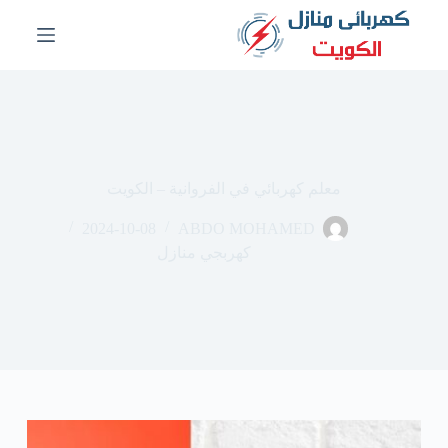
ا
ل
ت
ج
ا
و
ز
إ
ل
معلم كهربائي في الفروانية – الكويت
ى
ا
2024-10-08
ABDO MOHAMED
ل
م
كهربجي منازل
ح
ت
و
ى