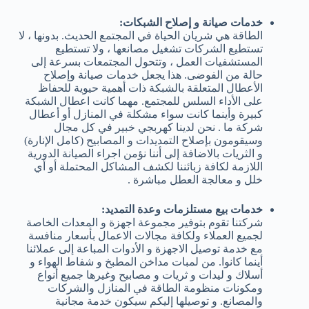
خدمات صيانة و إصلاح الشبكات:
الطاقة هي شريان الحياة في المجتمع الحديث. بدونها ، لا
تستطيع الشركات تشغيل مصانعها ، ولا تستطيع
المستشفيات العمل ، وتتحول المجتمعات بسرعة إلى
حالة من الفوضى. هذا يجعل خدمات صيانة وإصلاح
الأعطال المتعلقة بالشبكة ذات أهمية حيوية للحفاظ
على الأداء السلس للمجتمع. مهما كانت اعطال الشبكة
كبيرة وأينما كانت سواء مشكلة في المنازل أو أعطال
شركة ما . نحن لدينا كهربجي خبير في كل مجال
وسيقومون بإصلاح التمديدات و المصابيح (كامل الإنارة)
و الثريات بالاضافة إلى أننا نؤمن اجراء الصيانة الدورية
اللازمة لكافة زبائننا لكشف المشاكل المحتملة أو أي
خلل و معالجة العطل مباشرة .
خدمات بيع مستلزمات وعدة التمديد:
شركتنا تقوم بتوفير مجموعة اجهزة و المعدات الخاصة
لجميع العملاء ولكافة مجالات الاعمال بأسعار منافسة
مع خدمة توصيل الاجهزة و الأدوات المباعة إلى عملائنا
أينما كانوا. من لمبات مداخن المطبخ و شفاط الهواء و
أسلاك و ليدات و ثريات و مصابيح وغيرها جميع أنواع
ومكونات منظومة الطاقة في المنازل والشركات
والمصانع. و توصيلها إليكم سيكون خدمة مجانية