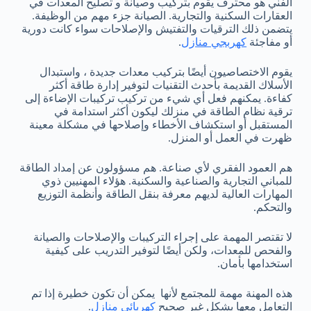
الفني هو محترف يقوم بتركيب وصيانة و تصليح المعدات في
العقارات السكنية والتجارية. الصيانة جزء مهم من الوظيفة.
يتضمن ذلك الترقيات والتفتيش والإصلاحات سواء كانت دورية
أو مفاجئة
كهربجي منازل
.
يقوم الاختصاصيون أيضًا بتركيب معدات جديدة ، واستبدال
الأسلاك القديمة بأحدث التقنيات لتوفير إدارة طاقة أكثر
كفاءة. يمكنهم فعل أي شيء من تركيب تركيبات الإضاءة إلى
ترقية نظام الطاقة في منزلك ليكون أكثر استدامة في
المستقبل أو استكشاف الأخطاء وإصلاحها في مشكلة معينة
ظهرت في العمل أو المنزل.
هم العمود الفقري لأي صناعة. هم مسؤولون عن إمداد الطاقة
للمباني التجارية والصناعية والسكنية. هؤلاء المهنيين ذوي
المهارات العالية لديهم معرفة بنقل الطاقة وأنظمة التوزيع
والتحكم.
لا تقتصر المهمة على إجراء التركيبات والإصلاحات والصيانة
والفحص للمعدات، ولكن أيضًا لتوفير التدريب على كيفية
استخدامها بأمان.
هذه المهنة مهمة للمجتمع لأنها يمكن أن تكون خطيرة إذا تم
التعامل معها بشكل غير صحيح
كهربائي منازل
.