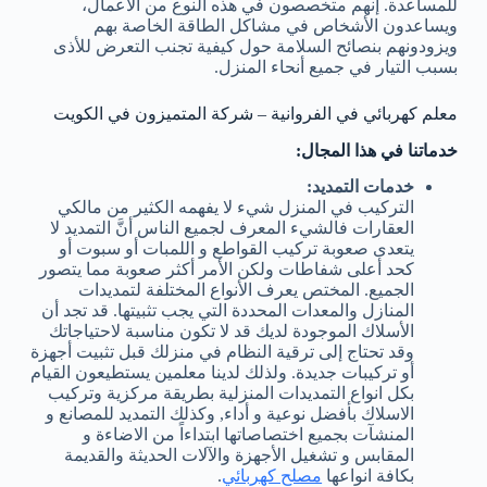
للمساعدة. إنهم متخصصون في هذه النوع من الأعمال،
ويساعدون الأشخاص في مشاكل الطاقة الخاصة بهم
ويزودونهم بنصائح السلامة حول كيفية تجنب التعرض للأذى
بسبب التيار في جميع أنحاء المنزل.
معلم كهربائي في الفروانية – شركة المتميزون في الكويت
خدماتنا في هذا المجال:
خدمات التمديد:
التركيب في المنزل شيء لا يفهمه الكثير من مالكي
العقارات فالشيء المعرف لجميع الناس أنَّ التمديد لا
يتعدى صعوبة تركيب القواطع و اللمبات أو سبوت أو
كحد أعلى شفاطات ولكن الأمر أكثر صعوبة مما يتصور
الجميع. المختص يعرف الأنواع المختلفة لتمديدات
المنازل والمعدات المحددة التي يجب تثبيتها. قد تجد أن
الأسلاك الموجودة لديك قد لا تكون مناسبة لاحتياجاتك
وقد تحتاج إلى ترقية النظام في منزلك قبل تثبيت أجهزة
أو تركيبات جديدة. ولذلك لدينا معلمين يستطيعون القيام
بكل انواع التمديدات المنزلية بطريقة مركزية وتركيب
الاسلاك بأفضل نوعية و أداء, وكذلك التمديد للمصانع و
المنشآت بجميع اختصاصاتها ابتداءاً من الاضاءة و
المقابس و تشغيل الأجهزة والآلات الحديثة والقديمة
بكافة انواعها
مصلح كهربائي
.