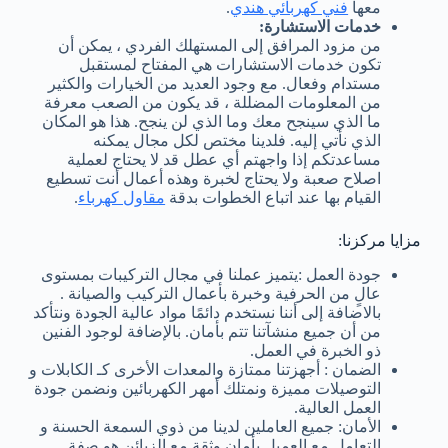
معها
فني كهربائي هندي
.
خدمات الاستشارة:
من مزود المرافق إلى المستهلك الفردي ، يمكن أن
تكون خدمات الاستشارات هي المفتاح لمستقبل
مستدام وفعال. مع وجود العديد من الخيارات والكثير
من المعلومات المضللة ، قد يكون من الصعب معرفة
ما الذي سينجح معك وما الذي لن ينجح. هذا هو المكان
الذي نأتي إليه. فلدينا مختص لكل مجال يمكنه
مساعدتكم إذا واجهتم أي عطل قد لا يحتاج لعملية
اصلاح صعبة ولا يحتاج لخبرة وهذه أعمال أنت تسطيع
القيام بها عند اتباع الخطوات بدقة
مقاول كهرباء
.
مزايا مركزنا:
جودة العمل :يتميز عملنا في مجال التركيبات بمستوى
عالٍ من الحرفية وخبرة بأعمال التركيب والصيانة .
بالاضافة إلى أننا نستخدم دائمًا مواد عالية الجودة ونتأكد
من أن جميع منشآتنا تتم بأمان. بالإضافة لوجود الفنين
ذو الخبرة في العمل.
الضمان : أجهزتنا ممتازة والمعدات الأخرى كـ الكابلات و
التوصيلات مميزة ونمتلك أمهر الكهربائين ونضمن جودة
العمل العالية.
الأمان: جميع العاملين لدينا من ذوي السمعة الحسنة و
التعامل مع العميل بأمان وثقة مع الزبائن هو صفة