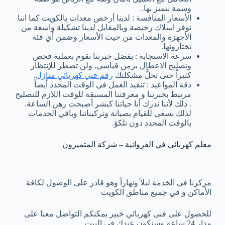
وسمة نتميز بها.
الأسعار المنافسة : لدينا أرخص معدات بالكويت كما اننا
نوفر اسلاك رخيصة وبالمقابل لدينا تشكيلة واسعة من
الأجهزة والمعدات من حيث الأسعار وضمن أي فئة
تختارونها.
سرعة الاستجابة : بفضل خبرتنا نقوم بعملية فحص
وتصليح الاعطال بزمن قياسي. ولن تضطر للإنتظار
كثيراً حتى تحلَّ مشكلتك
رقم فني كهربائي منازل
.
دقة المواعيد : تنفيذ العمل في الوقت المحدد أيضاً
مرتبط بخبرتنا و معرفتنا المسبقة للوقت اللازم للتصليح
. ذلك لأننا ندرك أنا حياتنا كبشر أصبحت رهن الساعة.
لذلك نسعى للقيام بصيانة وتركيباتنا وباقي الخدمات
بالوقت المحدد دون تلكؤ.
معلم كهربائي في الفروانية – شركة المتميزون
مركزنا في الخدمة ليلاً ونهاراً وهو قادر على الوصول لكافة
الأماكن و في جميع مناطق الكويت
للحصول على فنى كهربائي خبير يمكنكم التواصل معنا على
مدار 24 ساعة وسنكون عندك في البيت.