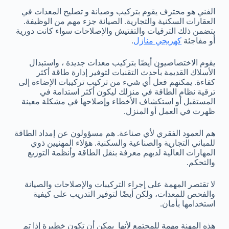
الفني هو محترف يقوم بتركيب وصيانة و تصليح المعدات في
العقارات السكنية والتجارية. الصيانة جزء مهم من الوظيفة.
يتضمن ذلك الترقيات والتفتيش والإصلاحات سواء كانت دورية
أو مفاجئة
كهربجي منازل
.
يقوم الاختصاصيون أيضًا بتركيب معدات جديدة ، واستبدال
الأسلاك القديمة بأحدث التقنيات لتوفير إدارة طاقة أكثر
كفاءة. يمكنهم فعل أي شيء من تركيب تركيبات الإضاءة إلى
ترقية نظام الطاقة في منزلك ليكون أكثر استدامة في
المستقبل أو استكشاف الأخطاء وإصلاحها في مشكلة معينة
ظهرت في العمل أو المنزل.
هم العمود الفقري لأي صناعة. هم مسؤولون عن إمداد الطاقة
للمباني التجارية والصناعية والسكنية. هؤلاء المهنيين ذوي
المهارات العالية لديهم معرفة بنقل الطاقة وأنظمة التوزيع
والتحكم.
لا تقتصر المهمة على إجراء التركيبات والإصلاحات والصيانة
والفحص للمعدات، ولكن أيضًا لتوفير التدريب على كيفية
استخدامها بأمان.
هذه المهنة مهمة للمجتمع لأنها يمكن أن تكون خطيرة إذا تم