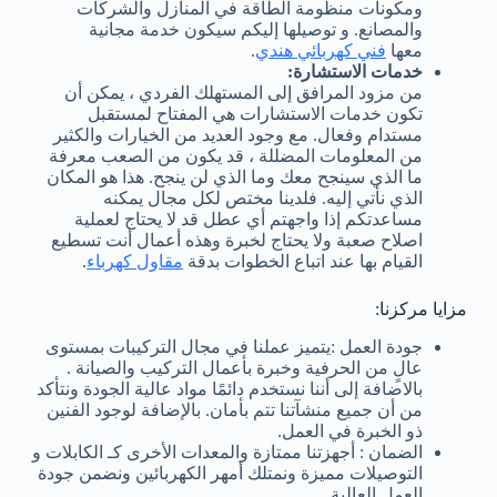
ومكونات منظومة الطاقة في المنازل والشركات
والمصانع. و توصيلها إليكم سيكون خدمة مجانية
معها
فني كهربائي هندي
.
خدمات الاستشارة:
من مزود المرافق إلى المستهلك الفردي ، يمكن أن
تكون خدمات الاستشارات هي المفتاح لمستقبل
مستدام وفعال. مع وجود العديد من الخيارات والكثير
من المعلومات المضللة ، قد يكون من الصعب معرفة
ما الذي سينجح معك وما الذي لن ينجح. هذا هو المكان
الذي نأتي إليه. فلدينا مختص لكل مجال يمكنه
مساعدتكم إذا واجهتم أي عطل قد لا يحتاج لعملية
اصلاح صعبة ولا يحتاج لخبرة وهذه أعمال أنت تسطيع
القيام بها عند اتباع الخطوات بدقة
مقاول كهرباء
.
مزايا مركزنا:
جودة العمل :يتميز عملنا في مجال التركيبات بمستوى
عالٍ من الحرفية وخبرة بأعمال التركيب والصيانة .
بالاضافة إلى أننا نستخدم دائمًا مواد عالية الجودة ونتأكد
من أن جميع منشآتنا تتم بأمان. بالإضافة لوجود الفنين
ذو الخبرة في العمل.
الضمان : أجهزتنا ممتازة والمعدات الأخرى كـ الكابلات و
التوصيلات مميزة ونمتلك أمهر الكهربائين ونضمن جودة
العمل العالية.