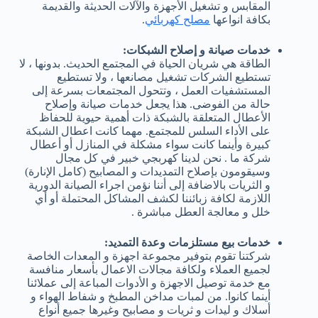
المقابس و تشغيل الأجهزة والآلات الحديثة والقديمة
بكافة انواعها
مصلح كهربائي
.
خدمات صيانة و إصلاح الشبكات:
الطاقة هي شريان الحياة في المجتمع الحديث. بدونها ، لا
تستطيع الشركات تشغيل مصانعها ، ولا تستطيع
المستشفيات العمل ، وتتحول المجتمعات بسرعة إلى
حالة من الفوضى. هذا يجعل خدمات صيانة وإصلاح
الأعطال المتعلقة بالشبكة ذات أهمية حيوية للحفاظ
على الأداء السلس للمجتمع. مهما كانت اعطال الشبكة
كبيرة وأينما كانت سواء مشكلة في المنازل أو أعطال
شركة ما . نحن لدينا كهربجي خبير في كل مجال
وسيقومون بإصلاح التمديدات و المصابيح (كامل الإنارة)
و الثريات بالاضافة إلى أننا نؤمن اجراء الصيانة الدورية
اللازمة لكافة زبائننا لكشف المشاكل المحتملة أو أي
خلل و معالجة العطل مباشرة .
خدمات بيع مستلزمات وعدة التمديد:
شركتنا تقوم بتوفير مجموعة اجهزة و المعدات الخاصة
لجميع العملاء ولكافة مجالات الاعمال بأسعار منافسة
مع خدمة توصيل الاجهزة و الأدوات المباعة إلى عملائنا
أينما كانوا. من لمبات مداخن المطبخ و شفاط الهواء و
أسلاك و ليدات و ثريات و مصابيح وغيرها جميع أنواع