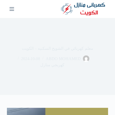
ا
ل
ت
ج
ا
و
ز
إ
ل
معلم كهربائي في الشويخ السكنيه – الكويت
ى
ا
2024-10-08
ABDO MOHAMED
ل
م
كهربجي منازل
ح
ت
و
ى