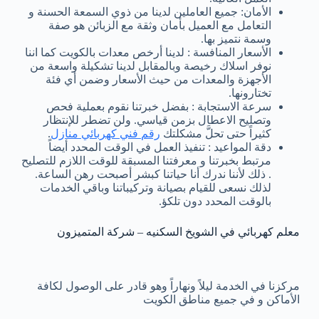
الأمان: جميع العاملين لدينا من ذوي السمعة الحسنة و
التعامل مع العميل بأمان وثقة مع الزبائن هو صفة
وسمة نتميز بها.
الأسعار المنافسة : لدينا أرخص معدات بالكويت كما اننا
نوفر اسلاك رخيصة وبالمقابل لدينا تشكيلة واسعة من
الأجهزة والمعدات من حيث الأسعار وضمن أي فئة
تختارونها.
سرعة الاستجابة : بفضل خبرتنا نقوم بعملية فحص
وتصليح الاعطال بزمن قياسي. ولن تضطر للإنتظار
كثيراً حتى تحلَّ مشكلتك
رقم فني كهربائي منازل
.
دقة المواعيد : تنفيذ العمل في الوقت المحدد أيضاً
مرتبط بخبرتنا و معرفتنا المسبقة للوقت اللازم للتصليح
. ذلك لأننا ندرك أنا حياتنا كبشر أصبحت رهن الساعة.
لذلك نسعى للقيام بصيانة وتركيباتنا وباقي الخدمات
بالوقت المحدد دون تلكؤ.
معلم كهربائي في الشويخ السكنيه – شركة المتميزون
مركزنا في الخدمة ليلاً ونهاراً وهو قادر على الوصول لكافة
الأماكن و في جميع مناطق الكويت