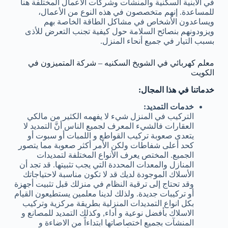
في الابنية السكنية والمنشآت وشركات الأعمال المختلفة هنا
للمساعدة. إنهم متخصصون في هذه النوع من الأعمال،
ويساعدون الأشخاص في مشاكل الطاقة الخاصة بهم
ويزودونهم بنصائح السلامة حول كيفية تجنب التعرض للأذى
بسبب التيار في جميع أنحاء المنزل.
معلم كهربائي في الشويخ السكنيه – شركة المتميزون في
الكويت
خدماتنا في هذا المجال:
خدمات التمديد:
التركيب في المنزل شيء لا يفهمه الكثير من مالكي
العقارات فالشيء المعرف لجميع الناس أنَّ التمديد لا
يتعدى صعوبة تركيب القواطع و اللمبات أو سبوت أو
كحد أعلى شفاطات ولكن الأمر أكثر صعوبة مما يتصور
الجميع. المختص يعرف الأنواع المختلفة لتمديدات
المنازل والمعدات المحددة التي يجب تثبيتها. قد تجد أن
الأسلاك الموجودة لديك قد لا تكون مناسبة لاحتياجاتك
وقد تحتاج إلى ترقية النظام في منزلك قبل تثبيت أجهزة
أو تركيبات جديدة. ولذلك لدينا معلمين يستطيعون القيام
بكل انواع التمديدات المنزلية بطريقة مركزية وتركيب
الاسلاك بأفضل نوعية و أداء, وكذلك التمديد للمصانع و
المنشآت بجميع اختصاصاتها ابتداءاً من الاضاءة و