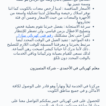
وسمة نتميز بها.
الأسعار المنافسة : لدينا أرخص معدات بالكويت كما اننا
نوفر اسلاك رخيصة وبالمقابل لدينا تشكيلة واسعة من
الأجهزة والمعدات من حيث الأسعار وضمن أي فئة
تختارونها.
سرعة الاستجابة : بفضل خبرتنا نقوم بعملية فحص
وتصليح الاعطال بزمن قياسي. ولن تضطر للإنتظار
كثيراً حتى تحلَّ مشكلتك
رقم فني كهربائي منازل
.
دقة المواعيد : تنفيذ العمل في الوقت المحدد أيضاً
مرتبط بخبرتنا و معرفتنا المسبقة للوقت اللازم للتصليح
. ذلك لأننا ندرك أنا حياتنا كبشر أصبحت رهن الساعة.
لذلك نسعى للقيام بصيانة وتركيباتنا وباقي الخدمات
بالوقت المحدد دون تلكؤ.
معلم كهربائي في الأحمدي – شركة المتميزون
مركزنا في الخدمة ليلاً ونهاراً وهو قادر على الوصول لكافة
الأماكن و في جميع مناطق الكويت
للحصول على فنى كهربائي خبير يمكنكم التواصل معنا على
مدار 24 ساعة وسنكون عندك في البيت.