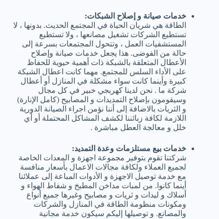
خدمات صيانة و إصلاح الشبكات:
الطاقة هي شريان الحياة في المجتمع الحديث. بدونها ، لا
تستطيع الشركات تشغيل مصانعها ، ولا تستطيع
المستشفيات العمل ، وتتحول المجتمعات بسرعة إلى
حالة من الفوضى. هذا يجعل خدمات صيانة وإصلاح
الأعطال المتعلقة بالشبكة ذات أهمية حيوية للحفاظ
على الأداء السلس للمجتمع. مهما كانت اعطال الشبكة
كبيرة وأينما كانت سواء مشكلة في المنازل أو أعطال
شركة ما . نحن لدينا كهربجي خبير في كل مجال
وسيقومون بإصلاح التمديدات و المصابيح (كامل الإنارة)
و الثريات بالاضافة إلى أننا نؤمن اجراء الصيانة الدورية
اللازمة لكافة زبائننا لكشف المشاكل المحتملة أو أي
خلل و معالجة العطل مباشرة .
خدمات بيع مستلزمات وعدة التمديد:
شركتنا تقوم بتوفير مجموعة اجهزة و المعدات الخاصة
لجميع العملاء ولكافة مجالات الاعمال بأسعار منافسة
مع خدمة توصيل الاجهزة و الأدوات المباعة إلى عملائنا
أينما كانوا. من لمبات مداخن المطبخ و شفاط الهواء و
أسلاك و ليدات و ثريات و مصابيح وغيرها جميع أنواع
ومكونات منظومة الطاقة في المنازل والشركات
والمصانع. و توصيلها إليكم سيكون خدمة مجانية