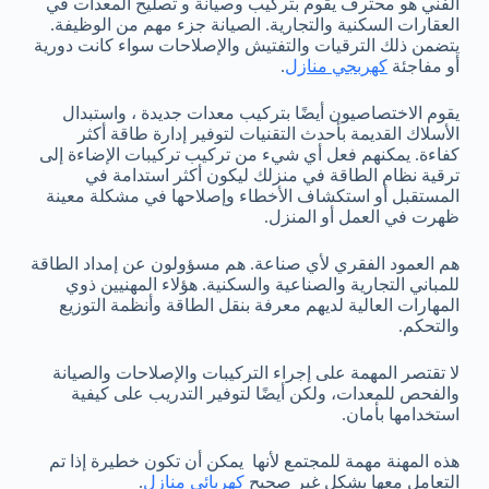
الفني هو محترف يقوم بتركيب وصيانة و تصليح المعدات في
العقارات السكنية والتجارية. الصيانة جزء مهم من الوظيفة.
يتضمن ذلك الترقيات والتفتيش والإصلاحات سواء كانت دورية
أو مفاجئة
كهربجي منازل
.
يقوم الاختصاصيون أيضًا بتركيب معدات جديدة ، واستبدال
الأسلاك القديمة بأحدث التقنيات لتوفير إدارة طاقة أكثر
كفاءة. يمكنهم فعل أي شيء من تركيب تركيبات الإضاءة إلى
ترقية نظام الطاقة في منزلك ليكون أكثر استدامة في
المستقبل أو استكشاف الأخطاء وإصلاحها في مشكلة معينة
ظهرت في العمل أو المنزل.
هم العمود الفقري لأي صناعة. هم مسؤولون عن إمداد الطاقة
للمباني التجارية والصناعية والسكنية. هؤلاء المهنيين ذوي
المهارات العالية لديهم معرفة بنقل الطاقة وأنظمة التوزيع
والتحكم.
لا تقتصر المهمة على إجراء التركيبات والإصلاحات والصيانة
والفحص للمعدات، ولكن أيضًا لتوفير التدريب على كيفية
استخدامها بأمان.
هذه المهنة مهمة للمجتمع لأنها يمكن أن تكون خطيرة إذا تم
التعامل معها بشكل غير صحيح
كهربائي منازل
.