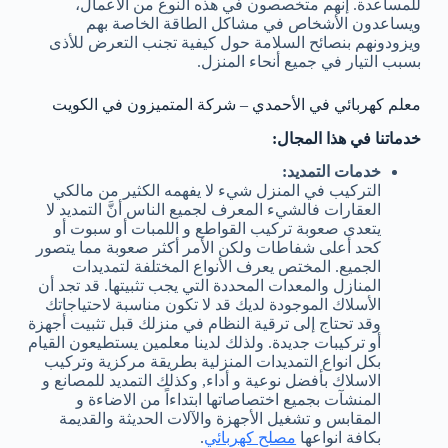
للمساعدة. إنهم متخصصون في هذه النوع من الأعمال،
ويساعدون الأشخاص في مشاكل الطاقة الخاصة بهم
ويزودونهم بنصائح السلامة حول كيفية تجنب التعرض للأذى
بسبب التيار في جميع أنحاء المنزل.
معلم كهربائي في الأحمدي – شركة المتميزون في الكويت
خدماتنا في هذا المجال:
خدمات التمديد:
التركيب في المنزل شيء لا يفهمه الكثير من مالكي
العقارات فالشيء المعرف لجميع الناس أنَّ التمديد لا
يتعدى صعوبة تركيب القواطع و اللمبات أو سبوت أو
كحد أعلى شفاطات ولكن الأمر أكثر صعوبة مما يتصور
الجميع. المختص يعرف الأنواع المختلفة لتمديدات
المنازل والمعدات المحددة التي يجب تثبيتها. قد تجد أن
الأسلاك الموجودة لديك قد لا تكون مناسبة لاحتياجاتك
وقد تحتاج إلى ترقية النظام في منزلك قبل تثبيت أجهزة
أو تركيبات جديدة. ولذلك لدينا معلمين يستطيعون القيام
بكل انواع التمديدات المنزلية بطريقة مركزية وتركيب
الاسلاك بأفضل نوعية و أداء, وكذلك التمديد للمصانع و
المنشآت بجميع اختصاصاتها ابتداءاً من الاضاءة و
المقابس و تشغيل الأجهزة والآلات الحديثة والقديمة
بكافة انواعها
مصلح كهربائي
.