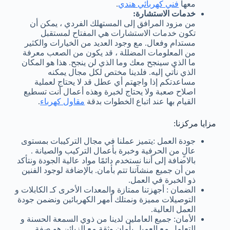
معها
فني كهربائي هندي
.
خدمات الاستشارة:
من مزود المرافق إلى المستهلك الفردي ، يمكن أن
تكون خدمات الاستشارات هي المفتاح لمستقبل
مستدام وفعال. مع وجود العديد من الخيارات والكثير
من المعلومات المضللة ، قد يكون من الصعب معرفة
ما الذي سينجح معك وما الذي لن ينجح. هذا هو المكان
الذي نأتي إليه. فلدينا مختص لكل مجال يمكنه
مساعدتكم إذا واجهتم أي عطل قد لا يحتاج لعملية
اصلاح صعبة ولا يحتاج لخبرة وهذه أعمال أنت تسطيع
القيام بها عند اتباع الخطوات بدقة
مقاول كهرباء
.
مزايا مركزنا:
جودة العمل :يتميز عملنا في مجال التركيبات بمستوى
عالٍ من الحرفية وخبرة بأعمال التركيب والصيانة .
بالاضافة إلى أننا نستخدم دائمًا مواد عالية الجودة ونتأكد
من أن جميع منشآتنا تتم بأمان. بالإضافة لوجود الفنين
ذو الخبرة في العمل.
الضمان : أجهزتنا ممتازة والمعدات الأخرى كـ الكابلات و
التوصيلات مميزة ونمتلك أمهر الكهربائين ونضمن جودة
العمل العالية.
الأمان: جميع العاملين لدينا من ذوي السمعة الحسنة و
التعامل مع العميل بأمان وثقة مع الزبائن هو صفة