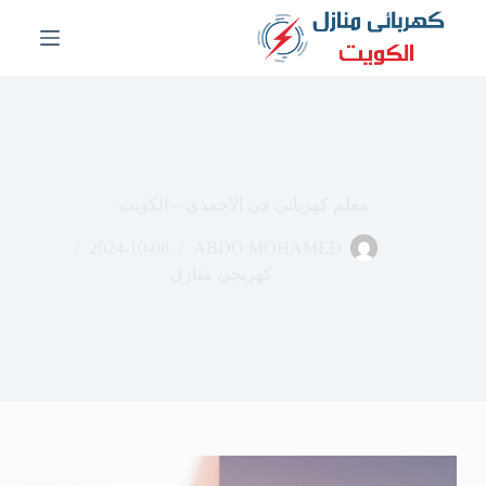
ا
ل
ت
ج
ا
و
ز
إ
ل
معلم كهربائي في الأحمدي – الكويت
ى
ا
2024-10-08
ABDO MOHAMED
ل
م
كهربجي منازل
ح
ت
و
ى