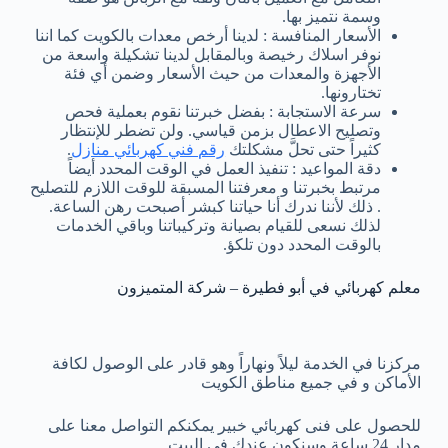
وسمة نتميز بها.
الأسعار المنافسة : لدينا أرخص معدات بالكويت كما اننا
نوفر اسلاك رخيصة وبالمقابل لدينا تشكيلة واسعة من
الأجهزة والمعدات من حيث الأسعار وضمن أي فئة
تختارونها.
سرعة الاستجابة : بفضل خبرتنا نقوم بعملية فحص
وتصليح الاعطال بزمن قياسي. ولن تضطر للإنتظار
كثيراً حتى تحلَّ مشكلتك
رقم فني كهربائي منازل
.
دقة المواعيد : تنفيذ العمل في الوقت المحدد أيضاً
مرتبط بخبرتنا و معرفتنا المسبقة للوقت اللازم للتصليح
. ذلك لأننا ندرك أنا حياتنا كبشر أصبحت رهن الساعة.
لذلك نسعى للقيام بصيانة وتركيباتنا وباقي الخدمات
بالوقت المحدد دون تلكؤ.
معلم كهربائي في أبو فطيرة – شركة المتميزون
مركزنا في الخدمة ليلاً ونهاراً وهو قادر على الوصول لكافة
الأماكن و في جميع مناطق الكويت
للحصول على فنى كهربائي خبير يمكنكم التواصل معنا على
مدار 24 ساعة وسنكون عندك في البيت.