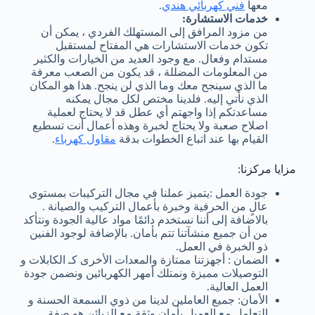
معها
فني كهربائي هندي
.
خدمات الاستشارة:
من مزود المرافق إلى المستهلك الفردي ، يمكن أن
تكون خدمات الاستشارات هي المفتاح لمستقبل
مستدام وفعال. مع وجود العديد من الخيارات والكثير
من المعلومات المضللة ، قد يكون من الصعب معرفة
ما الذي سينجح معك وما الذي لن ينجح. هذا هو المكان
الذي نأتي إليه. فلدينا مختص لكل مجال يمكنه
مساعدتكم إذا واجهتم أي عطل قد لا يحتاج لعملية
اصلاح صعبة ولا يحتاج لخبرة وهذه أعمال أنت تسطيع
القيام بها عند اتباع الخطوات بدقة
مقاول كهرباء
.
مزايا مركزنا:
جودة العمل :يتميز عملنا في مجال التركيبات بمستوى
عالٍ من الحرفية وخبرة بأعمال التركيب والصيانة .
بالاضافة إلى أننا نستخدم دائمًا مواد عالية الجودة ونتأكد
من أن جميع منشآتنا تتم بأمان. بالإضافة لوجود الفنين
ذو الخبرة في العمل.
الضمان : أجهزتنا ممتازة والمعدات الأخرى كـ الكابلات و
التوصيلات مميزة ونمتلك أمهر الكهربائين ونضمن جودة
العمل العالية.
الأمان: جميع العاملين لدينا من ذوي السمعة الحسنة و
التعامل مع العميل بأمان وثقة مع الزبائن هو صفة