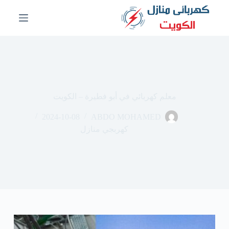
ا
ل
ت
ج
ا
و
ز
إ
ل
معلم كهربائي في أبو فطيرة – الكويت
ى
ا
2024-10-08
ABDO MOHAMED
ل
م
كهربجي منازل
ح
ت
و
ى