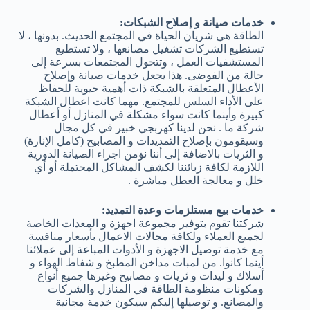
خدمات صيانة و إصلاح الشبكات:
الطاقة هي شريان الحياة في المجتمع الحديث. بدونها ، لا
تستطيع الشركات تشغيل مصانعها ، ولا تستطيع
المستشفيات العمل ، وتتحول المجتمعات بسرعة إلى
حالة من الفوضى. هذا يجعل خدمات صيانة وإصلاح
الأعطال المتعلقة بالشبكة ذات أهمية حيوية للحفاظ
على الأداء السلس للمجتمع. مهما كانت اعطال الشبكة
كبيرة وأينما كانت سواء مشكلة في المنازل أو أعطال
شركة ما . نحن لدينا كهربجي خبير في كل مجال
وسيقومون بإصلاح التمديدات و المصابيح (كامل الإنارة)
و الثريات بالاضافة إلى أننا نؤمن اجراء الصيانة الدورية
اللازمة لكافة زبائننا لكشف المشاكل المحتملة أو أي
خلل و معالجة العطل مباشرة .
خدمات بيع مستلزمات وعدة التمديد:
شركتنا تقوم بتوفير مجموعة اجهزة و المعدات الخاصة
لجميع العملاء ولكافة مجالات الاعمال بأسعار منافسة
مع خدمة توصيل الاجهزة و الأدوات المباعة إلى عملائنا
أينما كانوا. من لمبات مداخن المطبخ و شفاط الهواء و
أسلاك و ليدات و ثريات و مصابيح وغيرها جميع أنواع
ومكونات منظومة الطاقة في المنازل والشركات
والمصانع. و توصيلها إليكم سيكون خدمة مجانية