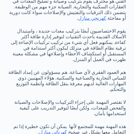
الفني هو محترف يقوم بتركيب وصيانة و تصليح المعدات في
العقارات السكنية والتجارية. الصيانة جزء مهم من الوظيفة.
يتضمن ذلك الترقيات والتفتيش والإصلاحات سواء كانت دورية
أو مفاجئة
كهربجي منازل
.
يقوم الاختصاصيون أيضًا بتركيب معدات جديدة ، واستبدال
الأسلاك القديمة بأحدث التقنيات لتوفير إدارة طاقة أكثر
كفاءة. يمكنهم فعل أي شيء من تركيب تركيبات الإضاءة إلى
ترقية نظام الطاقة في منزلك ليكون أكثر استدامة في
المستقبل أو استكشاف الأخطاء وإصلاحها في مشكلة معينة
ظهرت في العمل أو المنزل.
هم العمود الفقري لأي صناعة. هم مسؤولون عن إمداد الطاقة
للمباني التجارية والصناعية والسكنية. هؤلاء المهنيين ذوي
المهارات العالية لديهم معرفة بنقل الطاقة وأنظمة التوزيع
والتحكم.
لا تقتصر المهمة على إجراء التركيبات والإصلاحات والصيانة
والفحص للمعدات، ولكن أيضًا لتوفير التدريب على كيفية
استخدامها بأمان.
هذه المهنة مهمة للمجتمع لأنها يمكن أن تكون خطيرة إذا تم
التعامل معها بشكل غير صحيح
كهربائي منازل
.