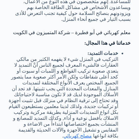
للمساعدة. إنهم متخصصون في هذه النوع من الأعمال،
ويساعدون الأشخاص في مشاكل الطاقة الخاصة بهم
ويزودونهم بنصائح السلامة حول كيفية تجنب التعرض للأذى
بسبب التيار في جميع أنحاء المنزل.
معلم كهربائي في أبو فطيرة – شركة المتميزون في الكويت
خدماتنا في هذا المجال:
خدمات التمديد:
التركيب في المنزل شيء لا يفهمه الكثير من مالكي
العقارات فالشيء المعرف لجميع الناس أنَّ التمديد لا
يتعدى صعوبة تركيب القواطع و اللمبات أو سبوت أو
كحد أعلى شفاطات ولكن الأمر أكثر صعوبة مما يتصور
الجميع. المختص يعرف الأنواع المختلفة لتمديدات
المنازل والمعدات المحددة التي يجب تثبيتها. قد تجد أن
الأسلاك الموجودة لديك قد لا تكون مناسبة لاحتياجاتك
وقد تحتاج إلى ترقية النظام في منزلك قبل تثبيت أجهزة
أو تركيبات جديدة. ولذلك لدينا معلمين يستطيعون القيام
بكل انواع التمديدات المنزلية بطريقة مركزية وتركيب
الاسلاك بأفضل نوعية و أداء, وكذلك التمديد للمصانع و
المنشآت بجميع اختصاصاتها ابتداءاً من الاضاءة و
المقابس و تشغيل الأجهزة والآلات الحديثة والقديمة
بكافة انواعها
مصلح كهربائي
.