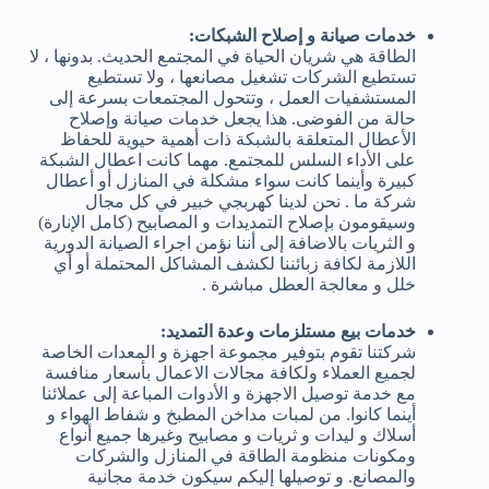
خدمات صيانة و إصلاح الشبكات:
الطاقة هي شريان الحياة في المجتمع الحديث. بدونها ، لا
تستطيع الشركات تشغيل مصانعها ، ولا تستطيع
المستشفيات العمل ، وتتحول المجتمعات بسرعة إلى
حالة من الفوضى. هذا يجعل خدمات صيانة وإصلاح
الأعطال المتعلقة بالشبكة ذات أهمية حيوية للحفاظ
على الأداء السلس للمجتمع. مهما كانت اعطال الشبكة
كبيرة وأينما كانت سواء مشكلة في المنازل أو أعطال
شركة ما . نحن لدينا كهربجي خبير في كل مجال
وسيقومون بإصلاح التمديدات و المصابيح (كامل الإنارة)
و الثريات بالاضافة إلى أننا نؤمن اجراء الصيانة الدورية
اللازمة لكافة زبائننا لكشف المشاكل المحتملة أو أي
خلل و معالجة العطل مباشرة .
خدمات بيع مستلزمات وعدة التمديد:
شركتنا تقوم بتوفير مجموعة اجهزة و المعدات الخاصة
لجميع العملاء ولكافة مجالات الاعمال بأسعار منافسة
مع خدمة توصيل الاجهزة و الأدوات المباعة إلى عملائنا
أينما كانوا. من لمبات مداخن المطبخ و شفاط الهواء و
أسلاك و ليدات و ثريات و مصابيح وغيرها جميع أنواع
ومكونات منظومة الطاقة في المنازل والشركات
والمصانع. و توصيلها إليكم سيكون خدمة مجانية