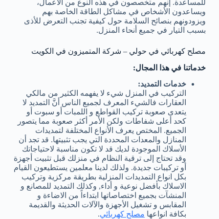
للمساعدة. إنهم متخصصون في هذه النوع من الأعمال،
ويساعدون الأشخاص في مشاكل الطاقة الخاصة بهم
ويزودونهم بنصائح السلامة حول كيفية تجنب التعرض للأذى
بسبب التيار في جميع أنحاء المنزل.
مصلح كهربائي في حولي – شركة المتميزون في الكويت
خدماتنا في هذا المجال:
خدمات التمديد:
التركيب في المنزل شيء لا يفهمه الكثير من مالكي
العقارات فالشيء المعرف لجميع الناس أنَّ التمديد لا
يتعدى صعوبة تركيب القواطع و اللمبات أو سبوت أو
كحد أعلى شفاطات ولكن الأمر أكثر صعوبة مما يتصور
الجميع. المختص يعرف الأنواع المختلفة لتمديدات
المنازل والمعدات المحددة التي يجب تثبيتها. قد تجد أن
الأسلاك الموجودة لديك قد لا تكون مناسبة لاحتياجاتك
وقد تحتاج إلى ترقية النظام في منزلك قبل تثبيت أجهزة
أو تركيبات جديدة. ولذلك لدينا معلمين يستطيعون القيام
بكل انواع التمديدات المنزلية بطريقة مركزية وتركيب
الاسلاك بأفضل نوعية و أداء, وكذلك التمديد للمصانع و
المنشآت بجميع اختصاصاتها ابتداءاً من الاضاءة و
المقابس و تشغيل الأجهزة والآلات الحديثة والقديمة
بكافة انواعها
مصلح كهربائي
.