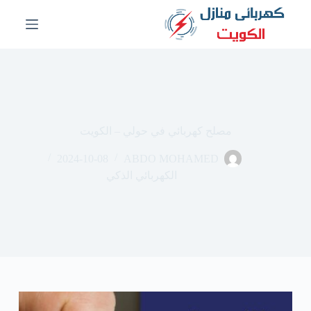
ا
ل
ت
ج
ا
و
ز
إ
ل
مصلح كهربائي في حولي – الكويت
ى
ا
2024-10-08
ABDO MOHAMED
ل
م
الكهربائي الذكي
ح
ت
و
ى