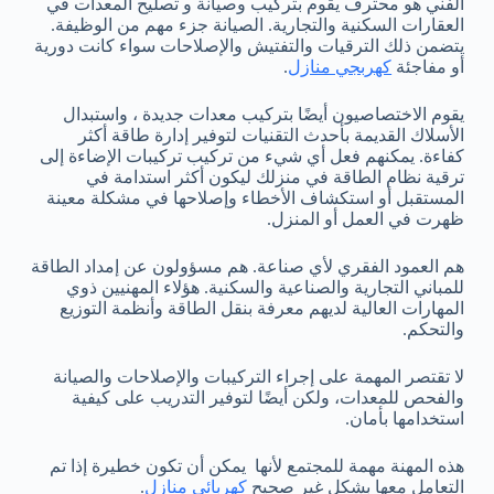
الفني هو محترف يقوم بتركيب وصيانة و تصليح المعدات في
العقارات السكنية والتجارية. الصيانة جزء مهم من الوظيفة.
يتضمن ذلك الترقيات والتفتيش والإصلاحات سواء كانت دورية
أو مفاجئة
كهربجي منازل
.
يقوم الاختصاصيون أيضًا بتركيب معدات جديدة ، واستبدال
الأسلاك القديمة بأحدث التقنيات لتوفير إدارة طاقة أكثر
كفاءة. يمكنهم فعل أي شيء من تركيب تركيبات الإضاءة إلى
ترقية نظام الطاقة في منزلك ليكون أكثر استدامة في
المستقبل أو استكشاف الأخطاء وإصلاحها في مشكلة معينة
ظهرت في العمل أو المنزل.
هم العمود الفقري لأي صناعة. هم مسؤولون عن إمداد الطاقة
للمباني التجارية والصناعية والسكنية. هؤلاء المهنيين ذوي
المهارات العالية لديهم معرفة بنقل الطاقة وأنظمة التوزيع
والتحكم.
لا تقتصر المهمة على إجراء التركيبات والإصلاحات والصيانة
والفحص للمعدات، ولكن أيضًا لتوفير التدريب على كيفية
استخدامها بأمان.
هذه المهنة مهمة للمجتمع لأنها يمكن أن تكون خطيرة إذا تم
التعامل معها بشكل غير صحيح
كهربائي منازل
.