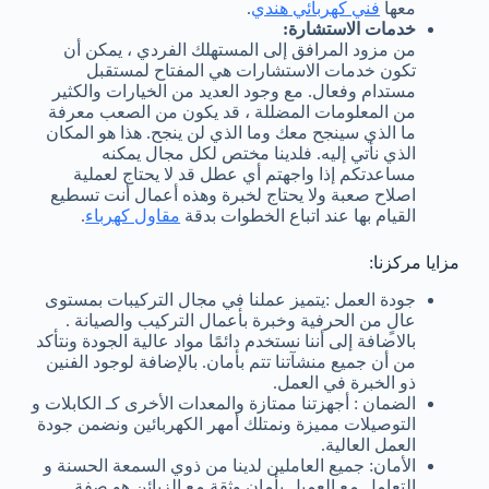
معها
فني كهربائي هندي
.
خدمات الاستشارة:
من مزود المرافق إلى المستهلك الفردي ، يمكن أن
تكون خدمات الاستشارات هي المفتاح لمستقبل
مستدام وفعال. مع وجود العديد من الخيارات والكثير
من المعلومات المضللة ، قد يكون من الصعب معرفة
ما الذي سينجح معك وما الذي لن ينجح. هذا هو المكان
الذي نأتي إليه. فلدينا مختص لكل مجال يمكنه
مساعدتكم إذا واجهتم أي عطل قد لا يحتاج لعملية
اصلاح صعبة ولا يحتاج لخبرة وهذه أعمال أنت تسطيع
القيام بها عند اتباع الخطوات بدقة
مقاول كهرباء
.
مزايا مركزنا:
جودة العمل :يتميز عملنا في مجال التركيبات بمستوى
عالٍ من الحرفية وخبرة بأعمال التركيب والصيانة .
بالاضافة إلى أننا نستخدم دائمًا مواد عالية الجودة ونتأكد
من أن جميع منشآتنا تتم بأمان. بالإضافة لوجود الفنين
ذو الخبرة في العمل.
الضمان : أجهزتنا ممتازة والمعدات الأخرى كـ الكابلات و
التوصيلات مميزة ونمتلك أمهر الكهربائين ونضمن جودة
العمل العالية.
الأمان: جميع العاملين لدينا من ذوي السمعة الحسنة و
التعامل مع العميل بأمان وثقة مع الزبائن هو صفة