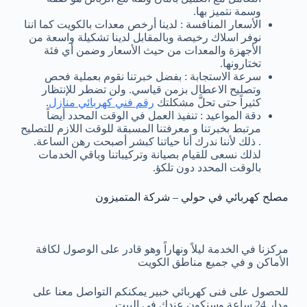
وسمة نتميز بها.
الأسعار المنافسة : لدينا أرخص معدات بالكويت كما اننا
نوفر اسلاك رخيصة وبالمقابل لدينا تشكيلة واسعة من
الأجهزة والمعدات من حيث الأسعار وضمن أي فئة
تختارونها.
سرعة الاستجابة : بفضل خبرتنا نقوم بعملية فحص
وتصليح الاعطال بزمن قياسي. ولن تضطر للإنتظار
كثيراً حتى تحلَّ مشكلتك
رقم فني كهربائي منازل
.
دقة المواعيد : تنفيذ العمل في الوقت المحدد أيضاً
مرتبط بخبرتنا و معرفتنا المسبقة للوقت اللازم للتصليح
. ذلك لأننا ندرك أنا حياتنا كبشر أصبحت رهن الساعة.
لذلك نسعى للقيام بصيانة وتركيباتنا وباقي الخدمات
بالوقت المحدد دون تلكؤ.
مصلح كهربائي في حولي – شركة المتميزون
مركزنا في الخدمة ليلاً ونهاراً وهو قادر على الوصول لكافة
الأماكن و في جميع مناطق الكويت
للحصول على فنى كهربائي خبير يمكنكم التواصل معنا على
مدار 24 ساعة وسنكون عندك في البيت.