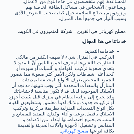
للمساعدة. إنهم متخصصون في هذه النوع من الأعمال،
ويساعدون الأشخاص في مشاكل الطاقة الخاصة بهم
ويزودونهم بنصائح السلامة حول كيفية تجنب التعرض للأذى
بسبب التيار في جميع أنحاء المنزل.
مصلح كهربائي في القرين – شركة المتميزون في الكويت
خدماتنا في هذا المجال:
خدمات التمديد:
التركيب في المنزل شيء لا يفهمه الكثير من مالكي
العقارات فالشيء المعرف لجميع الناس أنَّ التمديد لا
يتعدى صعوبة تركيب القواطع و اللمبات أو سبوت أو
كحد أعلى شفاطات ولكن الأمر أكثر صعوبة مما يتصور
الجميع. المختص يعرف الأنواع المختلفة لتمديدات
المنازل والمعدات المحددة التي يجب تثبيتها. قد تجد أن
الأسلاك الموجودة لديك قد لا تكون مناسبة لاحتياجاتك
وقد تحتاج إلى ترقية النظام في منزلك قبل تثبيت أجهزة
أو تركيبات جديدة. ولذلك لدينا معلمين يستطيعون القيام
بكل انواع التمديدات المنزلية بطريقة مركزية وتركيب
الاسلاك بأفضل نوعية و أداء, وكذلك التمديد للمصانع و
المنشآت بجميع اختصاصاتها ابتداءاً من الاضاءة و
المقابس و تشغيل الأجهزة والآلات الحديثة والقديمة
بكافة انواعها
مصلح كهربائي
.