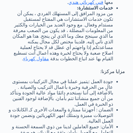
معها
فني كهربائي هندي
.
خدمات الاستشارة:
من مزود المرافق إلى المستهلك الفردي ، يمكن أن
تكون خدمات الاستشارات هي المفتاح لمستقبل
مستدام وفعال. مع وجود العديد من الخيارات والكثير
من المعلومات المضللة ، قد يكون من الصعب معرفة
ما الذي سينجح معك وما الذي لن ينجح. هذا هو المكان
الذي نأتي إليه. فلدينا مختص لكل مجال يمكنه
مساعدتكم إذا واجهتم أي عطل قد لا يحتاج لعملية
اصلاح صعبة ولا يحتاج لخبرة وهذه أعمال أنت تسطيع
القيام بها عند اتباع الخطوات بدقة
مقاول كهرباء
.
مزايا مركزنا:
جودة العمل :يتميز عملنا في مجال التركيبات بمستوى
عالٍ من الحرفية وخبرة بأعمال التركيب والصيانة .
بالاضافة إلى أننا نستخدم دائمًا مواد عالية الجودة ونتأكد
من أن جميع منشآتنا تتم بأمان. بالإضافة لوجود الفنين
ذو الخبرة في العمل.
الضمان : أجهزتنا ممتازة والمعدات الأخرى كـ الكابلات و
التوصيلات مميزة ونمتلك أمهر الكهربائين ونضمن جودة
العمل العالية.
الأمان: جميع العاملين لدينا من ذوي السمعة الحسنة و
التعامل مع العميل بأمان وثقة مع الزبائن هو صفة