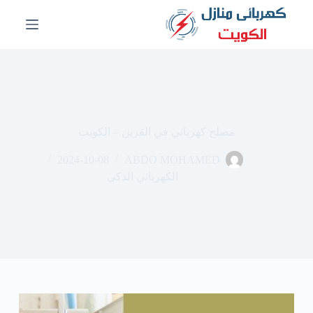
ا
ل
ت
ج
ا
و
ز
إ
ل
مصلح كهربائي في القرين – الكويت
ى
ا
2024-10-08
ABDO MOHAMED
ل
م
الكهربائي الذكي
ح
ت
و
ى