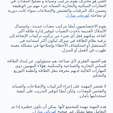
الفني هو محترف يقوم بتركيب وصيانة و تصليح المعدات في
العقارات السكنية والتجارية. الصيانة جزء مهم من الوظيفة.
يتضمن ذلك الترقيات والتفتيش والإصلاحات سواء كانت دورية
أو مفاجئة
كهربجي منازل
.
يقوم الاختصاصيون أيضًا بتركيب معدات جديدة ، واستبدال
الأسلاك القديمة بأحدث التقنيات لتوفير إدارة طاقة أكثر
كفاءة. يمكنهم فعل أي شيء من تركيب تركيبات الإضاءة إلى
ترقية نظام الطاقة في منزلك ليكون أكثر استدامة في
المستقبل أو استكشاف الأخطاء وإصلاحها في مشكلة معينة
ظهرت في العمل أو المنزل.
هم العمود الفقري لأي صناعة. هم مسؤولون عن إمداد الطاقة
للمباني التجارية والصناعية والسكنية. هؤلاء المهنيين ذوي
المهارات العالية لديهم معرفة بنقل الطاقة وأنظمة التوزيع
والتحكم.
لا تقتصر المهمة على إجراء التركيبات والإصلاحات والصيانة
والفحص للمعدات، ولكن أيضًا لتوفير التدريب على كيفية
استخدامها بأمان.
هذه المهنة مهمة للمجتمع لأنها يمكن أن تكون خطيرة إذا تم
التعامل معها بشكل غير صحيح
كهربائي منازل
.