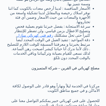
وسمة نتميز بها.
الأسعار المنافسة : لدينا أرخص معدات بالكويت كما اننا
نوفر اسلاك رخيصة وبالمقابل لدينا تشكيلة واسعة من
الأجهزة والمعدات من حيث الأسعار وضمن أي فئة
تختارونها.
سرعة الاستجابة : بفضل خبرتنا نقوم بعملية فحص
وتصليح الاعطال بزمن قياسي. ولن تضطر للإنتظار
كثيراً حتى تحلَّ مشكلتك
رقم فني كهربائي منازل
.
دقة المواعيد : تنفيذ العمل في الوقت المحدد أيضاً
مرتبط بخبرتنا و معرفتنا المسبقة للوقت اللازم للتصليح
. ذلك لأننا ندرك أنا حياتنا كبشر أصبحت رهن الساعة.
لذلك نسعى للقيام بصيانة وتركيباتنا وباقي الخدمات
بالوقت المحدد دون تلكؤ.
مصلح كهربائي في القرين – شركة المتميزون
مركزنا في الخدمة ليلاً ونهاراً وهو قادر على الوصول لكافة
الأماكن و في جميع مناطق الكويت
للحصول على فنى كهربائي خبير يمكنكم التواصل معنا على
مدار 24 ساعة وسنكون عندك في البيت.