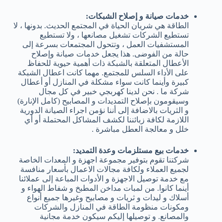
خدمات صيانة و إصلاح الشبكات:
الطاقة هي شريان الحياة في المجتمع الحديث. بدونها ، لا
تستطيع الشركات تشغيل مصانعها ، ولا تستطيع
المستشفيات العمل ، وتتحول المجتمعات بسرعة إلى
حالة من الفوضى. هذا يجعل خدمات صيانة وإصلاح
الأعطال المتعلقة بالشبكة ذات أهمية حيوية للحفاظ
على الأداء السلس للمجتمع. مهما كانت اعطال الشبكة
كبيرة وأينما كانت سواء مشكلة في المنازل أو أعطال
شركة ما . نحن لدينا كهربجي خبير في كل مجال
وسيقومون بإصلاح التمديدات و المصابيح (كامل الإنارة)
و الثريات بالاضافة إلى أننا نؤمن اجراء الصيانة الدورية
اللازمة لكافة زبائننا لكشف المشاكل المحتملة أو أي
خلل و معالجة العطل مباشرة .
خدمات بيع مستلزمات وعدة التمديد:
شركتنا تقوم بتوفير مجموعة اجهزة و المعدات الخاصة
لجميع العملاء ولكافة مجالات الاعمال بأسعار منافسة
مع خدمة توصيل الاجهزة و الأدوات المباعة إلى عملائنا
أينما كانوا. من لمبات مداخن المطبخ و شفاط الهواء و
أسلاك و ليدات و ثريات و مصابيح وغيرها جميع أنواع
ومكونات منظومة الطاقة في المنازل والشركات
والمصانع. و توصيلها إليكم سيكون خدمة مجانية