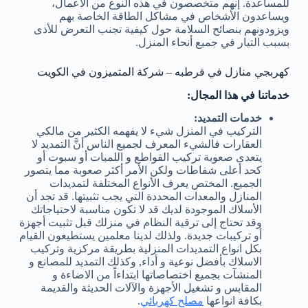
للمساعدة. إنهم متخصصون في هذه النوع من الأعمال،
ويساعدون الأشخاص في مشاكل الطاقة الخاصة بهم
ويزودونهم بنصائح السلامة حول كيفية تجنب التعرض للأذى
بسبب التيار في جميع أنحاء المنزل.
كهربجي منازل في قرطبه – شركة المتميزون في الكويت
خدماتنا في هذا المجال:
خدمات التمديد:
التركيب في المنزل شيء لا يفهمه الكثير من مالكي
العقارات فالشيء المعرف لجميع الناس أنَّ التمديد لا
يتعدى صعوبة تركيب القواطع و اللمبات أو سبوت أو
كحد أعلى شفاطات ولكن الأمر أكثر صعوبة مما يتصور
الجميع. المختص يعرف الأنواع المختلفة لتمديدات
المنازل والمعدات المحددة التي يجب تثبيتها. قد تجد أن
الأسلاك الموجودة لديك قد لا تكون مناسبة لاحتياجاتك
وقد تحتاج إلى ترقية النظام في منزلك قبل تثبيت أجهزة
أو تركيبات جديدة. ولذلك لدينا معلمين يستطيعون القيام
بكل انواع التمديدات المنزلية بطريقة مركزية وتركيب
الاسلاك بأفضل نوعية و أداء, وكذلك التمديد للمصانع و
المنشآت بجميع اختصاصاتها ابتداءاً من الاضاءة و
المقابس و تشغيل الأجهزة والآلات الحديثة والقديمة
بكافة انواعها
مصلح كهربائي
.