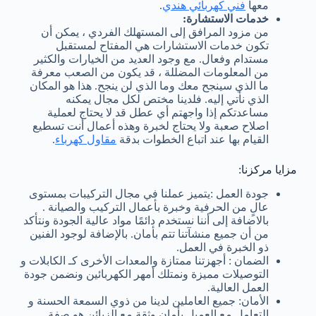
معها
فني كهربائي هندي
.
خدمات الاستشارة:
من مزود المرافق إلى المستهلك الفردي ، يمكن أن
تكون خدمات الاستشارات هي المفتاح لمستقبل
مستدام وفعال. مع وجود العديد من الخيارات والكثير
من المعلومات المضللة ، قد يكون من الصعب معرفة
ما الذي سينجح معك وما الذي لن ينجح. هذا هو المكان
الذي نأتي إليه. فلدينا مختص لكل مجال يمكنه
مساعدتكم إذا واجهتم أي عطل قد لا يحتاج لعملية
اصلاح صعبة ولا يحتاج لخبرة وهذه أعمال أنت تسطيع
القيام بها عند اتباع الخطوات بدقة
مقاول كهرباء
.
مزايا مركزنا:
جودة العمل :يتميز عملنا في مجال التركيبات بمستوى
عالٍ من الحرفية وخبرة بأعمال التركيب والصيانة .
بالاضافة إلى أننا نستخدم دائمًا مواد عالية الجودة ونتأكد
من أن جميع منشآتنا تتم بأمان. بالإضافة لوجود الفنين
ذو الخبرة في العمل.
الضمان : أجهزتنا ممتازة والمعدات الأخرى كـ الكابلات و
التوصيلات مميزة ونمتلك أمهر الكهربائين ونضمن جودة
العمل العالية.
الأمان: جميع العاملين لدينا من ذوي السمعة الحسنة و
التعامل مع العميل بأمان وثقة مع الزبائن هو صفة