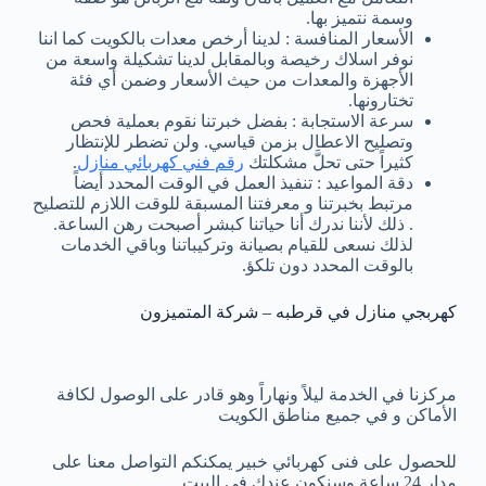
وسمة نتميز بها.
الأسعار المنافسة : لدينا أرخص معدات بالكويت كما اننا
نوفر اسلاك رخيصة وبالمقابل لدينا تشكيلة واسعة من
الأجهزة والمعدات من حيث الأسعار وضمن أي فئة
تختارونها.
سرعة الاستجابة : بفضل خبرتنا نقوم بعملية فحص
وتصليح الاعطال بزمن قياسي. ولن تضطر للإنتظار
كثيراً حتى تحلَّ مشكلتك
رقم فني كهربائي منازل
.
دقة المواعيد : تنفيذ العمل في الوقت المحدد أيضاً
مرتبط بخبرتنا و معرفتنا المسبقة للوقت اللازم للتصليح
. ذلك لأننا ندرك أنا حياتنا كبشر أصبحت رهن الساعة.
لذلك نسعى للقيام بصيانة وتركيباتنا وباقي الخدمات
بالوقت المحدد دون تلكؤ.
كهربجي منازل في قرطبه – شركة المتميزون
مركزنا في الخدمة ليلاً ونهاراً وهو قادر على الوصول لكافة
الأماكن و في جميع مناطق الكويت
للحصول على فنى كهربائي خبير يمكنكم التواصل معنا على
مدار 24 ساعة وسنكون عندك في البيت.