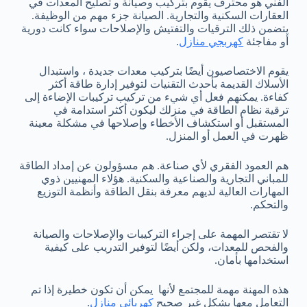
الفني هو محترف يقوم بتركيب وصيانة و تصليح المعدات في
العقارات السكنية والتجارية. الصيانة جزء مهم من الوظيفة.
يتضمن ذلك الترقيات والتفتيش والإصلاحات سواء كانت دورية
أو مفاجئة
كهربجي منازل
.
يقوم الاختصاصيون أيضًا بتركيب معدات جديدة ، واستبدال
الأسلاك القديمة بأحدث التقنيات لتوفير إدارة طاقة أكثر
كفاءة. يمكنهم فعل أي شيء من تركيب تركيبات الإضاءة إلى
ترقية نظام الطاقة في منزلك ليكون أكثر استدامة في
المستقبل أو استكشاف الأخطاء وإصلاحها في مشكلة معينة
ظهرت في العمل أو المنزل.
هم العمود الفقري لأي صناعة. هم مسؤولون عن إمداد الطاقة
للمباني التجارية والصناعية والسكنية. هؤلاء المهنيين ذوي
المهارات العالية لديهم معرفة بنقل الطاقة وأنظمة التوزيع
والتحكم.
لا تقتصر المهمة على إجراء التركيبات والإصلاحات والصيانة
والفحص للمعدات، ولكن أيضًا لتوفير التدريب على كيفية
استخدامها بأمان.
هذه المهنة مهمة للمجتمع لأنها يمكن أن تكون خطيرة إذا تم
التعامل معها بشكل غير صحيح
كهربائي منازل
.