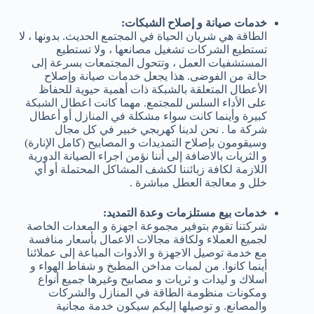
خدمات صيانة و إصلاح الشبكات:
الطاقة هي شريان الحياة في المجتمع الحديث. بدونها ، لا
تستطيع الشركات تشغيل مصانعها ، ولا تستطيع
المستشفيات العمل ، وتتحول المجتمعات بسرعة إلى
حالة من الفوضى. هذا يجعل خدمات صيانة وإصلاح
الأعطال المتعلقة بالشبكة ذات أهمية حيوية للحفاظ
على الأداء السلس للمجتمع. مهما كانت اعطال الشبكة
كبيرة وأينما كانت سواء مشكلة في المنازل أو أعطال
شركة ما . نحن لدينا كهربجي خبير في كل مجال
وسيقومون بإصلاح التمديدات و المصابيح (كامل الإنارة)
و الثريات بالاضافة إلى أننا نؤمن اجراء الصيانة الدورية
اللازمة لكافة زبائننا لكشف المشاكل المحتملة أو أي
خلل و معالجة العطل مباشرة .
خدمات بيع مستلزمات وعدة التمديد:
شركتنا تقوم بتوفير مجموعة اجهزة و المعدات الخاصة
لجميع العملاء ولكافة مجالات الاعمال بأسعار منافسة
مع خدمة توصيل الاجهزة و الأدوات المباعة إلى عملائنا
أينما كانوا. من لمبات مداخن المطبخ و شفاط الهواء و
أسلاك و ليدات و ثريات و مصابيح وغيرها جميع أنواع
ومكونات منظومة الطاقة في المنازل والشركات
والمصانع. و توصيلها إليكم سيكون خدمة مجانية