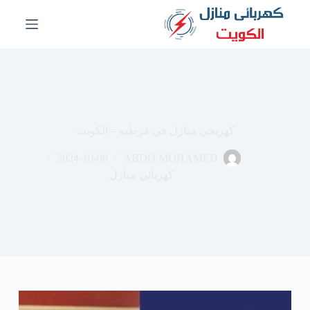
ا
ل
ت
ج
ا
و
ز
إ
ل
كهربجي منازل في قرطبه – الكويت
ى
ا
2024-10-08
ABDO MOHAMED
ل
م
كهربائي منازل
ح
ت
و
ى