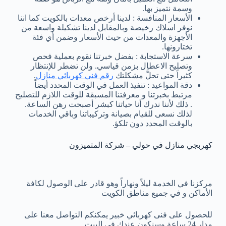
وسمة نتميز بها.
الأسعار المنافسة : لدينا أرخص معدات بالكويت كما اننا
نوفر اسلاك رخيصة وبالمقابل لدينا تشكيلة واسعة من
الأجهزة والمعدات من حيث الأسعار وضمن أي فئة
تختارونها.
سرعة الاستجابة : بفضل خبرتنا نقوم بعملية فحص
وتصليح الاعطال بزمن قياسي. ولن تضطر للإنتظار
كثيراً حتى تحلَّ مشكلتك
رقم فني كهربائي منازل
.
دقة المواعيد : تنفيذ العمل في الوقت المحدد أيضاً
مرتبط بخبرتنا و معرفتنا المسبقة للوقت اللازم للتصليح
. ذلك لأننا ندرك أنا حياتنا كبشر أصبحت رهن الساعة.
لذلك نسعى للقيام بصيانة وتركيباتنا وباقي الخدمات
بالوقت المحدد دون تلكؤ.
كهربجي منازل في حولي – شركة المتميزون
مركزنا في الخدمة ليلاً ونهاراً وهو قادر على الوصول لكافة
الأماكن و في جميع مناطق الكويت
للحصول على فنى كهربائي خبير يمكنكم التواصل معنا على
مدار 24 ساعة وسنكون عندك في البيت.