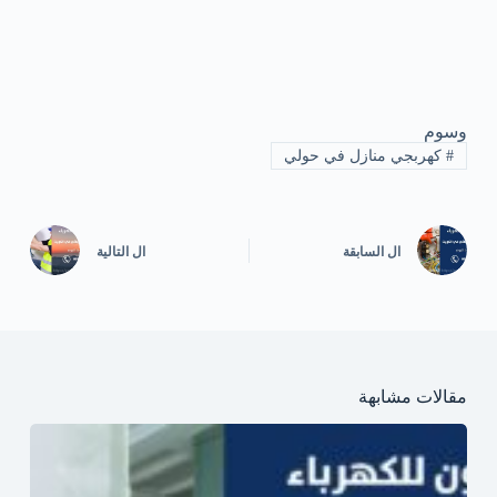
وسوم
#
كهربجي منازل في حولي
ال
السابقة
ال
التالية
مقالات مشابهة