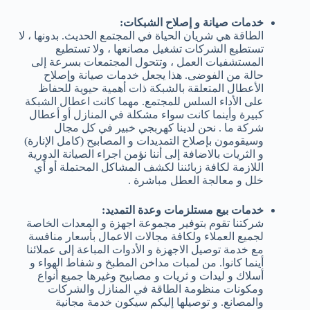
خدمات صيانة و إصلاح الشبكات:
الطاقة هي شريان الحياة في المجتمع الحديث. بدونها ، لا
تستطيع الشركات تشغيل مصانعها ، ولا تستطيع
المستشفيات العمل ، وتتحول المجتمعات بسرعة إلى
حالة من الفوضى. هذا يجعل خدمات صيانة وإصلاح
الأعطال المتعلقة بالشبكة ذات أهمية حيوية للحفاظ
على الأداء السلس للمجتمع. مهما كانت اعطال الشبكة
كبيرة وأينما كانت سواء مشكلة في المنازل أو أعطال
شركة ما . نحن لدينا كهربجي خبير في كل مجال
وسيقومون بإصلاح التمديدات و المصابيح (كامل الإنارة)
و الثريات بالاضافة إلى أننا نؤمن اجراء الصيانة الدورية
اللازمة لكافة زبائننا لكشف المشاكل المحتملة أو أي
خلل و معالجة العطل مباشرة .
خدمات بيع مستلزمات وعدة التمديد:
شركتنا تقوم بتوفير مجموعة اجهزة و المعدات الخاصة
لجميع العملاء ولكافة مجالات الاعمال بأسعار منافسة
مع خدمة توصيل الاجهزة و الأدوات المباعة إلى عملائنا
أينما كانوا. من لمبات مداخن المطبخ و شفاط الهواء و
أسلاك و ليدات و ثريات و مصابيح وغيرها جميع أنواع
ومكونات منظومة الطاقة في المنازل والشركات
والمصانع. و توصيلها إليكم سيكون خدمة مجانية