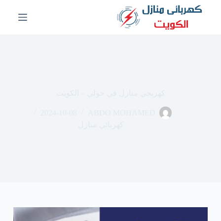
ا
ل
ت
ج
ا
و
ز
إ
ل
كهربجي منازل في حولي – الكويت
ى
ا
2024-10-08
ABDO MOHAMED
ل
م
كهربائي منازل
ح
ت
و
ى