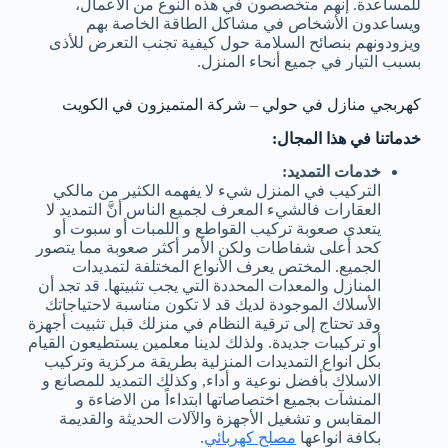
للمساعدة. إنهم متخصصون في هذه النوع من الأعمال،
ويساعدون الأشخاص في مشاكل الطاقة الخاصة بهم
ويزودونهم بنصائح السلامة حول كيفية تجنب التعرض للأذى
بسبب التيار في جميع أنحاء المنزل.
كهربجي منازل في حولي – شركة المتميزون في الكويت
خدماتنا في هذا المجال:
خدمات التمديد:
التركيب في المنزل شيء لا يفهمه الكثير من مالكي
العقارات فالشيء المعرف لجميع الناس أنَّ التمديد لا
يتعدى صعوبة تركيب القواطع و اللمبات أو سبوت أو
كحد أعلى شفاطات ولكن الأمر أكثر صعوبة مما يتصور
الجميع. المختص يعرف الأنواع المختلفة لتمديدات
المنازل والمعدات المحددة التي يجب تثبيتها. قد تجد أن
الأسلاك الموجودة لديك قد لا تكون مناسبة لاحتياجاتك
وقد تحتاج إلى ترقية النظام في منزلك قبل تثبيت أجهزة
أو تركيبات جديدة. ولذلك لدينا معلمين يستطيعون القيام
بكل انواع التمديدات المنزلية بطريقة مركزية وتركيب
الاسلاك بأفضل نوعية و أداء, وكذلك التمديد للمصانع و
المنشآت بجميع اختصاصاتها ابتداءاً من الاضاءة و
المقابس و تشغيل الأجهزة والآلات الحديثة والقديمة
بكافة انواعها
مصلح كهربائي
.