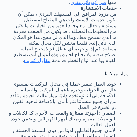
معها
فني كهربائي هندي
.
خدمات الاستشارة:
من مزود المرافق إلى المستهلك الفردي ، يمكن أن
تكون خدمات الاستشارات هي المفتاح لمستقبل
مستدام وفعال. مع وجود العديد من الخيارات والكثير
من المعلومات المضللة ، قد يكون من الصعب معرفة
ما الذي سينجح معك وما الذي لن ينجح. هذا هو المكان
الذي نأتي إليه. فلدينا مختص لكل مجال يمكنه
مساعدتكم إذا واجهتم أي عطل قد لا يحتاج لعملية
اصلاح صعبة ولا يحتاج لخبرة وهذه أعمال أنت تسطيع
القيام بها عند اتباع الخطوات بدقة
مقاول كهرباء
.
مزايا مركزنا:
جودة العمل :يتميز عملنا في مجال التركيبات بمستوى
عالٍ من الحرفية وخبرة بأعمال التركيب والصيانة .
بالاضافة إلى أننا نستخدم دائمًا مواد عالية الجودة ونتأكد
من أن جميع منشآتنا تتم بأمان. بالإضافة لوجود الفنين
ذو الخبرة في العمل.
الضمان : أجهزتنا ممتازة والمعدات الأخرى كـ الكابلات و
التوصيلات مميزة ونمتلك أمهر الكهربائين ونضمن جودة
العمل العالية.
الأمان: جميع العاملين لدينا من ذوي السمعة الحسنة و
التعامل مع العميل بأمان وثقة مع الزبائن هو صفة