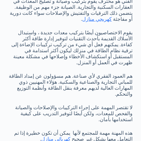
الفني هو محترف يقوم بتركيب وصيانة و تصليح المعدات في
العقارات السكنية والتجارية. الصيانة جزء مهم من الوظيفة.
يتضمن ذلك الترقيات والتفتيش والإصلاحات سواء كانت دورية
أو مفاجئة
كهربجي منازل
.
يقوم الاختصاصيون أيضًا بتركيب معدات جديدة ، واستبدال
الأسلاك القديمة بأحدث التقنيات لتوفير إدارة طاقة أكثر
كفاءة. يمكنهم فعل أي شيء من تركيب تركيبات الإضاءة إلى
ترقية نظام الطاقة في منزلك ليكون أكثر استدامة في
المستقبل أو استكشاف الأخطاء وإصلاحها في مشكلة معينة
ظهرت في العمل أو المنزل.
هم العمود الفقري لأي صناعة. هم مسؤولون عن إمداد الطاقة
للمباني التجارية والصناعية والسكنية. هؤلاء المهنيين ذوي
المهارات العالية لديهم معرفة بنقل الطاقة وأنظمة التوزيع
والتحكم.
لا تقتصر المهمة على إجراء التركيبات والإصلاحات والصيانة
والفحص للمعدات، ولكن أيضًا لتوفير التدريب على كيفية
استخدامها بأمان.
هذه المهنة مهمة للمجتمع لأنها يمكن أن تكون خطيرة إذا تم
التعامل معها بشكل غير صحيح
كهربائي منازل
.