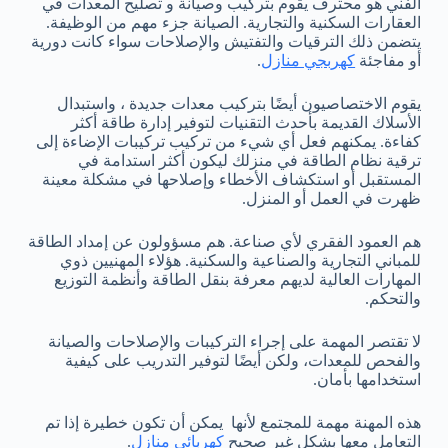
الفني هو محترف يقوم بتركيب وصيانة و تصليح المعدات في
العقارات السكنية والتجارية. الصيانة جزء مهم من الوظيفة.
يتضمن ذلك الترقيات والتفتيش والإصلاحات سواء كانت دورية
أو مفاجئة
كهربجي منازل
.
يقوم الاختصاصيون أيضًا بتركيب معدات جديدة ، واستبدال
الأسلاك القديمة بأحدث التقنيات لتوفير إدارة طاقة أكثر
كفاءة. يمكنهم فعل أي شيء من تركيب تركيبات الإضاءة إلى
ترقية نظام الطاقة في منزلك ليكون أكثر استدامة في
المستقبل أو استكشاف الأخطاء وإصلاحها في مشكلة معينة
ظهرت في العمل أو المنزل.
هم العمود الفقري لأي صناعة. هم مسؤولون عن إمداد الطاقة
للمباني التجارية والصناعية والسكنية. هؤلاء المهنيين ذوي
المهارات العالية لديهم معرفة بنقل الطاقة وأنظمة التوزيع
والتحكم.
لا تقتصر المهمة على إجراء التركيبات والإصلاحات والصيانة
والفحص للمعدات، ولكن أيضًا لتوفير التدريب على كيفية
استخدامها بأمان.
هذه المهنة مهمة للمجتمع لأنها يمكن أن تكون خطيرة إذا تم
التعامل معها بشكل غير صحيح
كهربائي منازل
.