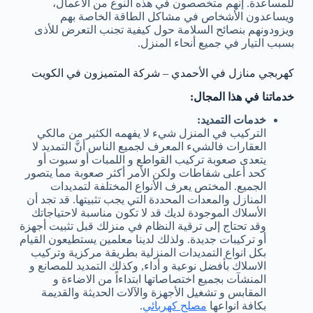
للمساعدة. إنهم متخصصون في هذه النوع من الأعمال،
ويساعدون الأشخاص في مشاكل الطاقة الخاصة بهم
ويزودونهم بنصائح السلامة حول كيفية تجنب التعرض للأذى
بسبب التيار في جميع أنحاء المنزل.
كهربجي منازل في الأحمدي – شركة المتميزون في الكويت
خدماتنا في هذا المجال:
خدمات التمديد:
التركيب في المنزل شيء لا يفهمه الكثير من مالكي
العقارات فالشيء المعرف لجميع الناس أنَّ التمديد لا
يتعدى صعوبة تركيب القواطع و اللمبات أو سبوت أو
كحد أعلى شفاطات ولكن الأمر أكثر صعوبة مما يتصور
الجميع. المختص يعرف الأنواع المختلفة لتمديدات
المنازل والمعدات المحددة التي يجب تثبيتها. قد تجد أن
الأسلاك الموجودة لديك قد لا تكون مناسبة لاحتياجاتك
وقد تحتاج إلى ترقية النظام في منزلك قبل تثبيت أجهزة
أو تركيبات جديدة. ولذلك لدينا معلمين يستطيعون القيام
بكل انواع التمديدات المنزلية بطريقة مركزية وتركيب
الاسلاك بأفضل نوعية و أداء, وكذلك التمديد للمصانع و
المنشآت بجميع اختصاصاتها ابتداءاً من الاضاءة و
المقابس و تشغيل الأجهزة والآلات الحديثة والقديمة
بكافة انواعها
مصلح كهربائي
.