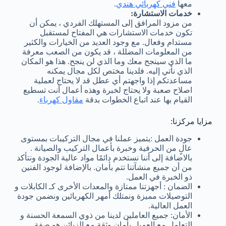
معها
فني كهربائي هندي
.
خدمات الاستشارة:
من مزود المرافق إلى المستهلك الفردي ، يمكن أن
تكون خدمات الاستشارات هي المفتاح لمستقبل
مستدام وفعال. مع وجود العديد من الخيارات والكثير
من المعلومات المضللة ، قد يكون من الصعب معرفة
ما الذي سينجح معك وما الذي لن ينجح. هذا هو المكان
الذي نأتي إليه. فلدينا مختص لكل مجال يمكنه
مساعدتكم إذا واجهتم أي عطل قد لا يحتاج لعملية
اصلاح صعبة ولا يحتاج لخبرة وهذه أعمال أنت تسطيع
القيام بها عند اتباع الخطوات بدقة
مقاول كهرباء
.
مزايا مركزنا:
جودة العمل :يتميز عملنا في مجال التركيبات بمستوى
عالٍ من الحرفية وخبرة بأعمال التركيب والصيانة .
بالاضافة إلى أننا نستخدم دائمًا مواد عالية الجودة ونتأكد
من أن جميع منشآتنا تتم بأمان. بالإضافة لوجود الفنين
ذو الخبرة في العمل.
الضمان : أجهزتنا ممتازة والمعدات الأخرى كـ الكابلات و
التوصيلات مميزة ونمتلك أمهر الكهربائين ونضمن جودة
العمل العالية.
الأمان: جميع العاملين لدينا من ذوي السمعة الحسنة و
التعامل مع العميل بأمان وثقة مع الزبائن هو صفة