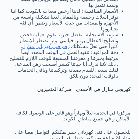
وسمة نتميز بها.
الأسعار المنافسة : لدينا أرخص معدات بالكويت كما اننا
نوفر اسلاك رخيصة وبالمقابل لدينا تشكيلة واسعة من
الأجهزة والمعدات من حيث الأسعار وضمن أي فئة
تختارونها.
سرعة الاستجابة : بفضل خبرتنا نقوم بعملية فحص
وتصليح الاعطال بزمن قياسي. ولن تضطر للإنتظار
كثيراً حتى تحلَّ مشكلتك
رقم فني كهربائي منازل
.
دقة المواعيد : تنفيذ العمل في الوقت المحدد أيضاً
مرتبط بخبرتنا و معرفتنا المسبقة للوقت اللازم للتصليح
. ذلك لأننا ندرك أنا حياتنا كبشر أصبحت رهن الساعة.
لذلك نسعى للقيام بصيانة وتركيباتنا وباقي الخدمات
بالوقت المحدد دون تلكؤ.
كهربجي منازل في الأحمدي – شركة المتميزون
مركزنا في الخدمة ليلاً ونهاراً وهو قادر على الوصول لكافة
الأماكن و في جميع مناطق الكويت
للحصول على فنى كهربائي خبير يمكنكم التواصل معنا على
مدار 24 ساعة وسنكون عندك في البيت.