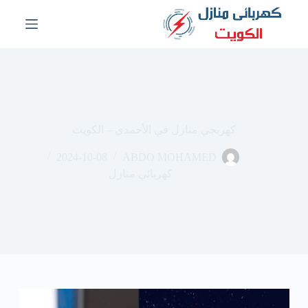
ا
ل
ت
ج
ا
و
ز
إ
ل
كهربجي منازل في الأحمدي – الكويت
ى
ا
2024-10-08
ABDO MOHAMED
ل
م
كهربائي منازل
ح
ت
و
ى