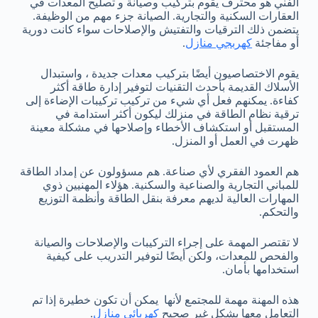
الفني هو محترف يقوم بتركيب وصيانة و تصليح المعدات في
العقارات السكنية والتجارية. الصيانة جزء مهم من الوظيفة.
يتضمن ذلك الترقيات والتفتيش والإصلاحات سواء كانت دورية
أو مفاجئة
كهربجي منازل
.
يقوم الاختصاصيون أيضًا بتركيب معدات جديدة ، واستبدال
الأسلاك القديمة بأحدث التقنيات لتوفير إدارة طاقة أكثر
كفاءة. يمكنهم فعل أي شيء من تركيب تركيبات الإضاءة إلى
ترقية نظام الطاقة في منزلك ليكون أكثر استدامة في
المستقبل أو استكشاف الأخطاء وإصلاحها في مشكلة معينة
ظهرت في العمل أو المنزل.
هم العمود الفقري لأي صناعة. هم مسؤولون عن إمداد الطاقة
للمباني التجارية والصناعية والسكنية. هؤلاء المهنيين ذوي
المهارات العالية لديهم معرفة بنقل الطاقة وأنظمة التوزيع
والتحكم.
لا تقتصر المهمة على إجراء التركيبات والإصلاحات والصيانة
والفحص للمعدات، ولكن أيضًا لتوفير التدريب على كيفية
استخدامها بأمان.
هذه المهنة مهمة للمجتمع لأنها يمكن أن تكون خطيرة إذا تم
التعامل معها بشكل غير صحيح
كهربائي منازل
.