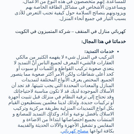
للمساعدة. إنهم متخصصون في هذه النوع من الأعمال،
ويساعدون الأشخاص في مشاكل الطاقة الخاصة بهم
ويزودونهم بنصائح السلامة حول كيفية تجنب التعرض للأذى
بسبب التيار في جميع أنحاء المنزل.
كهربائي منازل في المنقف – شركة المتميزون في الكويت
خدماتنا في هذا المجال:
خدمات التمديد:
التركيب في المنزل شيء لا يفهمه الكثير من مالكي
العقارات فالشيء المعرف لجميع الناس أنَّ التمديد لا
يتعدى صعوبة تركيب القواطع و اللمبات أو سبوت أو
كحد أعلى شفاطات ولكن الأمر أكثر صعوبة مما يتصور
الجميع. المختص يعرف الأنواع المختلفة لتمديدات
المنازل والمعدات المحددة التي يجب تثبيتها. قد تجد أن
الأسلاك الموجودة لديك قد لا تكون مناسبة لاحتياجاتك
وقد تحتاج إلى ترقية النظام في منزلك قبل تثبيت أجهزة
أو تركيبات جديدة. ولذلك لدينا معلمين يستطيعون القيام
بكل انواع التمديدات المنزلية بطريقة مركزية وتركيب
الاسلاك بأفضل نوعية و أداء, وكذلك التمديد للمصانع و
المنشآت بجميع اختصاصاتها ابتداءاً من الاضاءة و
المقابس و تشغيل الأجهزة والآلات الحديثة والقديمة
بكافة انواعها
مصلح كهربائي
.