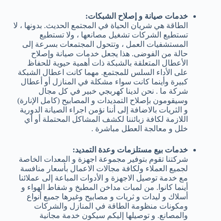
خدمات صيانة و إصلاح الشبكات:
الطاقة هي شريان الحياة في المجتمع الحديث. بدونها ، لا
تستطيع الشركات تشغيل مصانعها ، ولا تستطيع
المستشفيات العمل ، وتتحول المجتمعات بسرعة إلى
حالة من الفوضى. هذا يجعل خدمات صيانة وإصلاح
الأعطال المتعلقة بالشبكة ذات أهمية حيوية للحفاظ
على الأداء السلس للمجتمع. مهما كانت اعطال الشبكة
كبيرة وأينما كانت سواء مشكلة في المنازل أو أعطال
شركة ما . نحن لدينا كهربجي خبير في كل مجال
وسيقومون بإصلاح التمديدات و المصابيح (كامل الإنارة)
و الثريات بالاضافة إلى أننا نؤمن اجراء الصيانة الدورية
اللازمة لكافة زبائننا لكشف المشاكل المحتملة أو أي
خلل و معالجة العطل مباشرة .
خدمات بيع مستلزمات وعدة التمديد:
شركتنا تقوم بتوفير مجموعة اجهزة و المعدات الخاصة
لجميع العملاء ولكافة مجالات الاعمال بأسعار منافسة
مع خدمة توصيل الاجهزة و الأدوات المباعة إلى عملائنا
أينما كانوا. من لمبات مداخن المطبخ و شفاط الهواء و
أسلاك و ليدات و ثريات و مصابيح وغيرها جميع أنواع
ومكونات منظومة الطاقة في المنازل والشركات
والمصانع. و توصيلها إليكم سيكون خدمة مجانية