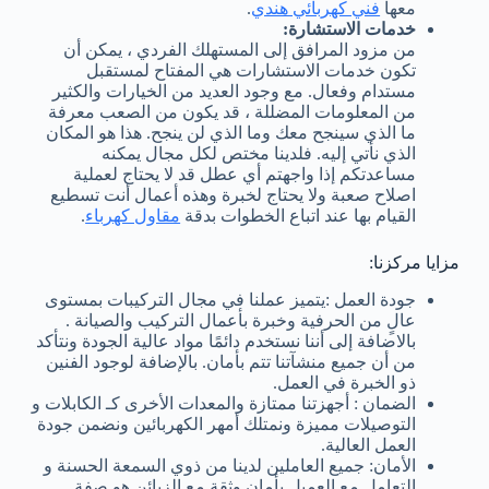
معها
فني كهربائي هندي
.
خدمات الاستشارة:
من مزود المرافق إلى المستهلك الفردي ، يمكن أن
تكون خدمات الاستشارات هي المفتاح لمستقبل
مستدام وفعال. مع وجود العديد من الخيارات والكثير
من المعلومات المضللة ، قد يكون من الصعب معرفة
ما الذي سينجح معك وما الذي لن ينجح. هذا هو المكان
الذي نأتي إليه. فلدينا مختص لكل مجال يمكنه
مساعدتكم إذا واجهتم أي عطل قد لا يحتاج لعملية
اصلاح صعبة ولا يحتاج لخبرة وهذه أعمال أنت تسطيع
القيام بها عند اتباع الخطوات بدقة
مقاول كهرباء
.
مزايا مركزنا:
جودة العمل :يتميز عملنا في مجال التركيبات بمستوى
عالٍ من الحرفية وخبرة بأعمال التركيب والصيانة .
بالاضافة إلى أننا نستخدم دائمًا مواد عالية الجودة ونتأكد
من أن جميع منشآتنا تتم بأمان. بالإضافة لوجود الفنين
ذو الخبرة في العمل.
الضمان : أجهزتنا ممتازة والمعدات الأخرى كـ الكابلات و
التوصيلات مميزة ونمتلك أمهر الكهربائين ونضمن جودة
العمل العالية.
الأمان: جميع العاملين لدينا من ذوي السمعة الحسنة و
التعامل مع العميل بأمان وثقة مع الزبائن هو صفة