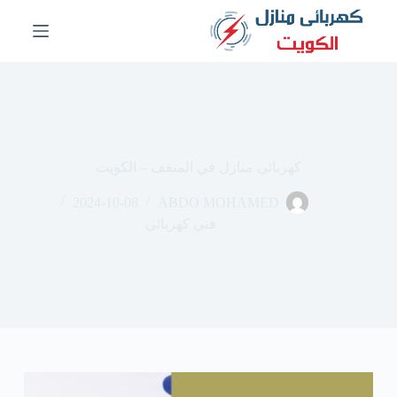
ا
ل
ت
ج
ا
و
ز
إ
ل
كهربائي منازل في المنقف – الكويت
ى
ا
2024-10-08
ABDO MOHAMED
ل
م
فني كهربائي
ح
ت
و
ى