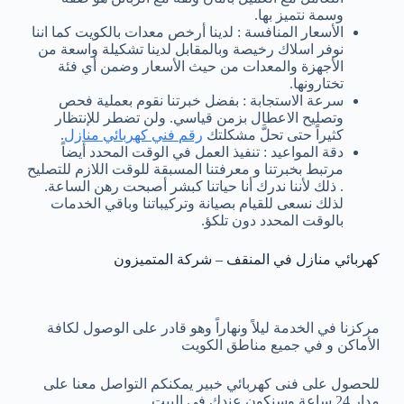
وسمة نتميز بها.
الأسعار المنافسة : لدينا أرخص معدات بالكويت كما اننا
نوفر اسلاك رخيصة وبالمقابل لدينا تشكيلة واسعة من
الأجهزة والمعدات من حيث الأسعار وضمن أي فئة
تختارونها.
سرعة الاستجابة : بفضل خبرتنا نقوم بعملية فحص
وتصليح الاعطال بزمن قياسي. ولن تضطر للإنتظار
كثيراً حتى تحلَّ مشكلتك
رقم فني كهربائي منازل
.
دقة المواعيد : تنفيذ العمل في الوقت المحدد أيضاً
مرتبط بخبرتنا و معرفتنا المسبقة للوقت اللازم للتصليح
. ذلك لأننا ندرك أنا حياتنا كبشر أصبحت رهن الساعة.
لذلك نسعى للقيام بصيانة وتركيباتنا وباقي الخدمات
بالوقت المحدد دون تلكؤ.
كهربائي منازل في المنقف – شركة المتميزون
مركزنا في الخدمة ليلاً ونهاراً وهو قادر على الوصول لكافة
الأماكن و في جميع مناطق الكويت
للحصول على فنى كهربائي خبير يمكنكم التواصل معنا على
مدار 24 ساعة وسنكون عندك في البيت.