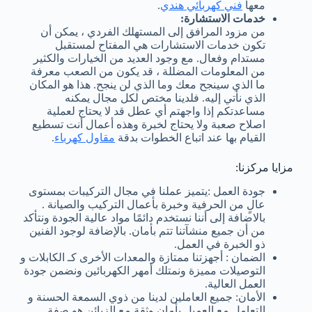
معها
فني كهربائي هندي
.
خدمات الاستشارة:
من مزود المرافق إلى المستهلك الفردي ، يمكن أن
تكون خدمات الاستشارات هي المفتاح لمستقبل
مستدام وفعال. مع وجود العديد من الخيارات والكثير
من المعلومات المضللة ، قد يكون من الصعب معرفة
ما الذي سينجح معك وما الذي لن ينجح. هذا هو المكان
الذي نأتي إليه. فلدينا مختص لكل مجال يمكنه
مساعدتكم إذا واجهتم أي عطل قد لا يحتاج لعملية
اصلاح صعبة ولا يحتاج لخبرة وهذه أعمال أنت تسطيع
القيام بها عند اتباع الخطوات بدقة
مقاول كهرباء
.
مزايا مركزنا:
جودة العمل :يتميز عملنا في مجال التركيبات بمستوى
عالٍ من الحرفية وخبرة بأعمال التركيب والصيانة .
بالاضافة إلى أننا نستخدم دائمًا مواد عالية الجودة ونتأكد
من أن جميع منشآتنا تتم بأمان. بالإضافة لوجود الفنين
ذو الخبرة في العمل.
الضمان : أجهزتنا ممتازة والمعدات الأخرى كـ الكابلات و
التوصيلات مميزة ونمتلك أمهر الكهربائين ونضمن جودة
العمل العالية.
الأمان: جميع العاملين لدينا من ذوي السمعة الحسنة و
التعامل مع العميل بأمان وثقة مع الزبائن هو صفة