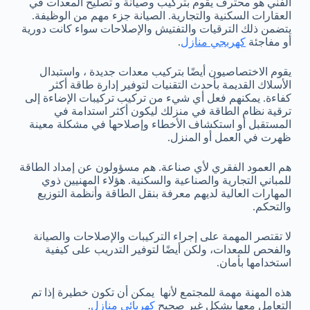
الفني هو محترف يقوم بتركيب وصيانة و تصليح المعدات في
العقارات السكنية والتجارية. الصيانة جزء مهم من الوظيفة.
يتضمن ذلك الترقيات والتفتيش والإصلاحات سواء كانت دورية
أو مفاجئة
كهربجي منازل
.
يقوم الاختصاصيون أيضًا بتركيب معدات جديدة ، واستبدال
الأسلاك القديمة بأحدث التقنيات لتوفير إدارة طاقة أكثر
كفاءة. يمكنهم فعل أي شيء من تركيب تركيبات الإضاءة إلى
ترقية نظام الطاقة في منزلك ليكون أكثر استدامة في
المستقبل أو استكشاف الأخطاء وإصلاحها في مشكلة معينة
ظهرت في العمل أو المنزل.
هم العمود الفقري لأي صناعة. هم مسؤولون عن إمداد الطاقة
للمباني التجارية والصناعية والسكنية. هؤلاء المهنيين ذوي
المهارات العالية لديهم معرفة بنقل الطاقة وأنظمة التوزيع
والتحكم.
لا تقتصر المهمة على إجراء التركيبات والإصلاحات والصيانة
والفحص للمعدات، ولكن أيضًا لتوفير التدريب على كيفية
استخدامها بأمان.
هذه المهنة مهمة للمجتمع لأنها يمكن أن تكون خطيرة إذا تم
التعامل معها بشكل غير صحيح
كهربائي منازل
.