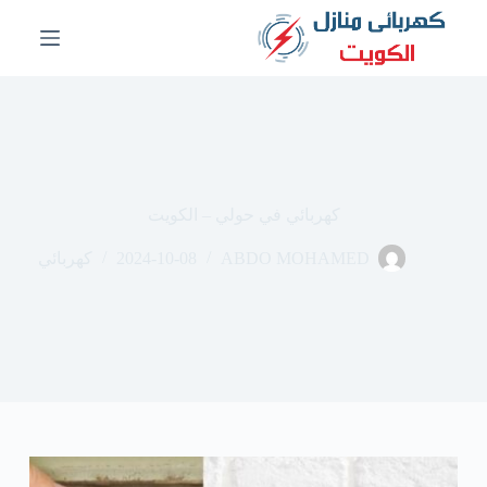
ا
ل
ت
ج
ا
و
ز
إ
ل
ى
كهربائي في حولي – الكويت
ا
ل
ABDO MOHAMED
2024-10-08
كهربائي
م
ح
ت
و
ى