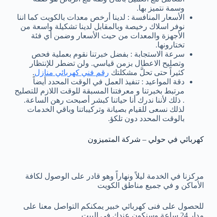
وسمة نتميز بها.
الأسعار المنافسة : لدينا أرخص معدات بالكويت كما اننا
نوفر اسلاك رخيصة وبالمقابل لدينا تشكيلة واسعة من
الأجهزة والمعدات من حيث الأسعار وضمن أي فئة
تختارونها.
سرعة الاستجابة : بفضل خبرتنا نقوم بعملية فحص
وتصليح الاعطال بزمن قياسي. ولن تضطر للإنتظار
كثيراً حتى تحلَّ مشكلتك
رقم فني كهربائي منازل
.
دقة المواعيد : تنفيذ العمل في الوقت المحدد أيضاً
مرتبط بخبرتنا و معرفتنا المسبقة للوقت اللازم للتصليح
. ذلك لأننا ندرك أنا حياتنا كبشر أصبحت رهن الساعة.
لذلك نسعى للقيام بصيانة وتركيباتنا وباقي الخدمات
بالوقت المحدد دون تلكؤ.
كهربائي في حولي – شركة المتميزون
مركزنا في الخدمة ليلاً ونهاراً وهو قادر على الوصول لكافة
الأماكن و في جميع مناطق الكويت
للحصول على فنى كهربائي خبير يمكنكم التواصل معنا على
مدار 24 ساعة وسنكون عندك في البيت.