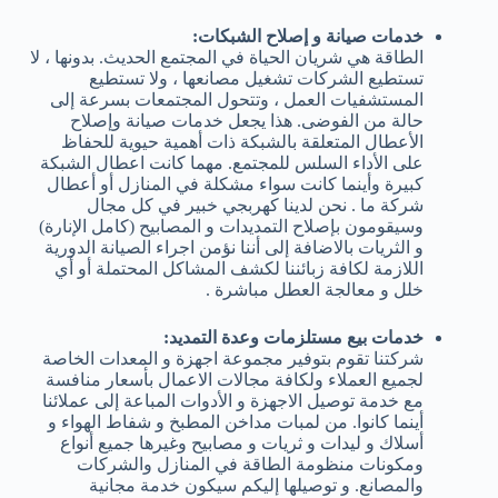
خدمات صيانة و إصلاح الشبكات:
الطاقة هي شريان الحياة في المجتمع الحديث. بدونها ، لا
تستطيع الشركات تشغيل مصانعها ، ولا تستطيع
المستشفيات العمل ، وتتحول المجتمعات بسرعة إلى
حالة من الفوضى. هذا يجعل خدمات صيانة وإصلاح
الأعطال المتعلقة بالشبكة ذات أهمية حيوية للحفاظ
على الأداء السلس للمجتمع. مهما كانت اعطال الشبكة
كبيرة وأينما كانت سواء مشكلة في المنازل أو أعطال
شركة ما . نحن لدينا كهربجي خبير في كل مجال
وسيقومون بإصلاح التمديدات و المصابيح (كامل الإنارة)
و الثريات بالاضافة إلى أننا نؤمن اجراء الصيانة الدورية
اللازمة لكافة زبائننا لكشف المشاكل المحتملة أو أي
خلل و معالجة العطل مباشرة .
خدمات بيع مستلزمات وعدة التمديد:
شركتنا تقوم بتوفير مجموعة اجهزة و المعدات الخاصة
لجميع العملاء ولكافة مجالات الاعمال بأسعار منافسة
مع خدمة توصيل الاجهزة و الأدوات المباعة إلى عملائنا
أينما كانوا. من لمبات مداخن المطبخ و شفاط الهواء و
أسلاك و ليدات و ثريات و مصابيح وغيرها جميع أنواع
ومكونات منظومة الطاقة في المنازل والشركات
والمصانع. و توصيلها إليكم سيكون خدمة مجانية