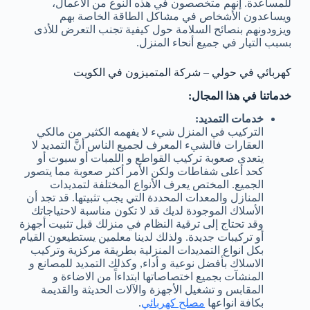
للمساعدة. إنهم متخصصون في هذه النوع من الأعمال،
ويساعدون الأشخاص في مشاكل الطاقة الخاصة بهم
ويزودونهم بنصائح السلامة حول كيفية تجنب التعرض للأذى
بسبب التيار في جميع أنحاء المنزل.
كهربائي في حولي – شركة المتميزون في الكويت
خدماتنا في هذا المجال:
خدمات التمديد:
التركيب في المنزل شيء لا يفهمه الكثير من مالكي
العقارات فالشيء المعرف لجميع الناس أنَّ التمديد لا
يتعدى صعوبة تركيب القواطع و اللمبات أو سبوت أو
كحد أعلى شفاطات ولكن الأمر أكثر صعوبة مما يتصور
الجميع. المختص يعرف الأنواع المختلفة لتمديدات
المنازل والمعدات المحددة التي يجب تثبيتها. قد تجد أن
الأسلاك الموجودة لديك قد لا تكون مناسبة لاحتياجاتك
وقد تحتاج إلى ترقية النظام في منزلك قبل تثبيت أجهزة
أو تركيبات جديدة. ولذلك لدينا معلمين يستطيعون القيام
بكل انواع التمديدات المنزلية بطريقة مركزية وتركيب
الاسلاك بأفضل نوعية و أداء, وكذلك التمديد للمصانع و
المنشآت بجميع اختصاصاتها ابتداءاً من الاضاءة و
المقابس و تشغيل الأجهزة والآلات الحديثة والقديمة
بكافة انواعها
مصلح كهربائي
.