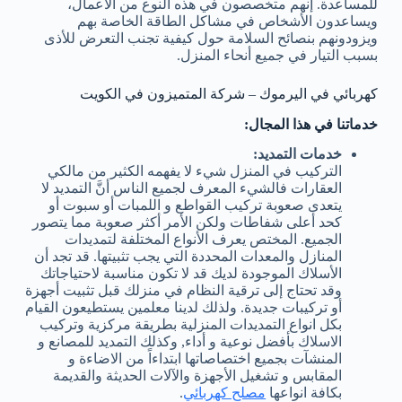
للمساعدة. إنهم متخصصون في هذه النوع من الأعمال،
ويساعدون الأشخاص في مشاكل الطاقة الخاصة بهم
ويزودونهم بنصائح السلامة حول كيفية تجنب التعرض للأذى
بسبب التيار في جميع أنحاء المنزل.
كهربائي في اليرموك – شركة المتميزون في الكويت
خدماتنا في هذا المجال:
خدمات التمديد:
التركيب في المنزل شيء لا يفهمه الكثير من مالكي
العقارات فالشيء المعرف لجميع الناس أنَّ التمديد لا
يتعدى صعوبة تركيب القواطع و اللمبات أو سبوت أو
كحد أعلى شفاطات ولكن الأمر أكثر صعوبة مما يتصور
الجميع. المختص يعرف الأنواع المختلفة لتمديدات
المنازل والمعدات المحددة التي يجب تثبيتها. قد تجد أن
الأسلاك الموجودة لديك قد لا تكون مناسبة لاحتياجاتك
وقد تحتاج إلى ترقية النظام في منزلك قبل تثبيت أجهزة
أو تركيبات جديدة. ولذلك لدينا معلمين يستطيعون القيام
بكل انواع التمديدات المنزلية بطريقة مركزية وتركيب
الاسلاك بأفضل نوعية و أداء, وكذلك التمديد للمصانع و
المنشآت بجميع اختصاصاتها ابتداءاً من الاضاءة و
المقابس و تشغيل الأجهزة والآلات الحديثة والقديمة
بكافة انواعها
مصلح كهربائي
.