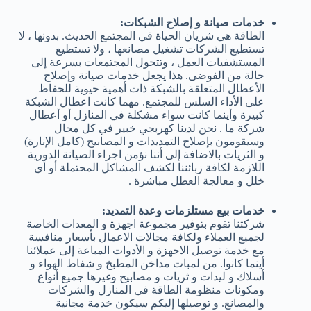
خدمات صيانة و إصلاح الشبكات:
الطاقة هي شريان الحياة في المجتمع الحديث. بدونها ، لا
تستطيع الشركات تشغيل مصانعها ، ولا تستطيع
المستشفيات العمل ، وتتحول المجتمعات بسرعة إلى
حالة من الفوضى. هذا يجعل خدمات صيانة وإصلاح
الأعطال المتعلقة بالشبكة ذات أهمية حيوية للحفاظ
على الأداء السلس للمجتمع. مهما كانت اعطال الشبكة
كبيرة وأينما كانت سواء مشكلة في المنازل أو أعطال
شركة ما . نحن لدينا كهربجي خبير في كل مجال
وسيقومون بإصلاح التمديدات و المصابيح (كامل الإنارة)
و الثريات بالاضافة إلى أننا نؤمن اجراء الصيانة الدورية
اللازمة لكافة زبائننا لكشف المشاكل المحتملة أو أي
خلل و معالجة العطل مباشرة .
خدمات بيع مستلزمات وعدة التمديد:
شركتنا تقوم بتوفير مجموعة اجهزة و المعدات الخاصة
لجميع العملاء ولكافة مجالات الاعمال بأسعار منافسة
مع خدمة توصيل الاجهزة و الأدوات المباعة إلى عملائنا
أينما كانوا. من لمبات مداخن المطبخ و شفاط الهواء و
أسلاك و ليدات و ثريات و مصابيح وغيرها جميع أنواع
ومكونات منظومة الطاقة في المنازل والشركات
والمصانع. و توصيلها إليكم سيكون خدمة مجانية