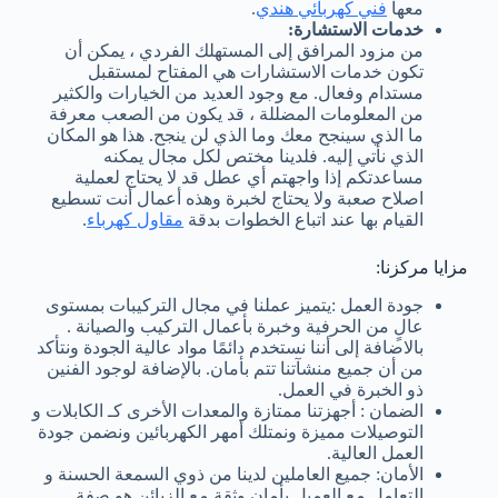
معها
فني كهربائي هندي
.
خدمات الاستشارة:
من مزود المرافق إلى المستهلك الفردي ، يمكن أن
تكون خدمات الاستشارات هي المفتاح لمستقبل
مستدام وفعال. مع وجود العديد من الخيارات والكثير
من المعلومات المضللة ، قد يكون من الصعب معرفة
ما الذي سينجح معك وما الذي لن ينجح. هذا هو المكان
الذي نأتي إليه. فلدينا مختص لكل مجال يمكنه
مساعدتكم إذا واجهتم أي عطل قد لا يحتاج لعملية
اصلاح صعبة ولا يحتاج لخبرة وهذه أعمال أنت تسطيع
القيام بها عند اتباع الخطوات بدقة
مقاول كهرباء
.
مزايا مركزنا:
جودة العمل :يتميز عملنا في مجال التركيبات بمستوى
عالٍ من الحرفية وخبرة بأعمال التركيب والصيانة .
بالاضافة إلى أننا نستخدم دائمًا مواد عالية الجودة ونتأكد
من أن جميع منشآتنا تتم بأمان. بالإضافة لوجود الفنين
ذو الخبرة في العمل.
الضمان : أجهزتنا ممتازة والمعدات الأخرى كـ الكابلات و
التوصيلات مميزة ونمتلك أمهر الكهربائين ونضمن جودة
العمل العالية.
الأمان: جميع العاملين لدينا من ذوي السمعة الحسنة و
التعامل مع العميل بأمان وثقة مع الزبائن هو صفة