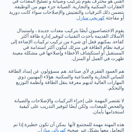
الفني هو محترف يقوم بتركيب وصيانة و تصليح المعدات في
العقارات السكنية والتجارية. الصيانة جزء مهم من الوظيفة.
يتضمن ذلك الترقيات والتفتيش والإصلاحات سواء كانت دورية
أو مفاجئة
كهربجي منازل
.
يقوم الاختصاصيون أيضًا بتركيب معدات جديدة ، واستبدال
الأسلاك القديمة بأحدث التقنيات لتوفير إدارة طاقة أكثر
كفاءة. يمكنهم فعل أي شيء من تركيب تركيبات الإضاءة إلى
ترقية نظام الطاقة في منزلك ليكون أكثر استدامة في
المستقبل أو استكشاف الأخطاء وإصلاحها في مشكلة معينة
ظهرت في العمل أو المنزل.
هم العمود الفقري لأي صناعة. هم مسؤولون عن إمداد الطاقة
للمباني التجارية والصناعية والسكنية. هؤلاء المهنيين ذوي
المهارات العالية لديهم معرفة بنقل الطاقة وأنظمة التوزيع
والتحكم.
لا تقتصر المهمة على إجراء التركيبات والإصلاحات والصيانة
والفحص للمعدات، ولكن أيضًا لتوفير التدريب على كيفية
استخدامها بأمان.
هذه المهنة مهمة للمجتمع لأنها يمكن أن تكون خطيرة إذا تم
التعامل معها بشكل غير صحيح
كهربائي منازل
.