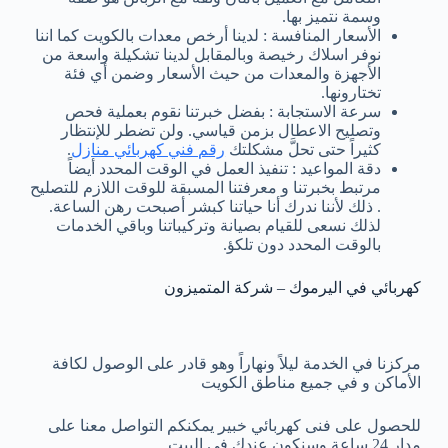
وسمة نتميز بها.
الأسعار المنافسة : لدينا أرخص معدات بالكويت كما اننا
نوفر اسلاك رخيصة وبالمقابل لدينا تشكيلة واسعة من
الأجهزة والمعدات من حيث الأسعار وضمن أي فئة
تختارونها.
سرعة الاستجابة : بفضل خبرتنا نقوم بعملية فحص
وتصليح الاعطال بزمن قياسي. ولن تضطر للإنتظار
كثيراً حتى تحلَّ مشكلتك
رقم فني كهربائي منازل
.
دقة المواعيد : تنفيذ العمل في الوقت المحدد أيضاً
مرتبط بخبرتنا و معرفتنا المسبقة للوقت اللازم للتصليح
. ذلك لأننا ندرك أنا حياتنا كبشر أصبحت رهن الساعة.
لذلك نسعى للقيام بصيانة وتركيباتنا وباقي الخدمات
بالوقت المحدد دون تلكؤ.
كهربائي في اليرموك – شركة المتميزون
مركزنا في الخدمة ليلاً ونهاراً وهو قادر على الوصول لكافة
الأماكن و في جميع مناطق الكويت
للحصول على فنى كهربائي خبير يمكنكم التواصل معنا على
مدار 24 ساعة وسنكون عندك في البيت.