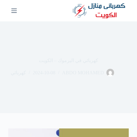
ا
ل
ت
ج
ا
و
ز
إ
ل
ى
كهربائي في اليرموك – الكويت
ا
ل
ABDO MOHAMED
2024-10-08
كهربائي
م
ح
ت
و
ى