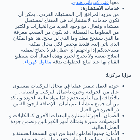
معها
فني كهربائي هندي
.
خدمات الاستشارة:
من مزود المرافق إلى المستهلك الفردي ، يمكن أن
تكون خدمات الاستشارات هي المفتاح لمستقبل
مستدام وفعال. مع وجود العديد من الخيارات والكثير
من المعلومات المضللة ، قد يكون من الصعب معرفة
ما الذي سينجح معك وما الذي لن ينجح. هذا هو المكان
الذي نأتي إليه. فلدينا مختص لكل مجال يمكنه
مساعدتكم إذا واجهتم أي عطل قد لا يحتاج لعملية
اصلاح صعبة ولا يحتاج لخبرة وهذه أعمال أنت تسطيع
القيام بها عند اتباع الخطوات بدقة
مقاول كهرباء
.
مزايا مركزنا:
جودة العمل :يتميز عملنا في مجال التركيبات بمستوى
عالٍ من الحرفية وخبرة بأعمال التركيب والصيانة .
بالاضافة إلى أننا نستخدم دائمًا مواد عالية الجودة ونتأكد
من أن جميع منشآتنا تتم بأمان. بالإضافة لوجود الفنين
ذو الخبرة في العمل.
الضمان : أجهزتنا ممتازة والمعدات الأخرى كـ الكابلات و
التوصيلات مميزة ونمتلك أمهر الكهربائين ونضمن جودة
العمل العالية.
الأمان: جميع العاملين لدينا من ذوي السمعة الحسنة و
التعامل مع العميل بأمان وثقة مع الزبائن هو صفة