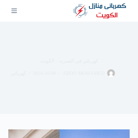
ا
ل
ت
ج
ا
و
ز
إ
ل
ى
كهربائي في العمريه – الكويت
ا
ل
ABDO MOHAMED
2024-10-08
كهربائي
م
ح
ت
و
ى