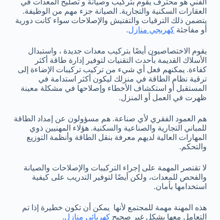
الفني هو محترف يقوم بتركيب وصيانة و تصليح المعدات في
العقارات السكنية والتجارية. الصيانة جزء مهم من الوظيفة.
يتضمن ذلك الترقيات والتفتيش والإصلاحات سواء كانت دورية
أو مفاجئة
كهربجي منازل
.
يقوم الاختصاصيون أيضًا بتركيب معدات جديدة ، واستبدال
الأسلاك القديمة بأحدث التقنيات لتوفير إدارة طاقة أكثر
كفاءة. يمكنهم فعل أي شيء من تركيب تركيبات الإضاءة إلى
ترقية نظام الطاقة في منزلك ليكون أكثر استدامة في
المستقبل أو استكشاف الأخطاء وإصلاحها في مشكلة معينة
ظهرت في العمل أو المنزل.
هم العمود الفقري لأي صناعة. هم مسؤولون عن إمداد الطاقة
للمباني التجارية والصناعية والسكنية. هؤلاء المهنيين ذوي
المهارات العالية لديهم معرفة بنقل الطاقة وأنظمة التوزيع
والتحكم.
لا تقتصر المهمة على إجراء التركيبات والإصلاحات والصيانة
والفحص للمعدات، ولكن أيضًا لتوفير التدريب على كيفية
استخدامها بأمان.
هذه المهنة مهمة للمجتمع لأنها يمكن أن تكون خطيرة إذا تم
التعامل معها بشكل غير صحيح
كهربائي منازل
.