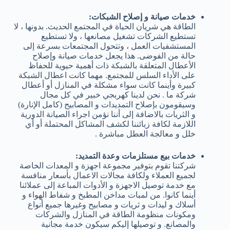
خدمات صيانة و إصلاح الشبكات:
الطاقة هي شريان الحياة في المجتمع الحديث. بدونها ، لا
تستطيع الشركات تشغيل مصانعها ، ولا تستطيع
المستشفيات العمل ، وتتحول المجتمعات بسرعة إلى
حالة من الفوضى. هذا يجعل خدمات صيانة وإصلاح
الأعطال المتعلقة بالشبكة ذات أهمية حيوية للحفاظ
على الأداء السلس للمجتمع. مهما كانت اعطال الشبكة
كبيرة وأينما كانت سواء مشكلة في المنازل أو أعطال
شركة ما . نحن لدينا كهربجي خبير في كل مجال
وسيقومون بإصلاح التمديدات و المصابيح (كامل الإنارة)
و الثريات بالاضافة إلى أننا نؤمن اجراء الصيانة الدورية
اللازمة لكافة زبائننا لكشف المشاكل المحتملة أو أي
خلل و معالجة العطل مباشرة .
خدمات بيع مستلزمات وعدة التمديد:
شركتنا تقوم بتوفير مجموعة اجهزة و المعدات الخاصة
لجميع العملاء ولكافة مجالات الاعمال بأسعار منافسة
مع خدمة توصيل الاجهزة و الأدوات المباعة إلى عملائنا
أينما كانوا. من لمبات مداخن المطبخ و شفاط الهواء و
أسلاك و ليدات و ثريات و مصابيح وغيرها جميع أنواع
ومكونات منظومة الطاقة في المنازل والشركات
والمصانع. و توصيلها إليكم سيكون خدمة مجانية