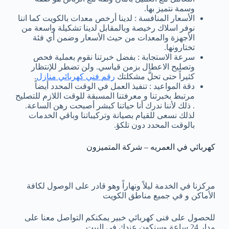
وسمة نتميز بها.
الأسعار المنافسة : لدينا أرخص معدات بالكويت كما اننا
نوفر اسلاك رخيصة وبالمقابل لدينا تشكيلة واسعة من
الأجهزة والمعدات من حيث الأسعار وضمن أي فئة
تختارونها.
سرعة الاستجابة : بفضل خبرتنا نقوم بعملية فحص
وتصليح الاعطال بزمن قياسي. ولن تضطر للإنتظار
كثيراً حتى تحلَّ مشكلتك
رقم فني كهربائي منازل
.
دقة المواعيد : تنفيذ العمل في الوقت المحدد أيضاً
مرتبط بخبرتنا و معرفتنا المسبقة للوقت اللازم للتصليح
. ذلك لأننا ندرك أنا حياتنا كبشر أصبحت رهن الساعة.
لذلك نسعى للقيام بصيانة وتركيباتنا وباقي الخدمات
بالوقت المحدد دون تلكؤ.
كهربائي في العمريه – شركة المتميزون
مركزنا في الخدمة ليلاً ونهاراً وهو قادر على الوصول لكافة
الأماكن و في جميع مناطق الكويت
للحصول على فنى كهربائي خبير يمكنكم التواصل معنا على
مدار 24 ساعة وسنكون عندك في البيت.