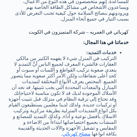
للمساعدة. إنهم متخصصون في هذه النوع من الأعمال،
ويساعدون الأشخاص في مشاكل الطاقة الخاصة بهم
ويزودونهم بنصائح السلامة حول كيفية تجنب التعرض للأذى
بسبب التيار في جميع أنحاء المنزل.
كهربائي في العمريه – شركة المتميزون في الكويت
خدماتنا في هذا المجال:
خدمات التمديد:
التركيب في المنزل شيء لا يفهمه الكثير من مالكي
العقارات فالشيء المعرف لجميع الناس أنَّ التمديد لا
يتعدى صعوبة تركيب القواطع و اللمبات أو سبوت أو
كحد أعلى شفاطات ولكن الأمر أكثر صعوبة مما يتصور
الجميع. المختص يعرف الأنواع المختلفة لتمديدات
المنازل والمعدات المحددة التي يجب تثبيتها. قد تجد أن
الأسلاك الموجودة لديك قد لا تكون مناسبة لاحتياجاتك
وقد تحتاج إلى ترقية النظام في منزلك قبل تثبيت أجهزة
أو تركيبات جديدة. ولذلك لدينا معلمين يستطيعون القيام
بكل انواع التمديدات المنزلية بطريقة مركزية وتركيب
الاسلاك بأفضل نوعية و أداء, وكذلك التمديد للمصانع و
المنشآت بجميع اختصاصاتها ابتداءاً من الاضاءة و
المقابس و تشغيل الأجهزة والآلات الحديثة والقديمة
بكافة انواعها
مصلح كهربائي
.