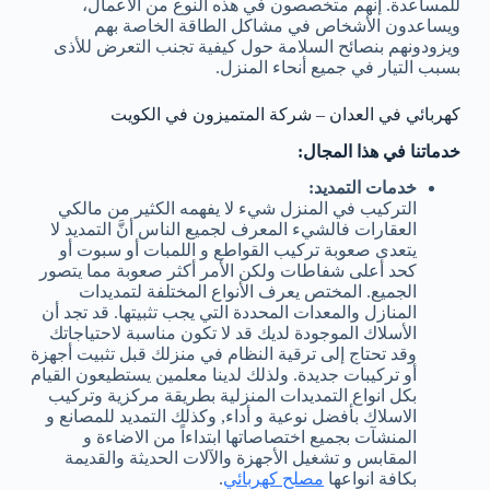
للمساعدة. إنهم متخصصون في هذه النوع من الأعمال،
ويساعدون الأشخاص في مشاكل الطاقة الخاصة بهم
ويزودونهم بنصائح السلامة حول كيفية تجنب التعرض للأذى
بسبب التيار في جميع أنحاء المنزل.
كهربائي في العدان – شركة المتميزون في الكويت
خدماتنا في هذا المجال:
خدمات التمديد:
التركيب في المنزل شيء لا يفهمه الكثير من مالكي
العقارات فالشيء المعرف لجميع الناس أنَّ التمديد لا
يتعدى صعوبة تركيب القواطع و اللمبات أو سبوت أو
كحد أعلى شفاطات ولكن الأمر أكثر صعوبة مما يتصور
الجميع. المختص يعرف الأنواع المختلفة لتمديدات
المنازل والمعدات المحددة التي يجب تثبيتها. قد تجد أن
الأسلاك الموجودة لديك قد لا تكون مناسبة لاحتياجاتك
وقد تحتاج إلى ترقية النظام في منزلك قبل تثبيت أجهزة
أو تركيبات جديدة. ولذلك لدينا معلمين يستطيعون القيام
بكل انواع التمديدات المنزلية بطريقة مركزية وتركيب
الاسلاك بأفضل نوعية و أداء, وكذلك التمديد للمصانع و
المنشآت بجميع اختصاصاتها ابتداءاً من الاضاءة و
المقابس و تشغيل الأجهزة والآلات الحديثة والقديمة
بكافة انواعها
مصلح كهربائي
.