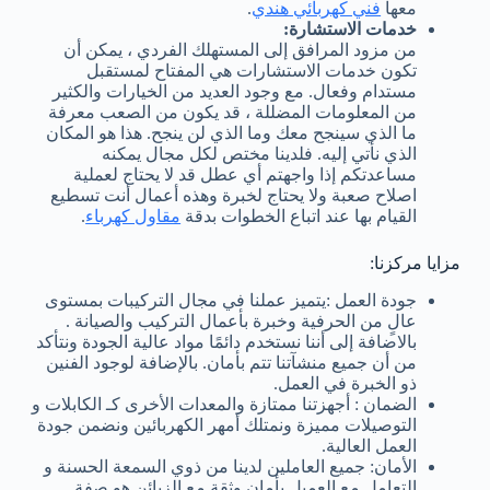
معها
فني كهربائي هندي
.
خدمات الاستشارة:
من مزود المرافق إلى المستهلك الفردي ، يمكن أن
تكون خدمات الاستشارات هي المفتاح لمستقبل
مستدام وفعال. مع وجود العديد من الخيارات والكثير
من المعلومات المضللة ، قد يكون من الصعب معرفة
ما الذي سينجح معك وما الذي لن ينجح. هذا هو المكان
الذي نأتي إليه. فلدينا مختص لكل مجال يمكنه
مساعدتكم إذا واجهتم أي عطل قد لا يحتاج لعملية
اصلاح صعبة ولا يحتاج لخبرة وهذه أعمال أنت تسطيع
القيام بها عند اتباع الخطوات بدقة
مقاول كهرباء
.
مزايا مركزنا:
جودة العمل :يتميز عملنا في مجال التركيبات بمستوى
عالٍ من الحرفية وخبرة بأعمال التركيب والصيانة .
بالاضافة إلى أننا نستخدم دائمًا مواد عالية الجودة ونتأكد
من أن جميع منشآتنا تتم بأمان. بالإضافة لوجود الفنين
ذو الخبرة في العمل.
الضمان : أجهزتنا ممتازة والمعدات الأخرى كـ الكابلات و
التوصيلات مميزة ونمتلك أمهر الكهربائين ونضمن جودة
العمل العالية.
الأمان: جميع العاملين لدينا من ذوي السمعة الحسنة و
التعامل مع العميل بأمان وثقة مع الزبائن هو صفة