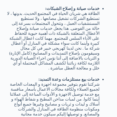
خدمات صيانة و إصلاح الشبكات:
الطاقة هي شريان الحياة في المجتمع الحديث. بدونها ، لا
تستطيع الشركات تشغيل مصانعها ، ولا تستطيع
المستشفيات العمل ، وتتحول المجتمعات بسرعة إلى
حالة من الفوضى. هذا يجعل خدمات صيانة وإصلاح
الأعطال المتعلقة بالشبكة ذات أهمية حيوية للحفاظ
على الأداء السلس للمجتمع. مهما كانت اعطال الشبكة
كبيرة وأينما كانت سواء مشكلة في المنازل أو أعطال
شركة ما . نحن لدينا كهربجي خبير في كل مجال
وسيقومون بإصلاح التمديدات و المصابيح (كامل الإنارة)
و الثريات بالاضافة إلى أننا نؤمن اجراء الصيانة الدورية
اللازمة لكافة زبائننا لكشف المشاكل المحتملة أو أي
خلل و معالجة العطل مباشرة .
خدمات بيع مستلزمات وعدة التمديد:
شركتنا تقوم بتوفير مجموعة اجهزة و المعدات الخاصة
لجميع العملاء ولكافة مجالات الاعمال بأسعار منافسة
مع خدمة توصيل الاجهزة و الأدوات المباعة إلى عملائنا
أينما كانوا. من لمبات مداخن المطبخ و شفاط الهواء و
أسلاك و ليدات و ثريات و مصابيح وغيرها جميع أنواع
ومكونات منظومة الطاقة في المنازل والشركات
والمصانع. و توصيلها إليكم سيكون خدمة مجانية