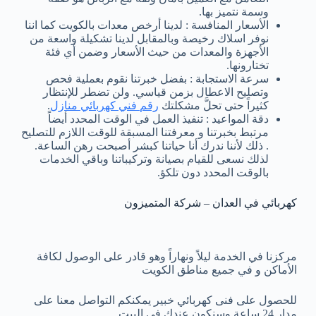
وسمة نتميز بها.
الأسعار المنافسة : لدينا أرخص معدات بالكويت كما اننا
نوفر اسلاك رخيصة وبالمقابل لدينا تشكيلة واسعة من
الأجهزة والمعدات من حيث الأسعار وضمن أي فئة
تختارونها.
سرعة الاستجابة : بفضل خبرتنا نقوم بعملية فحص
وتصليح الاعطال بزمن قياسي. ولن تضطر للإنتظار
كثيراً حتى تحلَّ مشكلتك
رقم فني كهربائي منازل
.
دقة المواعيد : تنفيذ العمل في الوقت المحدد أيضاً
مرتبط بخبرتنا و معرفتنا المسبقة للوقت اللازم للتصليح
. ذلك لأننا ندرك أنا حياتنا كبشر أصبحت رهن الساعة.
لذلك نسعى للقيام بصيانة وتركيباتنا وباقي الخدمات
بالوقت المحدد دون تلكؤ.
كهربائي في العدان – شركة المتميزون
مركزنا في الخدمة ليلاً ونهاراً وهو قادر على الوصول لكافة
الأماكن و في جميع مناطق الكويت
للحصول على فنى كهربائي خبير يمكنكم التواصل معنا على
مدار 24 ساعة وسنكون عندك في البيت.