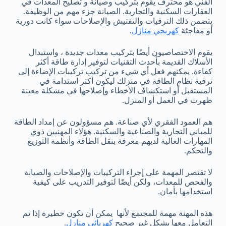
الفني هو محترف يقوم بتركيب وصيانة و تصليح المعدات في
العقارات السكنية والتجارية. الصيانة جزء مهم من الوظيفة.
يتضمن ذلك الترقيات والتفتيش والإصلاحات سواء كانت دورية
أو مفاجئة
كهربجي منازل
.
يقوم الاختصاصيون أيضًا بتركيب معدات جديدة ، واستبدال
الأسلاك القديمة بأحدث التقنيات لتوفير إدارة طاقة أكثر
كفاءة. يمكنهم فعل أي شيء من تركيب تركيبات الإضاءة إلى
ترقية نظام الطاقة في منزلك ليكون أكثر استدامة في
المستقبل أو استكشاف الأخطاء وإصلاحها في مشكلة معينة
ظهرت في العمل أو المنزل.
هم العمود الفقري لأي صناعة. هم مسؤولون عن إمداد الطاقة
للمباني التجارية والصناعية والسكنية. هؤلاء المهنيين ذوي
المهارات العالية لديهم معرفة بنقل الطاقة وأنظمة التوزيع
والتحكم.
لا تقتصر المهمة على إجراء التركيبات والإصلاحات والصيانة
والفحص للمعدات، ولكن أيضًا لتوفير التدريب على كيفية
استخدامها بأمان.
هذه المهنة مهمة للمجتمع لأنها يمكن أن تكون خطيرة إذا تم
التعامل معها بشكل غير صحيح
كهربائي منازل
.