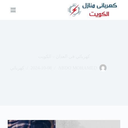
ا
ل
ت
ج
ا
و
ز
إ
ل
ى
كهربائي في العدان – الكويت
ا
ل
ABDO MOHAMED
2024-10-08
كهربائي
م
ح
ت
و
ى