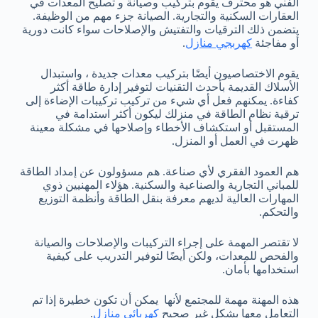
الفني هو محترف يقوم بتركيب وصيانة و تصليح المعدات في
العقارات السكنية والتجارية. الصيانة جزء مهم من الوظيفة.
يتضمن ذلك الترقيات والتفتيش والإصلاحات سواء كانت دورية
أو مفاجئة
كهربجي منازل
.
يقوم الاختصاصيون أيضًا بتركيب معدات جديدة ، واستبدال
الأسلاك القديمة بأحدث التقنيات لتوفير إدارة طاقة أكثر
كفاءة. يمكنهم فعل أي شيء من تركيب تركيبات الإضاءة إلى
ترقية نظام الطاقة في منزلك ليكون أكثر استدامة في
المستقبل أو استكشاف الأخطاء وإصلاحها في مشكلة معينة
ظهرت في العمل أو المنزل.
هم العمود الفقري لأي صناعة. هم مسؤولون عن إمداد الطاقة
للمباني التجارية والصناعية والسكنية. هؤلاء المهنيين ذوي
المهارات العالية لديهم معرفة بنقل الطاقة وأنظمة التوزيع
والتحكم.
لا تقتصر المهمة على إجراء التركيبات والإصلاحات والصيانة
والفحص للمعدات، ولكن أيضًا لتوفير التدريب على كيفية
استخدامها بأمان.
هذه المهنة مهمة للمجتمع لأنها يمكن أن تكون خطيرة إذا تم
التعامل معها بشكل غير صحيح
كهربائي منازل
.