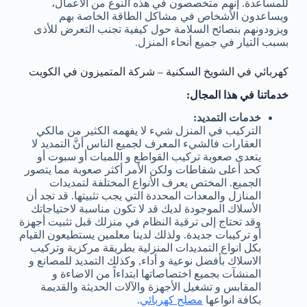
للمساعدة. إنهم متخصصون في هذه النوع من الأعمال،
ويساعدون الأشخاص في مشاكل الطاقة الخاصة بهم
ويزودونهم بنصائح السلامة حول كيفية تجنب التعرض للأذى
بسبب التيار في جميع أنحاء المنزل.
كهربائي في الشويخ السكنية – شركة المتميزون في الكويت
خدماتنا في هذا المجال:
خدمات التمديد:
التركيب في المنزل شيء لا يفهمه الكثير من مالكي
العقارات فالشيء المعرف لجميع الناس أنَّ التمديد لا
يتعدى صعوبة تركيب القواطع و اللمبات أو سبوت أو
كحد أعلى شفاطات ولكن الأمر أكثر صعوبة مما يتصور
الجميع. المختص يعرف الأنواع المختلفة لتمديدات
المنازل والمعدات المحددة التي يجب تثبيتها. قد تجد أن
الأسلاك الموجودة لديك قد لا تكون مناسبة لاحتياجاتك
وقد تحتاج إلى ترقية النظام في منزلك قبل تثبيت أجهزة
أو تركيبات جديدة. ولذلك لدينا معلمين يستطيعون القيام
بكل انواع التمديدات المنزلية بطريقة مركزية وتركيب
الاسلاك بأفضل نوعية و أداء, وكذلك التمديد للمصانع و
المنشآت بجميع اختصاصاتها ابتداءاً من الاضاءة و
المقابس و تشغيل الأجهزة والآلات الحديثة والقديمة
بكافة انواعها
مصلح كهربائي
.