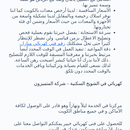
وسمة نتميز بها.
الأسعار المنافسة : لدينا أرخص معدات بالكويت كما اننا
نوفر اسلاك رخيصة وبالمقابل لدينا تشكيلة واسعة من
الأجهزة والمعدات من حيث الأسعار وضمن أي فئة
تختارونها.
سرعة الاستجابة : بفضل خبرتنا نقوم بعملية فحص
وتصليح الاعطال بزمن قياسي. ولن تضطر للإنتظار
كثيراً حتى تحلَّ مشكلتك
رقم فني كهربائي منازل
.
دقة المواعيد : تنفيذ العمل في الوقت المحدد أيضاً
مرتبط بخبرتنا و معرفتنا المسبقة للوقت اللازم للتصليح
. ذلك لأننا ندرك أنا حياتنا كبشر أصبحت رهن الساعة.
لذلك نسعى للقيام بصيانة وتركيباتنا وباقي الخدمات
بالوقت المحدد دون تلكؤ.
كهربائي في الشويخ السكنية – شركة المتميزون
مركزنا في الخدمة ليلاً ونهاراً وهو قادر على الوصول لكافة
الأماكن و في جميع مناطق الكويت
للحصول على فنى كهربائي خبير يمكنكم التواصل معنا على
مدار 24 ساعة وسنكون عندك في البيت.