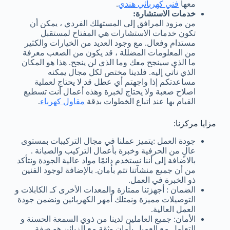
معها
فني كهربائي هندي
.
خدمات الاستشارة:
من مزود المرافق إلى المستهلك الفردي ، يمكن أن
تكون خدمات الاستشارات هي المفتاح لمستقبل
مستدام وفعال. مع وجود العديد من الخيارات والكثير
من المعلومات المضللة ، قد يكون من الصعب معرفة
ما الذي سينجح معك وما الذي لن ينجح. هذا هو المكان
الذي نأتي إليه. فلدينا مختص لكل مجال يمكنه
مساعدتكم إذا واجهتم أي عطل قد لا يحتاج لعملية
اصلاح صعبة ولا يحتاج لخبرة وهذه أعمال أنت تسطيع
القيام بها عند اتباع الخطوات بدقة
مقاول كهرباء
.
مزايا مركزنا:
جودة العمل :يتميز عملنا في مجال التركيبات بمستوى
عالٍ من الحرفية وخبرة بأعمال التركيب والصيانة .
بالاضافة إلى أننا نستخدم دائمًا مواد عالية الجودة ونتأكد
من أن جميع منشآتنا تتم بأمان. بالإضافة لوجود الفنين
ذو الخبرة في العمل.
الضمان : أجهزتنا ممتازة والمعدات الأخرى كـ الكابلات و
التوصيلات مميزة ونمتلك أمهر الكهربائين ونضمن جودة
العمل العالية.
الأمان: جميع العاملين لدينا من ذوي السمعة الحسنة و
التعامل مع العميل بأمان وثقة مع الزبائن هو صفة