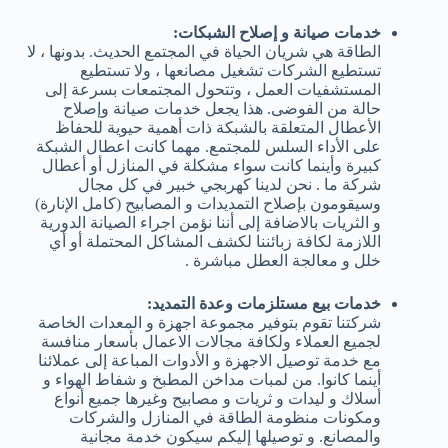
خدمات صيانة و إصلاح الشبكات:
الطاقة هي شريان الحياة في المجتمع الحديث. بدونها ، لا
تستطيع الشركات تشغيل مصانعها ، ولا تستطيع
المستشفيات العمل ، وتتحول المجتمعات بسرعة إلى
حالة من الفوضى. هذا يجعل خدمات صيانة وإصلاح
الأعطال المتعلقة بالشبكة ذات أهمية حيوية للحفاظ
على الأداء السلس للمجتمع. مهما كانت اعطال الشبكة
كبيرة وأينما كانت سواء مشكلة في المنازل أو أعطال
شركة ما . نحن لدينا كهربجي خبير في كل مجال
وسيقومون بإصلاح التمديدات و المصابيح (كامل الإنارة)
و الثريات بالاضافة إلى أننا نؤمن اجراء الصيانة الدورية
اللازمة لكافة زبائننا لكشف المشاكل المحتملة أو أي
خلل و معالجة العطل مباشرة .
خدمات بيع مستلزمات وعدة التمديد:
شركتنا تقوم بتوفير مجموعة اجهزة و المعدات الخاصة
لجميع العملاء ولكافة مجالات الاعمال بأسعار منافسة
مع خدمة توصيل الاجهزة و الأدوات المباعة إلى عملائنا
أينما كانوا. من لمبات مداخن المطبخ و شفاط الهواء و
أسلاك و ليدات و ثريات و مصابيح وغيرها جميع أنواع
ومكونات منظومة الطاقة في المنازل والشركات
والمصانع. و توصيلها إليكم سيكون خدمة مجانية