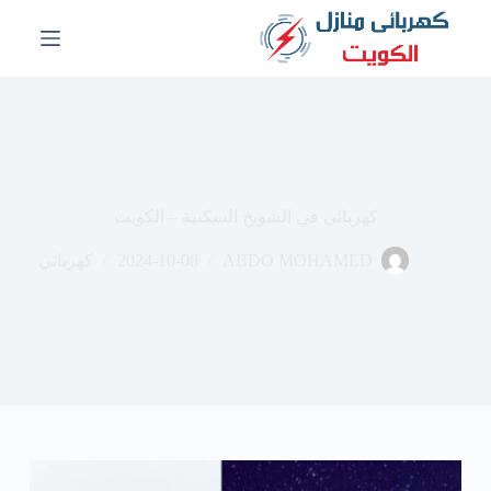
ا
ل
ت
ج
ا
و
ز
إ
ل
ى
كهربائي في الشويخ السكنية – الكويت
ا
ل
ABDO MOHAMED
2024-10-08
كهربائي
م
ح
ت
و
ى