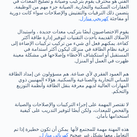
الفني هو محترف يقوم بتركيب وصيانة و تصليح المعدات في
العقارات السكنية والتجارية. الصيانة جزء مهم من الوظيفة.
يتضمن ذلك الترقيات والتفتيش والإصلاحات سواء كانت دورية
أو مفاجئة
كهربجي منازل
.
يقوم الاختصاصيون أيضًا بتركيب معدات جديدة ، واستبدال
الأسلاك القديمة بأحدث التقنيات لتوفير إدارة طاقة أكثر
كفاءة. يمكنهم فعل أي شيء من تركيب تركيبات الإضاءة إلى
ترقية نظام الطاقة في منزلك ليكون أكثر استدامة في
المستقبل أو استكشاف الأخطاء وإصلاحها في مشكلة معينة
ظهرت في العمل أو المنزل.
هم العمود الفقري لأي صناعة. هم مسؤولون عن إمداد الطاقة
للمباني التجارية والصناعية والسكنية. هؤلاء المهنيين ذوي
المهارات العالية لديهم معرفة بنقل الطاقة وأنظمة التوزيع
والتحكم.
لا تقتصر المهمة على إجراء التركيبات والإصلاحات والصيانة
والفحص للمعدات، ولكن أيضًا لتوفير التدريب على كيفية
استخدامها بأمان.
هذه المهنة مهمة للمجتمع لأنها يمكن أن تكون خطيرة إذا تم
التعامل معها بشكل غير صحيح
كهربائي منازل
.