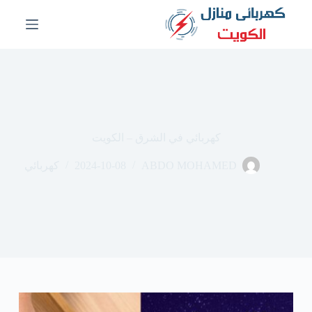
ا
ل
ت
ج
ا
و
ز
إ
ل
ى
كهربائي في الشرق – الكويت
ا
ل
ABDO MOHAMED
2024-10-08
كهربائي
م
ح
ت
و
ى