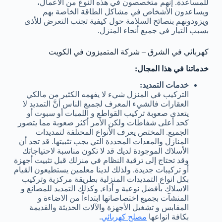
للمساعدة. إنهم متخصصون في هذه النوع من الأعمال،
ويساعدون الأشخاص في مشاكل الطاقة الخاصة بهم
ويزودونهم بنصائح السلامة حول كيفية تجنب التعرض للأذى
بسبب التيار في جميع أنحاء المنزل.
كهربائي في الشرق – شركة المتميزون في الكويت
خدماتنا في هذا المجال:
خدمات التمديد:
التركيب في المنزل شيء لا يفهمه الكثير من مالكي
العقارات فالشيء المعرف لجميع الناس أنَّ التمديد لا
يتعدى صعوبة تركيب القواطع و اللمبات أو سبوت أو
كحد أعلى شفاطات ولكن الأمر أكثر صعوبة مما يتصور
الجميع. المختص يعرف الأنواع المختلفة لتمديدات
المنازل والمعدات المحددة التي يجب تثبيتها. قد تجد أن
الأسلاك الموجودة لديك قد لا تكون مناسبة لاحتياجاتك
وقد تحتاج إلى ترقية النظام في منزلك قبل تثبيت أجهزة
أو تركيبات جديدة. ولذلك لدينا معلمين يستطيعون القيام
بكل انواع التمديدات المنزلية بطريقة مركزية وتركيب
الاسلاك بأفضل نوعية و أداء, وكذلك التمديد للمصانع و
المنشآت بجميع اختصاصاتها ابتداءاً من الاضاءة و
المقابس و تشغيل الأجهزة والآلات الحديثة والقديمة
بكافة انواعها
مصلح كهربائي
.