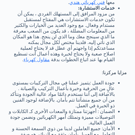
معها
فني كهربائي هندي
.
خدمات الاستشارة:
من مزود المرافق إلى المستهلك الفردي ، يمكن أن
تكون خدمات الاستشارات هي المفتاح لمستقبل
مستدام وفعال. مع وجود العديد من الخيارات والكثير
من المعلومات المضللة ، قد يكون من الصعب معرفة
ما الذي سينجح معك وما الذي لن ينجح. هذا هو المكان
الذي نأتي إليه. فلدينا مختص لكل مجال يمكنه
مساعدتكم إذا واجهتم أي عطل قد لا يحتاج لعملية
اصلاح صعبة ولا يحتاج لخبرة وهذه أعمال أنت تسطيع
القيام بها عند اتباع الخطوات بدقة
مقاول كهرباء
.
مزايا مركزنا:
جودة العمل :يتميز عملنا في مجال التركيبات بمستوى
عالٍ من الحرفية وخبرة بأعمال التركيب والصيانة .
بالاضافة إلى أننا نستخدم دائمًا مواد عالية الجودة ونتأكد
من أن جميع منشآتنا تتم بأمان. بالإضافة لوجود الفنين
ذو الخبرة في العمل.
الضمان : أجهزتنا ممتازة والمعدات الأخرى كـ الكابلات و
التوصيلات مميزة ونمتلك أمهر الكهربائين ونضمن جودة
العمل العالية.
الأمان: جميع العاملين لدينا من ذوي السمعة الحسنة و
التعامل مع العميل بأمان وثقة مع الزبائن هو صفة