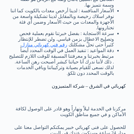
وسمة نتميز بها.
الأسعار المنافسة : لدينا أرخص معدات بالكويت كما اننا
نوفر اسلاك رخيصة وبالمقابل لدينا تشكيلة واسعة من
الأجهزة والمعدات من حيث الأسعار وضمن أي فئة
تختارونها.
سرعة الاستجابة : بفضل خبرتنا نقوم بعملية فحص
وتصليح الاعطال بزمن قياسي. ولن تضطر للإنتظار
كثيراً حتى تحلَّ مشكلتك
رقم فني كهربائي منازل
.
دقة المواعيد : تنفيذ العمل في الوقت المحدد أيضاً
مرتبط بخبرتنا و معرفتنا المسبقة للوقت اللازم للتصليح
. ذلك لأننا ندرك أنا حياتنا كبشر أصبحت رهن الساعة.
لذلك نسعى للقيام بصيانة وتركيباتنا وباقي الخدمات
بالوقت المحدد دون تلكؤ.
كهربائي في الشرق – شركة المتميزون
مركزنا في الخدمة ليلاً ونهاراً وهو قادر على الوصول لكافة
الأماكن و في جميع مناطق الكويت
للحصول على فنى كهربائي خبير يمكنكم التواصل معنا على
مدار 24 ساعة وسنكون عندك في البيت.