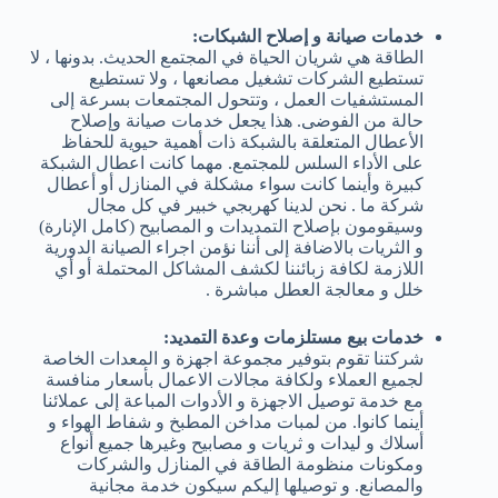
خدمات صيانة و إصلاح الشبكات:
الطاقة هي شريان الحياة في المجتمع الحديث. بدونها ، لا
تستطيع الشركات تشغيل مصانعها ، ولا تستطيع
المستشفيات العمل ، وتتحول المجتمعات بسرعة إلى
حالة من الفوضى. هذا يجعل خدمات صيانة وإصلاح
الأعطال المتعلقة بالشبكة ذات أهمية حيوية للحفاظ
على الأداء السلس للمجتمع. مهما كانت اعطال الشبكة
كبيرة وأينما كانت سواء مشكلة في المنازل أو أعطال
شركة ما . نحن لدينا كهربجي خبير في كل مجال
وسيقومون بإصلاح التمديدات و المصابيح (كامل الإنارة)
و الثريات بالاضافة إلى أننا نؤمن اجراء الصيانة الدورية
اللازمة لكافة زبائننا لكشف المشاكل المحتملة أو أي
خلل و معالجة العطل مباشرة .
خدمات بيع مستلزمات وعدة التمديد:
شركتنا تقوم بتوفير مجموعة اجهزة و المعدات الخاصة
لجميع العملاء ولكافة مجالات الاعمال بأسعار منافسة
مع خدمة توصيل الاجهزة و الأدوات المباعة إلى عملائنا
أينما كانوا. من لمبات مداخن المطبخ و شفاط الهواء و
أسلاك و ليدات و ثريات و مصابيح وغيرها جميع أنواع
ومكونات منظومة الطاقة في المنازل والشركات
والمصانع. و توصيلها إليكم سيكون خدمة مجانية