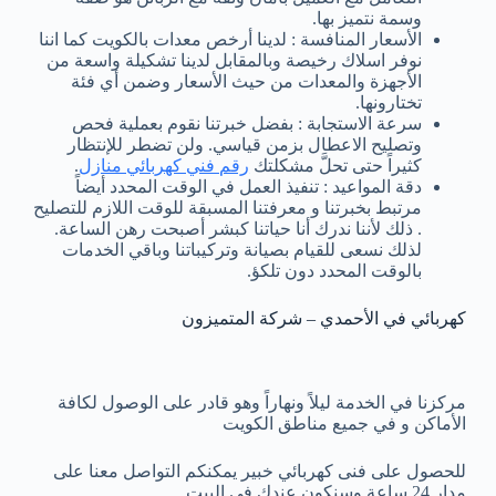
وسمة نتميز بها.
الأسعار المنافسة : لدينا أرخص معدات بالكويت كما اننا
نوفر اسلاك رخيصة وبالمقابل لدينا تشكيلة واسعة من
الأجهزة والمعدات من حيث الأسعار وضمن أي فئة
تختارونها.
سرعة الاستجابة : بفضل خبرتنا نقوم بعملية فحص
وتصليح الاعطال بزمن قياسي. ولن تضطر للإنتظار
كثيراً حتى تحلَّ مشكلتك
رقم فني كهربائي منازل
.
دقة المواعيد : تنفيذ العمل في الوقت المحدد أيضاً
مرتبط بخبرتنا و معرفتنا المسبقة للوقت اللازم للتصليح
. ذلك لأننا ندرك أنا حياتنا كبشر أصبحت رهن الساعة.
لذلك نسعى للقيام بصيانة وتركيباتنا وباقي الخدمات
بالوقت المحدد دون تلكؤ.
كهربائي في الأحمدي – شركة المتميزون
مركزنا في الخدمة ليلاً ونهاراً وهو قادر على الوصول لكافة
الأماكن و في جميع مناطق الكويت
للحصول على فنى كهربائي خبير يمكنكم التواصل معنا على
مدار 24 ساعة وسنكون عندك في البيت.