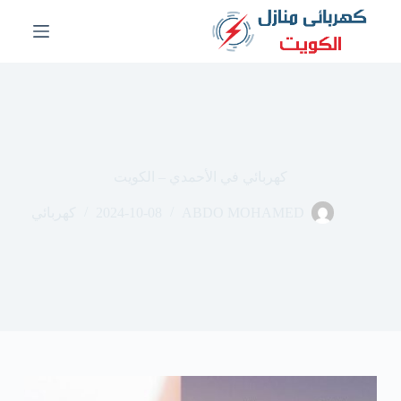
ا
ل
ت
ج
ا
و
ز
إ
ل
ى
كهربائي في الأحمدي – الكويت
ا
ل
ABDO MOHAMED
2024-10-08
كهربائي
م
ح
ت
و
ى