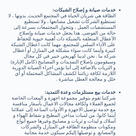
خدمات صيانة و إصلاح الشبكات:
الطاقة هي شريان الحياة في المجتمع الحديث. بدونها ، لا
تستطيع الشركات تشغيل مصانعها ، ولا تستطيع
المستشفيات العمل ، وتتحول المجتمعات بسرعة إلى
حالة من الفوضى. هذا يجعل خدمات صيانة وإصلاح
الأعطال المتعلقة بالشبكة ذات أهمية حيوية للحفاظ
على الأداء السلس للمجتمع. مهما كانت اعطال الشبكة
كبيرة وأينما كانت سواء مشكلة في المنازل أو أعطال
شركة ما . نحن لدينا كهربجي خبير في كل مجال
وسيقومون بإصلاح التمديدات و المصابيح (كامل الإنارة)
و الثريات بالاضافة إلى أننا نؤمن اجراء الصيانة الدورية
اللازمة لكافة زبائننا لكشف المشاكل المحتملة أو أي
خلل و معالجة العطل مباشرة .
خدمات بيع مستلزمات وعدة التمديد:
شركتنا تقوم بتوفير مجموعة اجهزة و المعدات الخاصة
لجميع العملاء ولكافة مجالات الاعمال بأسعار منافسة
مع خدمة توصيل الاجهزة و الأدوات المباعة إلى عملائنا
أينما كانوا. من لمبات مداخن المطبخ و شفاط الهواء و
أسلاك و ليدات و ثريات و مصابيح وغيرها جميع أنواع
ومكونات منظومة الطاقة في المنازل والشركات
والمصانع. و توصيلها إليكم سيكون خدمة مجانية