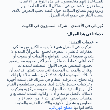
للمساعدة. إنهم متخصصون في هذه النوع من الأعمال،
ويساعدون الأشخاص في مشاكل الطاقة الخاصة بهم
ويزودونهم بنصائح السلامة حول كيفية تجنب التعرض للأذى
بسبب التيار في جميع أنحاء المنزل.
كهربائي في الأحمدي – شركة المتميزون في الكويت
خدماتنا في هذا المجال:
خدمات التمديد:
التركيب في المنزل شيء لا يفهمه الكثير من مالكي
العقارات فالشيء المعرف لجميع الناس أنَّ التمديد لا
يتعدى صعوبة تركيب القواطع و اللمبات أو سبوت أو
كحد أعلى شفاطات ولكن الأمر أكثر صعوبة مما يتصور
الجميع. المختص يعرف الأنواع المختلفة لتمديدات
المنازل والمعدات المحددة التي يجب تثبيتها. قد تجد أن
الأسلاك الموجودة لديك قد لا تكون مناسبة لاحتياجاتك
وقد تحتاج إلى ترقية النظام في منزلك قبل تثبيت أجهزة
أو تركيبات جديدة. ولذلك لدينا معلمين يستطيعون القيام
بكل انواع التمديدات المنزلية بطريقة مركزية وتركيب
الاسلاك بأفضل نوعية و أداء, وكذلك التمديد للمصانع و
المنشآت بجميع اختصاصاتها ابتداءاً من الاضاءة و
المقابس و تشغيل الأجهزة والآلات الحديثة والقديمة
بكافة انواعها
مصلح كهربائي
.