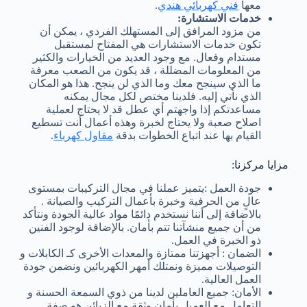
معها
فني كهربائي هندي
.
خدمات الاستشارة:
من مزود المرافق إلى المستهلك الفردي ، يمكن أن
تكون خدمات الاستشارات هي المفتاح لمستقبل
مستدام وفعال. مع وجود العديد من الخيارات والكثير
من المعلومات المضللة ، قد يكون من الصعب معرفة
ما الذي سينجح معك وما الذي لن ينجح. هذا هو المكان
الذي نأتي إليه. فلدينا مختص لكل مجال يمكنه
مساعدتكم إذا واجهتم أي عطل قد لا يحتاج لعملية
اصلاح صعبة ولا يحتاج لخبرة وهذه أعمال أنت تسطيع
القيام بها عند اتباع الخطوات بدقة
مقاول كهرباء
.
مزايا مركزنا:
جودة العمل :يتميز عملنا في مجال التركيبات بمستوى
عالٍ من الحرفية وخبرة بأعمال التركيب والصيانة .
بالاضافة إلى أننا نستخدم دائمًا مواد عالية الجودة ونتأكد
من أن جميع منشآتنا تتم بأمان. بالإضافة لوجود الفنين
ذو الخبرة في العمل.
الضمان : أجهزتنا ممتازة والمعدات الأخرى كـ الكابلات و
التوصيلات مميزة ونمتلك أمهر الكهربائين ونضمن جودة
العمل العالية.
الأمان: جميع العاملين لدينا من ذوي السمعة الحسنة و
التعامل مع العميل بأمان وثقة مع الزبائن هو صفة