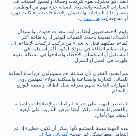
الفني هو محترف يقوم بتركيب وصيانة و تصليح المعدات في
العقارات السكنية والتجارية. الصيانة جزء مهم من الوظيفة.
يتضمن ذلك الترقيات والتفتيش والإصلاحات سواء كانت دورية
أو مفاجئة
كهربجي منازل
.
يقوم الاختصاصيون أيضًا بتركيب معدات جديدة ، واستبدال
الأسلاك القديمة بأحدث التقنيات لتوفير إدارة طاقة أكثر
كفاءة. يمكنهم فعل أي شيء من تركيب تركيبات الإضاءة إلى
ترقية نظام الطاقة في منزلك ليكون أكثر استدامة في
المستقبل أو استكشاف الأخطاء وإصلاحها في مشكلة معينة
ظهرت في العمل أو المنزل.
هم العمود الفقري لأي صناعة. هم مسؤولون عن إمداد الطاقة
للمباني التجارية والصناعية والسكنية. هؤلاء المهنيين ذوي
المهارات العالية لديهم معرفة بنقل الطاقة وأنظمة التوزيع
والتحكم.
لا تقتصر المهمة على إجراء التركيبات والإصلاحات والصيانة
والفحص للمعدات، ولكن أيضًا لتوفير التدريب على كيفية
استخدامها بأمان.
هذه المهنة مهمة للمجتمع لأنها يمكن أن تكون خطيرة إذا تم
التعامل معها بشكل غير صحيح
كهربائي منازل
.