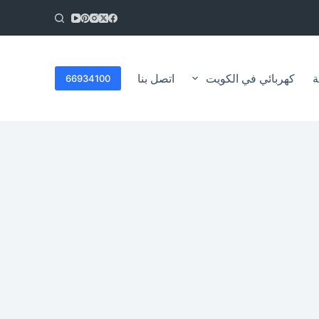
ا
ل
ت
ج
ا
ة
كهربائي في الكويت
اتصل بنا
66934100
و
ز
إ
ل
ى
ا
ل
م
ح
ت
و
ى