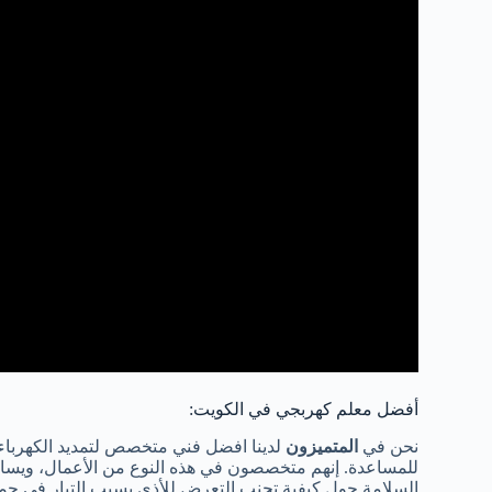
أفضل معلم كهربجي في الكويت:
نحن في
المتميزون
لدينا افضل فني متخصص لتمديد الكهرباء 
للمساعدة. إنهم متخصصون في هذه النوع من الأعمال، ويسا
السلامة حول كيفية تجنب التعرض للأذى بسبب التيار في جميع