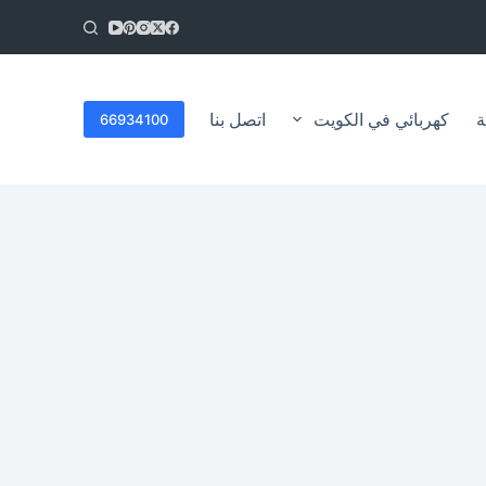
ا
ل
ت
ج
ا
ة
كهربائي في الكويت
اتصل بنا
66934100
و
ز
إ
ل
ى
ا
ل
م
ح
ت
و
ى