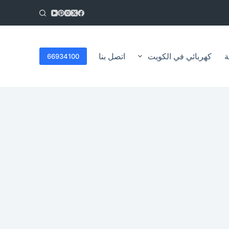
ا
ل
ت
ج
ا
ة
كهربائي في الكويت
اتصل بنا
66934100
و
ز
إ
ل
ى
ا
ل
م
ح
ت
و
ى