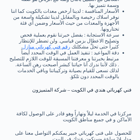
وسمة نتميز بها.
الأسعار المنافسة : لدينا أرخص معدات بالكويت كما اننا
نوفر اسلاك رخيصة وبالمقابل لدينا تشكيلة واسعة من
الأجهزة والمعدات من حيث الأسعار وضمن أي فئة
تختارونها.
سرعة الاستجابة : بفضل خبرتنا نقوم بعملية فحص
وتصليح الاعطال بزمن قياسي. ولن تضطر للإنتظار
كثيراً حتى تحلَّ مشكلتك
رقم فني كهربائي منازل
.
دقة المواعيد : تنفيذ العمل في الوقت المحدد أيضاً
مرتبط بخبرتنا و معرفتنا المسبقة للوقت اللازم للتصليح
. ذلك لأننا ندرك أنا حياتنا كبشر أصبحت رهن الساعة.
لذلك نسعى للقيام بصيانة وتركيباتنا وباقي الخدمات
بالوقت المحدد دون تلكؤ.
فني كهربائي هندي في الكويت – شركة المتميزون
مركزنا في الخدمة ليلاً ونهاراً وهو قادر على الوصول لكافة
الأماكن و في جميع مناطق الكويت
للحصول على فنى كهربائي خبير يمكنكم التواصل معنا على
مدار 24 ساعة وسنكون عندك في البيت.