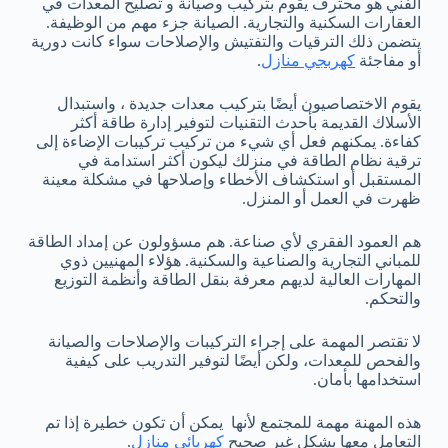
الفني هو محترف يقوم بتركيب وصيانة و تصليح المعدات في
العقارات السكنية والتجارية. الصيانة جزء مهم من الوظيفة.
يتضمن ذلك الترقيات والتفتيش والإصلاحات سواء كانت دورية
أو مفاجئة
كهربجي منازل
.
يقوم الاختصاصيون أيضًا بتركيب معدات جديدة ، واستبدال
الأسلاك القديمة بأحدث التقنيات لتوفير إدارة طاقة أكثر
كفاءة. يمكنهم فعل أي شيء من تركيب تركيبات الإضاءة إلى
ترقية نظام الطاقة في منزلك ليكون أكثر استدامة في
المستقبل أو استكشاف الأخطاء وإصلاحها في مشكلة معينة
ظهرت في العمل أو المنزل.
هم العمود الفقري لأي صناعة. هم مسؤولون عن إمداد الطاقة
للمباني التجارية والصناعية والسكنية. هؤلاء المهنيين ذوي
المهارات العالية لديهم معرفة بنقل الطاقة وأنظمة التوزيع
والتحكم.
لا تقتصر المهمة على إجراء التركيبات والإصلاحات والصيانة
والفحص للمعدات، ولكن أيضًا لتوفير التدريب على كيفية
استخدامها بأمان.
هذه المهنة مهمة للمجتمع لأنها يمكن أن تكون خطيرة إذا تم
التعامل معها بشكل غير صحيح
كهربائي منازل
.