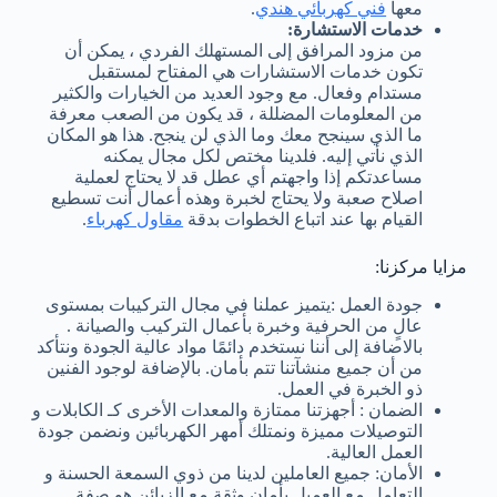
معها
فني كهربائي هندي
.
خدمات الاستشارة:
من مزود المرافق إلى المستهلك الفردي ، يمكن أن
تكون خدمات الاستشارات هي المفتاح لمستقبل
مستدام وفعال. مع وجود العديد من الخيارات والكثير
من المعلومات المضللة ، قد يكون من الصعب معرفة
ما الذي سينجح معك وما الذي لن ينجح. هذا هو المكان
الذي نأتي إليه. فلدينا مختص لكل مجال يمكنه
مساعدتكم إذا واجهتم أي عطل قد لا يحتاج لعملية
اصلاح صعبة ولا يحتاج لخبرة وهذه أعمال أنت تسطيع
القيام بها عند اتباع الخطوات بدقة
مقاول كهرباء
.
مزايا مركزنا:
جودة العمل :يتميز عملنا في مجال التركيبات بمستوى
عالٍ من الحرفية وخبرة بأعمال التركيب والصيانة .
بالاضافة إلى أننا نستخدم دائمًا مواد عالية الجودة ونتأكد
من أن جميع منشآتنا تتم بأمان. بالإضافة لوجود الفنين
ذو الخبرة في العمل.
الضمان : أجهزتنا ممتازة والمعدات الأخرى كـ الكابلات و
التوصيلات مميزة ونمتلك أمهر الكهربائين ونضمن جودة
العمل العالية.
الأمان: جميع العاملين لدينا من ذوي السمعة الحسنة و
التعامل مع العميل بأمان وثقة مع الزبائن هو صفة