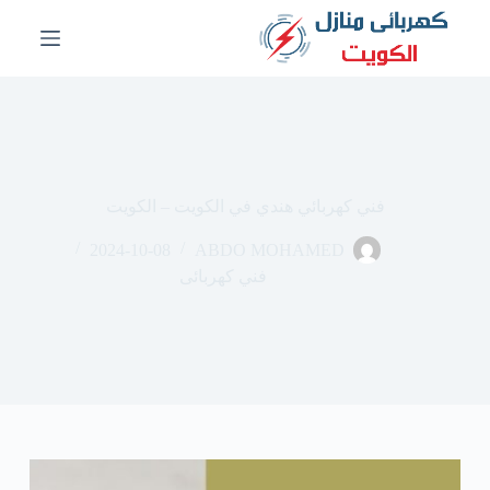
ا
ل
ت
ج
ا
و
ز
إ
ل
فني كهربائي هندي في الكويت – الكويت
ى
ا
2024-10-08
ABDO MOHAMED
ل
م
فني كهربائى
ح
ت
و
ى