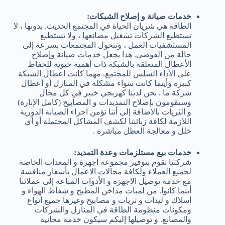
خدمات صيانة و إصلاح الشبكات:
الطاقة هي شريان الحياة في المجتمع الحديث. بدونها ، لا
تستطيع الشركات تشغيل مصانعها ، ولا تستطيع
المستشفيات العمل ، وتتحول المجتمعات بسرعة إلى
حالة من الفوضى. هذا يجعل خدمات صيانة وإصلاح
الأعطال المتعلقة بالشبكة ذات أهمية حيوية للحفاظ
على الأداء السلس للمجتمع. مهما كانت اعطال الشبكة
كبيرة وأينما كانت سواء مشكلة في المنازل أو أعطال
شركة ما . نحن لدينا كهربجي خبير في كل مجال
وسيقومون بإصلاح التمديدات و المصابيح (كامل الإنارة)
و الثريات بالاضافة إلى أننا نؤمن اجراء الصيانة الدورية
اللازمة لكافة زبائننا لكشف المشاكل المحتملة أو أي
خلل و معالجة العطل مباشرة .
خدمات بيع مستلزمات وعدة التمديد:
شركتنا تقوم بتوفير مجموعة اجهزة و المعدات الخاصة
لجميع العملاء ولكافة مجالات الاعمال بأسعار منافسة
مع خدمة توصيل الاجهزة و الأدوات المباعة إلى عملائنا
أينما كانوا. من لمبات مداخن المطبخ و شفاط الهواء و
أسلاك و ليدات و ثريات و مصابيح وغيرها جميع أنواع
ومكونات منظومة الطاقة في المنازل والشركات
والمصانع. و توصيلها إليكم سيكون خدمة مجانية