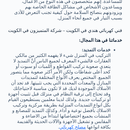
للمساعدة. إنهم متخصصون في هذه النوع من الأعمال،
ويساعدون الأشخاص في مشاكل الطاقة الخاصة بهم
ويزودونهم بنصائح السلامة حول كيفية تجنب التعرض للأذى
بسبب التيار في جميع أنحاء المنزل.
فني كهربائي هندي في الكويت – شركة المتميزون في الكويت
خدماتنا في هذا المجال:
خدمات التمديد:
التركيب في المنزل شيء لا يفهمه الكثير من مالكي
العقارات فالشيء المعرف لجميع الناس أنَّ التمديد لا
يتعدى صعوبة تركيب القواطع و اللمبات أو سبوت أو
كحد أعلى شفاطات ولكن الأمر أكثر صعوبة مما يتصور
الجميع. المختص يعرف الأنواع المختلفة لتمديدات
المنازل والمعدات المحددة التي يجب تثبيتها. قد تجد أن
الأسلاك الموجودة لديك قد لا تكون مناسبة لاحتياجاتك
وقد تحتاج إلى ترقية النظام في منزلك قبل تثبيت أجهزة
أو تركيبات جديدة. ولذلك لدينا معلمين يستطيعون القيام
بكل انواع التمديدات المنزلية بطريقة مركزية وتركيب
الاسلاك بأفضل نوعية و أداء, وكذلك التمديد للمصانع و
المنشآت بجميع اختصاصاتها ابتداءاً من الاضاءة و
المقابس و تشغيل الأجهزة والآلات الحديثة والقديمة
بكافة انواعها
مصلح كهربائي
.