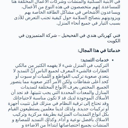
في الابنية السكنية والمنشآت وشركات الأعمال المختلفة هنا
للمساعدة. إنهم متخصصون في هذه النوع من الأعمال،
ويساعدون الأشخاص في مشاكل الطاقة الخاصة بهم
ويزودونهم بنصائح السلامة حول كيفية تجنب التعرض للأذى
بسبب التيار في جميع أنحاء المنزل.
فني كهربائي هندي في الفحيحيل – شركة المتميزون في
الكويت
خدماتنا في هذا المجال:
خدمات التمديد:
التركيب في المنزل شيء لا يفهمه الكثير من مالكي
العقارات فالشيء المعرف لجميع الناس أنَّ التمديد لا
يتعدى صعوبة تركيب القواطع و اللمبات أو سبوت أو
كحد أعلى شفاطات ولكن الأمر أكثر صعوبة مما يتصور
الجميع. المختص يعرف الأنواع المختلفة لتمديدات
المنازل والمعدات المحددة التي يجب تثبيتها. قد تجد أن
الأسلاك الموجودة لديك قد لا تكون مناسبة لاحتياجاتك
وقد تحتاج إلى ترقية النظام في منزلك قبل تثبيت أجهزة
أو تركيبات جديدة. ولذلك لدينا معلمين يستطيعون القيام
بكل انواع التمديدات المنزلية بطريقة مركزية وتركيب
الاسلاك بأفضل نوعية و أداء, وكذلك التمديد للمصانع و
المنشآت بجميع اختصاصاتها ابتداءاً من الاضاءة و