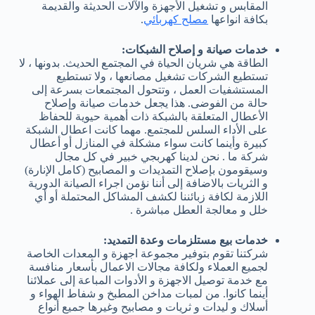
المقابس و تشغيل الأجهزة والآلات الحديثة والقديمة
بكافة انواعها
مصلح كهربائي
.
خدمات صيانة و إصلاح الشبكات:
الطاقة هي شريان الحياة في المجتمع الحديث. بدونها ، لا
تستطيع الشركات تشغيل مصانعها ، ولا تستطيع
المستشفيات العمل ، وتتحول المجتمعات بسرعة إلى
حالة من الفوضى. هذا يجعل خدمات صيانة وإصلاح
الأعطال المتعلقة بالشبكة ذات أهمية حيوية للحفاظ
على الأداء السلس للمجتمع. مهما كانت اعطال الشبكة
كبيرة وأينما كانت سواء مشكلة في المنازل أو أعطال
شركة ما . نحن لدينا كهربجي خبير في كل مجال
وسيقومون بإصلاح التمديدات و المصابيح (كامل الإنارة)
و الثريات بالاضافة إلى أننا نؤمن اجراء الصيانة الدورية
اللازمة لكافة زبائننا لكشف المشاكل المحتملة أو أي
خلل و معالجة العطل مباشرة .
خدمات بيع مستلزمات وعدة التمديد:
شركتنا تقوم بتوفير مجموعة اجهزة و المعدات الخاصة
لجميع العملاء ولكافة مجالات الاعمال بأسعار منافسة
مع خدمة توصيل الاجهزة و الأدوات المباعة إلى عملائنا
أينما كانوا. من لمبات مداخن المطبخ و شفاط الهواء و
أسلاك و ليدات و ثريات و مصابيح وغيرها جميع أنواع