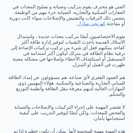
الفني هو محترف يقوم بتركيب وصيانة و تصليح المعدات في
العقارات السكنية والتجارية. الصيانة جزء مهم من الوظيفة.
يتضمن ذلك الترقيات والتفتيش والإصلاحات سواء كانت دورية
أو مفاجئة
كهربجي منازل
.
يقوم الاختصاصيون أيضًا بتركيب معدات جديدة ، واستبدال
الأسلاك القديمة بأحدث التقنيات لتوفير إدارة طاقة أكثر
كفاءة. يمكنهم فعل أي شيء من تركيب تركيبات الإضاءة إلى
ترقية نظام الطاقة في منزلك ليكون أكثر استدامة في
المستقبل أو استكشاف الأخطاء وإصلاحها في مشكلة معينة
ظهرت في العمل أو المنزل.
هم العمود الفقري لأي صناعة. هم مسؤولون عن إمداد الطاقة
للمباني التجارية والصناعية والسكنية. هؤلاء المهنيين ذوي
المهارات العالية لديهم معرفة بنقل الطاقة وأنظمة التوزيع
والتحكم.
لا تقتصر المهمة على إجراء التركيبات والإصلاحات والصيانة
والفحص للمعدات، ولكن أيضًا لتوفير التدريب على كيفية
استخدامها بأمان.
هذه المهنة مهمة للمجتمع لأنها يمكن أن تكون خطيرة إذا تم