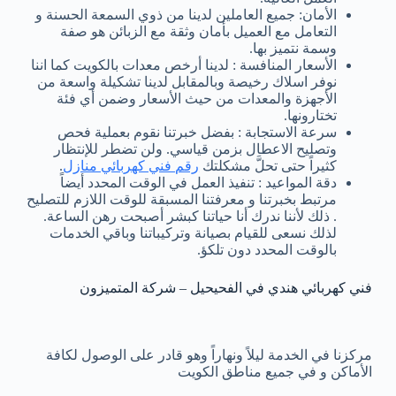
الأمان: جميع العاملين لدينا من ذوي السمعة الحسنة و
التعامل مع العميل بأمان وثقة مع الزبائن هو صفة
وسمة نتميز بها.
الأسعار المنافسة : لدينا أرخص معدات بالكويت كما اننا
نوفر اسلاك رخيصة وبالمقابل لدينا تشكيلة واسعة من
الأجهزة والمعدات من حيث الأسعار وضمن أي فئة
تختارونها.
سرعة الاستجابة : بفضل خبرتنا نقوم بعملية فحص
وتصليح الاعطال بزمن قياسي. ولن تضطر للإنتظار
كثيراً حتى تحلَّ مشكلتك
رقم فني كهربائي منازل
.
دقة المواعيد : تنفيذ العمل في الوقت المحدد أيضاً
مرتبط بخبرتنا و معرفتنا المسبقة للوقت اللازم للتصليح
. ذلك لأننا ندرك أنا حياتنا كبشر أصبحت رهن الساعة.
لذلك نسعى للقيام بصيانة وتركيباتنا وباقي الخدمات
بالوقت المحدد دون تلكؤ.
فني كهربائي هندي في الفحيحيل – شركة المتميزون
مركزنا في الخدمة ليلاً ونهاراً وهو قادر على الوصول لكافة
الأماكن و في جميع مناطق الكويت