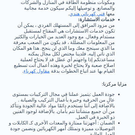
ومكونات منظومة الطاقة في المنازل والشركات
والمصانع. و توصيلها إليكم سيكون خدمة مجانية
معها
فني كهربائي هندي
.
خدمات الاستشارة:
من مزود المرافق إلى المستهلك الفردي ، يمكن أن
تكون خدمات الاستشارات هي المفتاح لمستقبل
مستدام وفعال. مع وجود العديد من الخيارات والكثير
من المعلومات المضللة ، قد يكون من الصعب معرفة
ما الذي سينجح معك وما الذي لن ينجح. هذا هو المكان
الذي نأتي إليه. فلدينا مختص لكل مجال يمكنه
مساعدتكم إذا واجهتم أي عطل قد لا يحتاج لعملية
اصلاح صعبة ولا يحتاج لخبرة وهذه أعمال أنت تسطيع
القيام بها عند اتباع الخطوات بدقة
مقاول كهرباء
.
مزايا مركزنا:
جودة العمل :يتميز عملنا في مجال التركيبات بمستوى
عالٍ من الحرفية وخبرة بأعمال التركيب والصيانة .
بالاضافة إلى أننا نستخدم دائمًا مواد عالية الجودة ونتأكد
من أن جميع منشآتنا تتم بأمان. بالإضافة لوجود الفنين
ذو الخبرة في العمل.
الضمان : أجهزتنا ممتازة والمعدات الأخرى كـ الكابلات و
التوصيلات مميزة ونمتلك أمهر الكهربائين ونضمن جودة
العمل العالية.