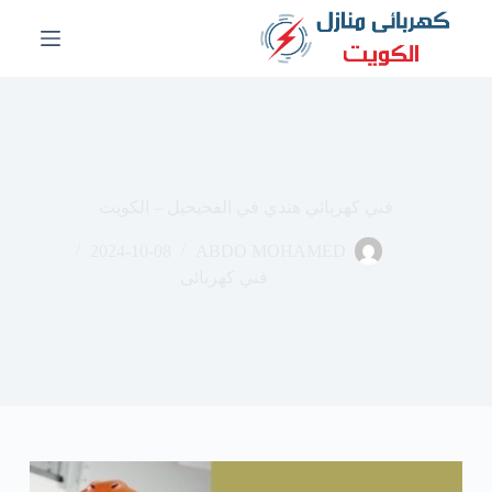
ا
ل
ت
ج
ا
و
ز
إ
ل
فني كهربائي هندي في الفحيحيل – الكويت
ى
ا
2024-10-08
ABDO MOHAMED
ل
م
فني كهربائى
ح
ت
و
ى