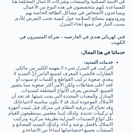
في الابنية السكنية والمنشآت وشركات الأعمال المختلفة هنا
للمساعدة. إنهم متخصصون في هذه النوع من الأعمال،
ويساعدون الأشخاص في مشاكل الطاقة الخاصة بهم
ويزودونهم بنصائح السلامة حول كيفية تجنب التعرض للأذى
بسبب التيار في جميع أنحاء المنزل.
فني كهربائي هندي في العارضيه – شركة المتميزون في
الكويت
خدماتنا في هذا المجال:
خدمات التمديد:
التركيب في المنزل شيء لا يفهمه الكثير من مالكي
العقارات فالشيء المعرف لجميع الناس أنَّ التمديد لا
يتعدى صعوبة تركيب القواطع و اللمبات أو سبوت أو
كحد أعلى شفاطات ولكن الأمر أكثر صعوبة مما يتصور
الجميع. المختص يعرف الأنواع المختلفة لتمديدات
المنازل والمعدات المحددة التي يجب تثبيتها. قد تجد أن
الأسلاك الموجودة لديك قد لا تكون مناسبة لاحتياجاتك
وقد تحتاج إلى ترقية النظام في منزلك قبل تثبيت أجهزة
أو تركيبات جديدة. ولذلك لدينا معلمين يستطيعون القيام
بكل انواع التمديدات المنزلية بطريقة مركزية وتركيب
الاسلاك بأفضل نوعية و أداء, وكذلك التمديد للمصانع و
المنشآت بجميع اختصاصاتها ابتداءاً من الاضاءة و