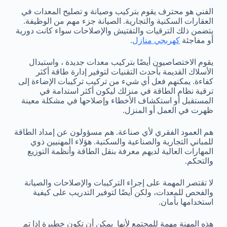
الفني هو محترف يقوم بتركيب وصيانة و تصليح المعدات في
العقارات السكنية والتجارية. الصيانة جزء مهم من الوظيفة.
يتضمن ذلك الترقيات والتفتيش والإصلاحات سواء كانت دورية
أو مفاجئة
كهربجي منازل
.
يقوم الاختصاصيون أيضًا بتركيب معدات جديدة ، واستبدال
الأسلاك القديمة بأحدث التقنيات لتوفير إدارة طاقة أكثر
كفاءة. يمكنهم فعل أي شيء من تركيب تركيبات الإضاءة إلى
ترقية نظام الطاقة في منزلك ليكون أكثر استدامة في
المستقبل أو استكشاف الأخطاء وإصلاحها في مشكلة معينة
ظهرت في العمل أو المنزل.
هم العمود الفقري لأي صناعة. هم مسؤولون عن إمداد الطاقة
للمباني التجارية والصناعية والسكنية. هؤلاء المهنيين ذوي
المهارات العالية لديهم معرفة بنقل الطاقة وأنظمة التوزيع
والتحكم.
لا تقتصر المهمة على إجراء التركيبات والإصلاحات والصيانة
والفحص للمعدات، ولكن أيضًا لتوفير التدريب على كيفية
استخدامها بأمان.
هذه المهنة مهمة للمجتمع لأنها يمكن أن تكون خطيرة إذا تم