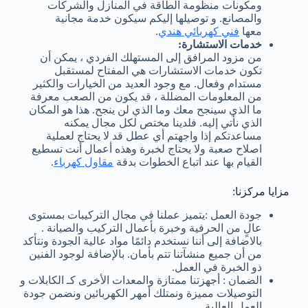
ومكونات منظومة الطاقة في المنازل والشركات
والمصانع. و توصيلها إليكم سيكون خدمة مجانية
معها
فني كهربائي هندي
.
خدمات الاستشارة:
من مزود المرافق إلى المستهلك الفردي ، يمكن أن
تكون خدمات الاستشارات هي المفتاح لمستقبل
مستدام وفعال. مع وجود العديد من الخيارات والكثير
من المعلومات المضللة ، قد يكون من الصعب معرفة
ما الذي سينجح معك وما الذي لن ينجح. هذا هو المكان
الذي نأتي إليه. فلدينا مختص لكل مجال يمكنه
مساعدتكم إذا واجهتم أي عطل قد لا يحتاج لعملية
اصلاح صعبة ولا يحتاج لخبرة وهذه أعمال أنت تسطيع
القيام بها عند اتباع الخطوات بدقة
مقاول كهرباء
.
مزايا مركزنا:
جودة العمل :يتميز عملنا في مجال التركيبات بمستوى
عالٍ من الحرفية وخبرة بأعمال التركيب والصيانة .
بالاضافة إلى أننا نستخدم دائمًا مواد عالية الجودة ونتأكد
من أن جميع منشآتنا تتم بأمان. بالإضافة لوجود الفنين
ذو الخبرة في العمل.
الضمان : أجهزتنا ممتازة والمعدات الأخرى كـ الكابلات و
التوصيلات مميزة ونمتلك أمهر الكهربائين ونضمن جودة
العمل العالية.