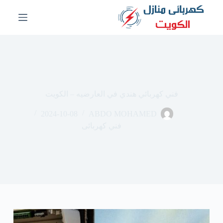
ا
ل
ت
ج
ا
و
ز
إ
ل
فني كهربائي هندي في العارضيه – الكويت
ى
ا
2024-10-08
ABDO MOHAMED
ل
م
فني كهربائى
ح
ت
و
ى