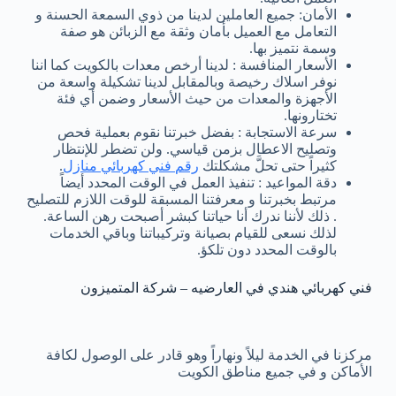
الأمان: جميع العاملين لدينا من ذوي السمعة الحسنة و
التعامل مع العميل بأمان وثقة مع الزبائن هو صفة
وسمة نتميز بها.
الأسعار المنافسة : لدينا أرخص معدات بالكويت كما اننا
نوفر اسلاك رخيصة وبالمقابل لدينا تشكيلة واسعة من
الأجهزة والمعدات من حيث الأسعار وضمن أي فئة
تختارونها.
سرعة الاستجابة : بفضل خبرتنا نقوم بعملية فحص
وتصليح الاعطال بزمن قياسي. ولن تضطر للإنتظار
كثيراً حتى تحلَّ مشكلتك
رقم فني كهربائي منازل
.
دقة المواعيد : تنفيذ العمل في الوقت المحدد أيضاً
مرتبط بخبرتنا و معرفتنا المسبقة للوقت اللازم للتصليح
. ذلك لأننا ندرك أنا حياتنا كبشر أصبحت رهن الساعة.
لذلك نسعى للقيام بصيانة وتركيباتنا وباقي الخدمات
بالوقت المحدد دون تلكؤ.
فني كهربائي هندي في العارضيه – شركة المتميزون
مركزنا في الخدمة ليلاً ونهاراً وهو قادر على الوصول لكافة
الأماكن و في جميع مناطق الكويت