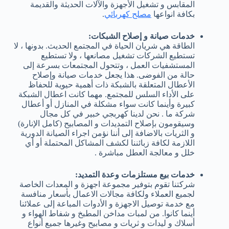
المقابس و تشغيل الأجهزة والآلات الحديثة والقديمة
بكافة انواعها
مصلح كهربائي
.
خدمات صيانة و إصلاح الشبكات:
الطاقة هي شريان الحياة في المجتمع الحديث. بدونها ، لا
تستطيع الشركات تشغيل مصانعها ، ولا تستطيع
المستشفيات العمل ، وتتحول المجتمعات بسرعة إلى
حالة من الفوضى. هذا يجعل خدمات صيانة وإصلاح
الأعطال المتعلقة بالشبكة ذات أهمية حيوية للحفاظ
على الأداء السلس للمجتمع. مهما كانت اعطال الشبكة
كبيرة وأينما كانت سواء مشكلة في المنازل أو أعطال
شركة ما . نحن لدينا كهربجي خبير في كل مجال
وسيقومون بإصلاح التمديدات و المصابيح (كامل الإنارة)
و الثريات بالاضافة إلى أننا نؤمن اجراء الصيانة الدورية
اللازمة لكافة زبائننا لكشف المشاكل المحتملة أو أي
خلل و معالجة العطل مباشرة .
خدمات بيع مستلزمات وعدة التمديد:
شركتنا تقوم بتوفير مجموعة اجهزة و المعدات الخاصة
لجميع العملاء ولكافة مجالات الاعمال بأسعار منافسة
مع خدمة توصيل الاجهزة و الأدوات المباعة إلى عملائنا
أينما كانوا. من لمبات مداخن المطبخ و شفاط الهواء و
أسلاك و ليدات و ثريات و مصابيح وغيرها جميع أنواع