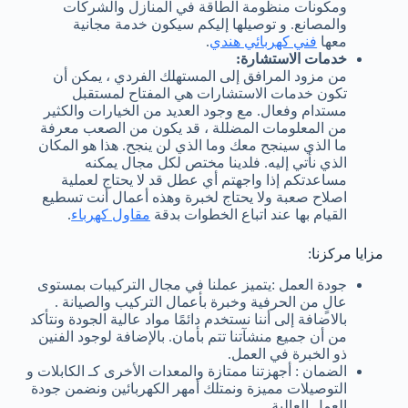
ومكونات منظومة الطاقة في المنازل والشركات
والمصانع. و توصيلها إليكم سيكون خدمة مجانية
معها
فني كهربائي هندي
.
خدمات الاستشارة:
من مزود المرافق إلى المستهلك الفردي ، يمكن أن
تكون خدمات الاستشارات هي المفتاح لمستقبل
مستدام وفعال. مع وجود العديد من الخيارات والكثير
من المعلومات المضللة ، قد يكون من الصعب معرفة
ما الذي سينجح معك وما الذي لن ينجح. هذا هو المكان
الذي نأتي إليه. فلدينا مختص لكل مجال يمكنه
مساعدتكم إذا واجهتم أي عطل قد لا يحتاج لعملية
اصلاح صعبة ولا يحتاج لخبرة وهذه أعمال أنت تسطيع
القيام بها عند اتباع الخطوات بدقة
مقاول كهرباء
.
مزايا مركزنا:
جودة العمل :يتميز عملنا في مجال التركيبات بمستوى
عالٍ من الحرفية وخبرة بأعمال التركيب والصيانة .
بالاضافة إلى أننا نستخدم دائمًا مواد عالية الجودة ونتأكد
من أن جميع منشآتنا تتم بأمان. بالإضافة لوجود الفنين
ذو الخبرة في العمل.
الضمان : أجهزتنا ممتازة والمعدات الأخرى كـ الكابلات و
التوصيلات مميزة ونمتلك أمهر الكهربائين ونضمن جودة
العمل العالية.