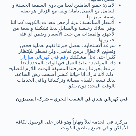
الأمان: جميع العاملين لدينا من ذوي السمعة الحسنة و
التعامل مع العميل بأمان وثقة مع الزبائن هو صفة
وسمة نتميز بها.
الأسعار المنافسة : لدينا أرخص معدات بالكويت كما اننا
نوفر اسلاك رخيصة وبالمقابل لدينا تشكيلة واسعة من
الأجهزة والمعدات من حيث الأسعار وضمن أي فئة
تختارونها.
سرعة الاستجابة : بفضل خبرتنا نقوم بعملية فحص
وتصليح الاعطال بزمن قياسي. ولن تضطر للإنتظار
كثيراً حتى تحلَّ مشكلتك
رقم فني كهربائي منازل
.
دقة المواعيد : تنفيذ العمل في الوقت المحدد أيضاً
مرتبط بخبرتنا و معرفتنا المسبقة للوقت اللازم للتصليح
. ذلك لأننا ندرك أنا حياتنا كبشر أصبحت رهن الساعة.
لذلك نسعى للقيام بصيانة وتركيباتنا وباقي الخدمات
بالوقت المحدد دون تلكؤ.
فني كهربائي هندي في الشعب البحري – شركة المتميزون
مركزنا في الخدمة ليلاً ونهاراً وهو قادر على الوصول لكافة
الأماكن و في جميع مناطق الكويت