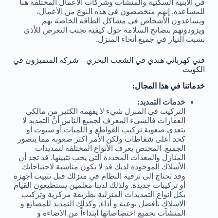
في الابنية السكنية والمنشآت وشركات الأعمال المختلفة هنا
للمساعدة. إنهم متخصصون في هذه النوع من الأعمال،
ويساعدون الأشخاص في مشاكل الطاقة الخاصة بهم
ويزودونهم بنصائح السلامة حول كيفية تجنب التعرض للأذى
بسبب التيار في جميع أنحاء المنزل.
فني كهربائي هندي في الشعب البحري – شركة المتميزون في
الكويت
خدماتنا في هذا المجال:
خدمات التمديد:
التركيب في المنزل شيء لا يفهمه الكثير من مالكي
العقارات فالشيء المعرف لجميع الناس أنَّ التمديد لا
يتعدى صعوبة تركيب القواطع و اللمبات أو سبوت أو
كحد أعلى شفاطات ولكن الأمر أكثر صعوبة مما يتصور
الجميع. المختص يعرف الأنواع المختلفة لتمديدات
المنازل والمعدات المحددة التي يجب تثبيتها. قد تجد أن
الأسلاك الموجودة لديك قد لا تكون مناسبة لاحتياجاتك
وقد تحتاج إلى ترقية النظام في منزلك قبل تثبيت أجهزة
أو تركيبات جديدة. ولذلك لدينا معلمين يستطيعون القيام
بكل انواع التمديدات المنزلية بطريقة مركزية وتركيب
الاسلاك بأفضل نوعية و أداء, وكذلك التمديد للمصانع و
المنشآت بجميع اختصاصاتها ابتداءاً من الاضاءة و