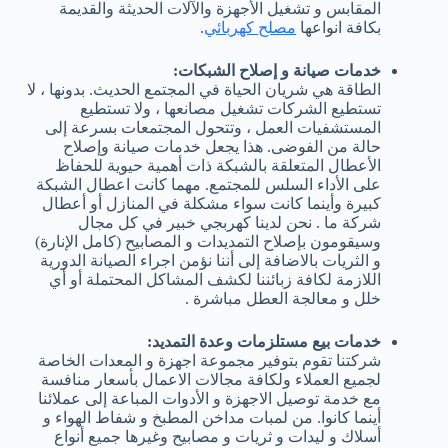
المقابس و تشغيل الأجهزة والآلات الحديثة والقديمة
بكافة انواعها
مصلح كهربائي
.
خدمات صيانة و إصلاح الشبكات:
الطاقة هي شريان الحياة في المجتمع الحديث. بدونها ، لا
تستطيع الشركات تشغيل مصانعها ، ولا تستطيع
المستشفيات العمل ، وتتحول المجتمعات بسرعة إلى
حالة من الفوضى. هذا يجعل خدمات صيانة وإصلاح
الأعطال المتعلقة بالشبكة ذات أهمية حيوية للحفاظ
على الأداء السلس للمجتمع. مهما كانت اعطال الشبكة
كبيرة وأينما كانت سواء مشكلة في المنازل أو أعطال
شركة ما . نحن لدينا كهربجي خبير في كل مجال
وسيقومون بإصلاح التمديدات و المصابيح (كامل الإنارة)
و الثريات بالاضافة إلى أننا نؤمن اجراء الصيانة الدورية
اللازمة لكافة زبائننا لكشف المشاكل المحتملة أو أي
خلل و معالجة العطل مباشرة .
خدمات بيع مستلزمات وعدة التمديد:
شركتنا تقوم بتوفير مجموعة اجهزة و المعدات الخاصة
لجميع العملاء ولكافة مجالات الاعمال بأسعار منافسة
مع خدمة توصيل الاجهزة و الأدوات المباعة إلى عملائنا
أينما كانوا. من لمبات مداخن المطبخ و شفاط الهواء و
أسلاك و ليدات و ثريات و مصابيح وغيرها جميع أنواع