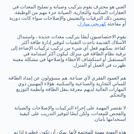
الفني هو محترف يقوم بتركيب وصيانة و تصليح المعدات في
العقارات السكنية والتجارية. الصيانة جزء مهم من الوظيفة.
يتضمن ذلك الترقيات والتفتيش والإصلاحات سواء كانت دورية
أو مفاجئة
كهربجي منازل
.
يقوم الاختصاصيون أيضًا بتركيب معدات جديدة ، واستبدال
الأسلاك القديمة بأحدث التقنيات لتوفير إدارة طاقة أكثر
كفاءة. يمكنهم فعل أي شيء من تركيب تركيبات الإضاءة إلى
ترقية نظام الطاقة في منزلك ليكون أكثر استدامة في
المستقبل أو استكشاف الأخطاء وإصلاحها في مشكلة معينة
ظهرت في العمل أو المنزل.
هم العمود الفقري لأي صناعة. هم مسؤولون عن إمداد الطاقة
للمباني التجارية والصناعية والسكنية. هؤلاء المهنيين ذوي
المهارات العالية لديهم معرفة بنقل الطاقة وأنظمة التوزيع
والتحكم.
لا تقتصر المهمة على إجراء التركيبات والإصلاحات والصيانة
والفحص للمعدات، ولكن أيضًا لتوفير التدريب على كيفية
استخدامها بأمان.
هذه المهنة مهمة للمجتمع لأنها يمكن أن تكون خطيرة إذا تم