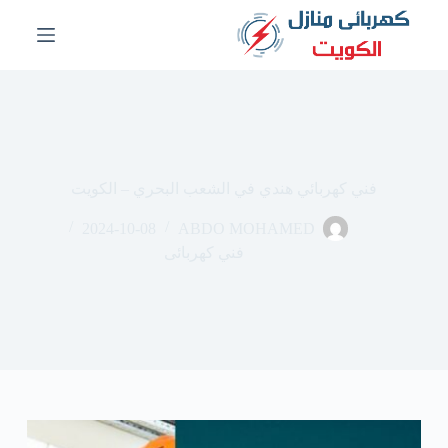
ا
ل
ت
ج
ا
و
ز
إ
ل
فني كهربائي هندي في الشعب البحري – الكويت
ى
ا
2024-10-08
ABDO MOHAMED
ل
م
فني كهربائى
ح
ت
و
ى