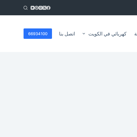
ا
ل
ت
ج
ا
ة
كهربائي في الكويت
اتصل بنا
66934100
و
ز
إ
ل
ى
ا
ل
م
ح
ت
و
ى