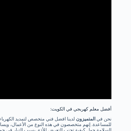
أفضل معلم كهربجي في الكويت:
نحن في
المتميزون
لدينا افضل فني متخصص لتمديد الكهرباء 
للمساعدة. إنهم متخصصون في هذه النوع من الأعمال، ويسا
السلامة حول كيفية تجنب التعرض للأذى بسبب التيار في جميع