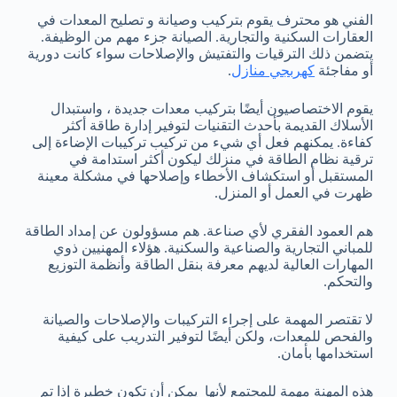
الفني هو محترف يقوم بتركيب وصيانة و تصليح المعدات في
العقارات السكنية والتجارية. الصيانة جزء مهم من الوظيفة.
يتضمن ذلك الترقيات والتفتيش والإصلاحات سواء كانت دورية
أو مفاجئة
كهربجي منازل
.
يقوم الاختصاصيون أيضًا بتركيب معدات جديدة ، واستبدال
الأسلاك القديمة بأحدث التقنيات لتوفير إدارة طاقة أكثر
كفاءة. يمكنهم فعل أي شيء من تركيب تركيبات الإضاءة إلى
ترقية نظام الطاقة في منزلك ليكون أكثر استدامة في
المستقبل أو استكشاف الأخطاء وإصلاحها في مشكلة معينة
ظهرت في العمل أو المنزل.
هم العمود الفقري لأي صناعة. هم مسؤولون عن إمداد الطاقة
للمباني التجارية والصناعية والسكنية. هؤلاء المهنيين ذوي
المهارات العالية لديهم معرفة بنقل الطاقة وأنظمة التوزيع
والتحكم.
لا تقتصر المهمة على إجراء التركيبات والإصلاحات والصيانة
والفحص للمعدات، ولكن أيضًا لتوفير التدريب على كيفية
استخدامها بأمان.
هذه المهنة مهمة للمجتمع لأنها يمكن أن تكون خطيرة إذا تم