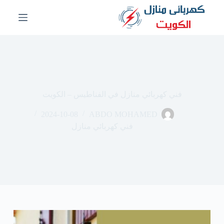
ا
ل
ت
ج
ا
و
ز
إ
ل
فني كهربائي منازل في الفناطيس – الكويت
ى
ا
2024-10-08
ABDO MOHAMED
ل
م
فني كهربائي منازل
ح
ت
و
ى