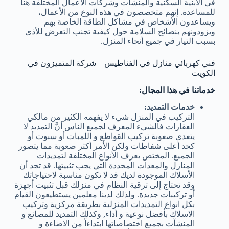
في الابنية السكنية والمنشآت وشركات الأعمال المختلفة هنا
للمساعدة. إنهم متخصصون في هذه النوع من الأعمال،
ويساعدون الأشخاص في مشاكل الطاقة الخاصة بهم
ويزودونهم بنصائح السلامة حول كيفية تجنب التعرض للأذى
بسبب التيار في جميع أنحاء المنزل.
فني كهربائي منازل في الفناطيس – شركة المتميزون في
الكويت
خدماتنا في هذا المجال:
خدمات التمديد:
التركيب في المنزل شيء لا يفهمه الكثير من مالكي
العقارات فالشيء المعرف لجميع الناس أنَّ التمديد لا
يتعدى صعوبة تركيب القواطع و اللمبات أو سبوت أو
كحد أعلى شفاطات ولكن الأمر أكثر صعوبة مما يتصور
الجميع. المختص يعرف الأنواع المختلفة لتمديدات
المنازل والمعدات المحددة التي يجب تثبيتها. قد تجد أن
الأسلاك الموجودة لديك قد لا تكون مناسبة لاحتياجاتك
وقد تحتاج إلى ترقية النظام في منزلك قبل تثبيت أجهزة
أو تركيبات جديدة. ولذلك لدينا معلمين يستطيعون القيام
بكل انواع التمديدات المنزلية بطريقة مركزية وتركيب
الاسلاك بأفضل نوعية و أداء, وكذلك التمديد للمصانع و
المنشآت بجميع اختصاصاتها ابتداءاً من الاضاءة و