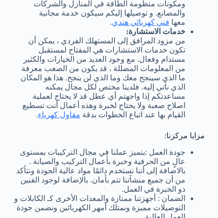
ومكونات منظومة الطاقة في المنازل والشركات
والمصانع. و توصيلها إليكم سيكون خدمة مجانية
معها
فني كهربائي هندي
.
خدمات الاستشارة:
من مزود المرافق إلى المستهلك الفردي ، يمكن أن
تكون خدمات الاستشارات هي المفتاح لمستقبل
مستدام وفعال. مع وجود العديد من الخيارات والكثير
من المعلومات المضللة ، قد يكون من الصعب معرفة
ما الذي سينجح معك وما الذي لن ينجح. هذا هو المكان
الذي نأتي إليه. فلدينا مختص لكل مجال يمكنه
مساعدتكم إذا واجهتم أي عطل قد لا يحتاج لعملية
اصلاح صعبة ولا يحتاج لخبرة وهذه أعمال أنت تسطيع
القيام بها عند اتباع الخطوات بدقة
مقاول كهرباء
.
مزايا مركزنا:
جودة العمل :يتميز عملنا في مجال التركيبات بمستوى
عالٍ من الحرفية وخبرة بأعمال التركيب والصيانة .
بالاضافة إلى أننا نستخدم دائمًا مواد عالية الجودة ونتأكد
من أن جميع منشآتنا تتم بأمان. بالإضافة لوجود الفنين
ذو الخبرة في العمل.
الضمان : أجهزتنا ممتازة والمعدات الأخرى كـ الكابلات و
التوصيلات مميزة ونمتلك أمهر الكهربائين ونضمن جودة
العمل العالية.