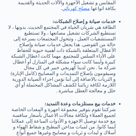
المقابس و تشغيل الأجهزة والآلات الحديثة والقديمة
بكافة انواعها
مصلح كهربائي
.
خدمات صيانة و إصلاح الشبكات:
الطاقة هي شريان الحياة في المجتمع الحديث. بدونها ، لا
تستطيع الشركات تشغيل مصانعها ، ولا تستطيع
المستشفيات العمل ، وتتحول المجتمعات بسرعة إلى
حالة من الفوضى. هذا يجعل خدمات صيانة وإصلاح
الأعطال المتعلقة بالشبكة ذات أهمية حيوية للحفاظ
على الأداء السلس للمجتمع. مهما كانت اعطال الشبكة
كبيرة وأينما كانت سواء مشكلة في المنازل أو أعطال
شركة ما . نحن لدينا كهربجي خبير في كل مجال
وسيقومون بإصلاح التمديدات و المصابيح (كامل الإنارة)
و الثريات بالاضافة إلى أننا نؤمن اجراء الصيانة الدورية
اللازمة لكافة زبائننا لكشف المشاكل المحتملة أو أي
خلل و معالجة العطل مباشرة .
خدمات بيع مستلزمات وعدة التمديد:
شركتنا تقوم بتوفير مجموعة اجهزة و المعدات الخاصة
لجميع العملاء ولكافة مجالات الاعمال بأسعار منافسة
مع خدمة توصيل الاجهزة و الأدوات المباعة إلى عملائنا
أينما كانوا. من لمبات مداخن المطبخ و شفاط الهواء و
أسلاك و ليدات و ثريات و مصابيح وغيرها جميع أنواع