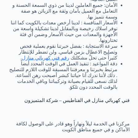
الأمان: جميع العاملين لدينا من ذوي السمعة الحسنة و
التعامل مع العميل بأمان وثقة مع الزبائن هو صفة
وسمة نتميز بها.
الأسعار المنافسة : لدينا أرخص معدات بالكويت كما اننا
نوفر اسلاك رخيصة وبالمقابل لدينا تشكيلة واسعة من
الأجهزة والمعدات من حيث الأسعار وضمن أي فئة
تختارونها.
سرعة الاستجابة : بفضل خبرتنا نقوم بعملية فحص
وتصليح الاعطال بزمن قياسي. ولن تضطر للإنتظار
كثيراً حتى تحلَّ مشكلتك
رقم فني كهربائي منازل
.
دقة المواعيد : تنفيذ العمل في الوقت المحدد أيضاً
مرتبط بخبرتنا و معرفتنا المسبقة للوقت اللازم للتصليح
. ذلك لأننا ندرك أنا حياتنا كبشر أصبحت رهن الساعة.
لذلك نسعى للقيام بصيانة وتركيباتنا وباقي الخدمات
بالوقت المحدد دون تلكؤ.
فني كهربائي منازل في الفناطيس – شركة المتميزون
مركزنا في الخدمة ليلاً ونهاراً وهو قادر على الوصول لكافة
الأماكن و في جميع مناطق الكويت