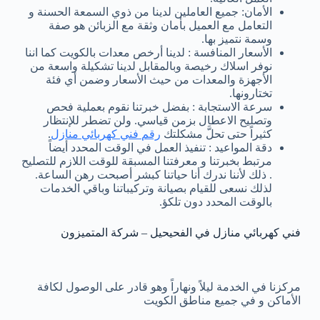
الأمان: جميع العاملين لدينا من ذوي السمعة الحسنة و
التعامل مع العميل بأمان وثقة مع الزبائن هو صفة
وسمة نتميز بها.
الأسعار المنافسة : لدينا أرخص معدات بالكويت كما اننا
نوفر اسلاك رخيصة وبالمقابل لدينا تشكيلة واسعة من
الأجهزة والمعدات من حيث الأسعار وضمن أي فئة
تختارونها.
سرعة الاستجابة : بفضل خبرتنا نقوم بعملية فحص
وتصليح الاعطال بزمن قياسي. ولن تضطر للإنتظار
كثيراً حتى تحلَّ مشكلتك
رقم فني كهربائي منازل
.
دقة المواعيد : تنفيذ العمل في الوقت المحدد أيضاً
مرتبط بخبرتنا و معرفتنا المسبقة للوقت اللازم للتصليح
. ذلك لأننا ندرك أنا حياتنا كبشر أصبحت رهن الساعة.
لذلك نسعى للقيام بصيانة وتركيباتنا وباقي الخدمات
بالوقت المحدد دون تلكؤ.
فني كهربائي منازل في الفحيحيل – شركة المتميزون
مركزنا في الخدمة ليلاً ونهاراً وهو قادر على الوصول لكافة
الأماكن و في جميع مناطق الكويت