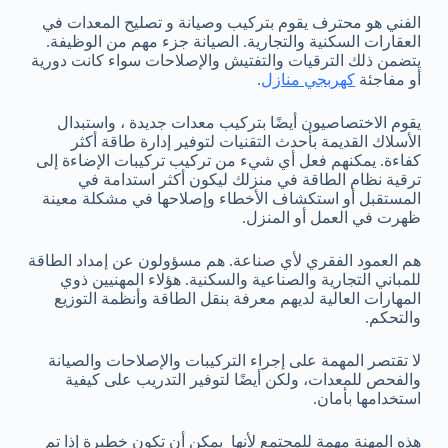
الفني هو محترف يقوم بتركيب وصيانة و تصليح المعدات في
العقارات السكنية والتجارية. الصيانة جزء مهم من الوظيفة.
يتضمن ذلك الترقيات والتفتيش والإصلاحات سواء كانت دورية
أو مفاجئة
كهربجي منازل
.
يقوم الاختصاصيون أيضًا بتركيب معدات جديدة ، واستبدال
الأسلاك القديمة بأحدث التقنيات لتوفير إدارة طاقة أكثر
كفاءة. يمكنهم فعل أي شيء من تركيب تركيبات الإضاءة إلى
ترقية نظام الطاقة في منزلك ليكون أكثر استدامة في
المستقبل أو استكشاف الأخطاء وإصلاحها في مشكلة معينة
ظهرت في العمل أو المنزل.
هم العمود الفقري لأي صناعة. هم مسؤولون عن إمداد الطاقة
للمباني التجارية والصناعية والسكنية. هؤلاء المهنيين ذوي
المهارات العالية لديهم معرفة بنقل الطاقة وأنظمة التوزيع
والتحكم.
لا تقتصر المهمة على إجراء التركيبات والإصلاحات والصيانة
والفحص للمعدات، ولكن أيضًا لتوفير التدريب على كيفية
استخدامها بأمان.
هذه المهنة مهمة للمجتمع لأنها يمكن أن تكون خطيرة إذا تم