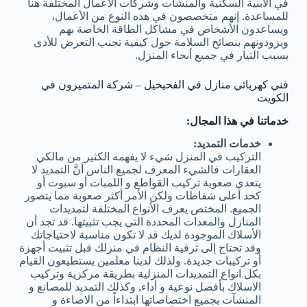
في الابنية السكنية والمنشآت وشركات الأعمال المختلفة هنا
للمساعدة. إنهم متخصصون في هذه النوع من الأعمال،
ويساعدون الأشخاص في مشاكل الطاقة الخاصة بهم
ويزودونهم بنصائح السلامة حول كيفية تجنب التعرض للأذى
بسبب التيار في جميع أنحاء المنزل.
فني كهربائي منازل في الفحيحيل – شركة المتميزون في
الكويت
خدماتنا في هذا المجال:
خدمات التمديد:
التركيب في المنزل شيء لا يفهمه الكثير من مالكي
العقارات فالشيء المعرف لجميع الناس أنَّ التمديد لا
يتعدى صعوبة تركيب القواطع و اللمبات أو سبوت أو
كحد أعلى شفاطات ولكن الأمر أكثر صعوبة مما يتصور
الجميع. المختص يعرف الأنواع المختلفة لتمديدات
المنازل والمعدات المحددة التي يجب تثبيتها. قد تجد أن
الأسلاك الموجودة لديك قد لا تكون مناسبة لاحتياجاتك
وقد تحتاج إلى ترقية النظام في منزلك قبل تثبيت أجهزة
أو تركيبات جديدة. ولذلك لدينا معلمين يستطيعون القيام
بكل انواع التمديدات المنزلية بطريقة مركزية وتركيب
الاسلاك بأفضل نوعية و أداء, وكذلك التمديد للمصانع و
المنشآت بجميع اختصاصاتها ابتداءاً من الاضاءة و