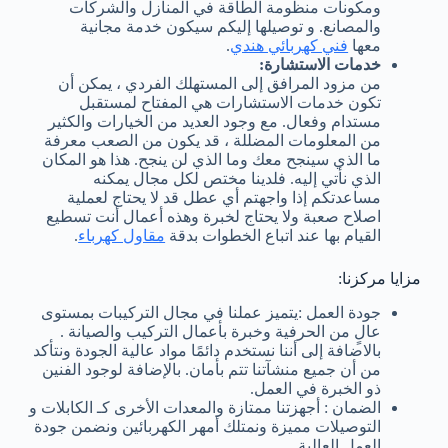
ومكونات منظومة الطاقة في المنازل والشركات
والمصانع. و توصيلها إليكم سيكون خدمة مجانية
معها
فني كهربائي هندي
.
خدمات الاستشارة:
من مزود المرافق إلى المستهلك الفردي ، يمكن أن
تكون خدمات الاستشارات هي المفتاح لمستقبل
مستدام وفعال. مع وجود العديد من الخيارات والكثير
من المعلومات المضللة ، قد يكون من الصعب معرفة
ما الذي سينجح معك وما الذي لن ينجح. هذا هو المكان
الذي نأتي إليه. فلدينا مختص لكل مجال يمكنه
مساعدتكم إذا واجهتم أي عطل قد لا يحتاج لعملية
اصلاح صعبة ولا يحتاج لخبرة وهذه أعمال أنت تسطيع
القيام بها عند اتباع الخطوات بدقة
مقاول كهرباء
.
مزايا مركزنا:
جودة العمل :يتميز عملنا في مجال التركيبات بمستوى
عالٍ من الحرفية وخبرة بأعمال التركيب والصيانة .
بالاضافة إلى أننا نستخدم دائمًا مواد عالية الجودة ونتأكد
من أن جميع منشآتنا تتم بأمان. بالإضافة لوجود الفنين
ذو الخبرة في العمل.
الضمان : أجهزتنا ممتازة والمعدات الأخرى كـ الكابلات و
التوصيلات مميزة ونمتلك أمهر الكهربائين ونضمن جودة
العمل العالية.