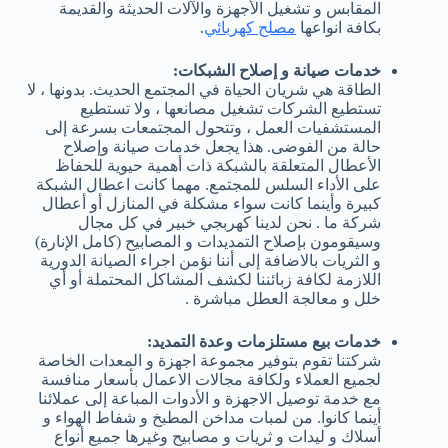
المقابس و تشغيل الأجهزة والآلات الحديثة والقديمة
بكافة انواعها
مصلح كهربائي
.
خدمات صيانة و إصلاح الشبكات:
الطاقة هي شريان الحياة في المجتمع الحديث. بدونها ، لا
تستطيع الشركات تشغيل مصانعها ، ولا تستطيع
المستشفيات العمل ، وتتحول المجتمعات بسرعة إلى
حالة من الفوضى. هذا يجعل خدمات صيانة وإصلاح
الأعطال المتعلقة بالشبكة ذات أهمية حيوية للحفاظ
على الأداء السلس للمجتمع. مهما كانت اعطال الشبكة
كبيرة وأينما كانت سواء مشكلة في المنازل أو أعطال
شركة ما . نحن لدينا كهربجي خبير في كل مجال
وسيقومون بإصلاح التمديدات و المصابيح (كامل الإنارة)
و الثريات بالاضافة إلى أننا نؤمن اجراء الصيانة الدورية
اللازمة لكافة زبائننا لكشف المشاكل المحتملة أو أي
خلل و معالجة العطل مباشرة .
خدمات بيع مستلزمات وعدة التمديد:
شركتنا تقوم بتوفير مجموعة اجهزة و المعدات الخاصة
لجميع العملاء ولكافة مجالات الاعمال بأسعار منافسة
مع خدمة توصيل الاجهزة و الأدوات المباعة إلى عملائنا
أينما كانوا. من لمبات مداخن المطبخ و شفاط الهواء و
أسلاك و ليدات و ثريات و مصابيح وغيرها جميع أنواع