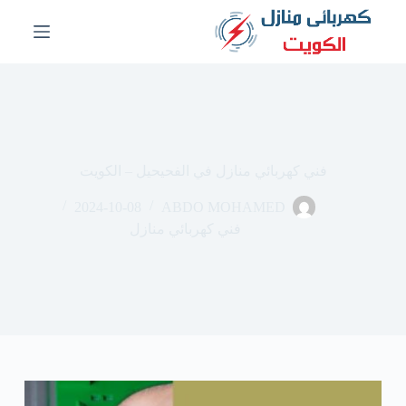
ا
ل
ت
ج
ا
و
ز
إ
ل
فني كهربائي منازل في الفحيحيل – الكويت
ى
ا
2024-10-08
ABDO MOHAMED
ل
م
فني كهربائي منازل
ح
ت
و
ى