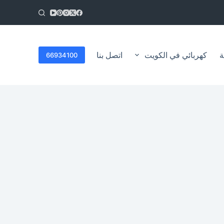
ا
ل
ت
ج
ا
ة
كهربائي في الكويت
اتصل بنا
66934100
و
ز
إ
ل
ى
ا
ل
م
ح
ت
و
ى