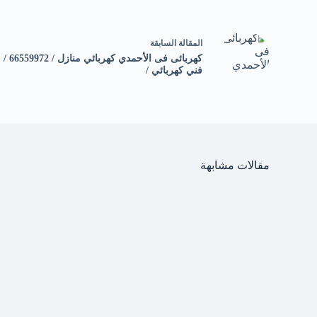
ال
مقالة
السابقة
كهربائى فى الأحمدي كهربائي منازل / 66559972 /
فني كهربائي /
مقالات مشابهة