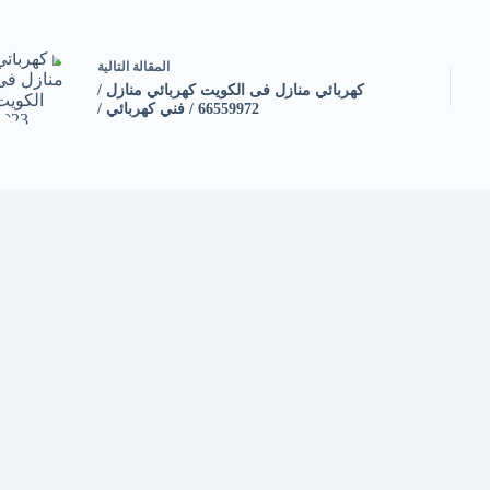
ال
مقالة
التالية
كهربائي منازل فى الكويت كهربائي منازل /
66559972 / فني كهربائي /