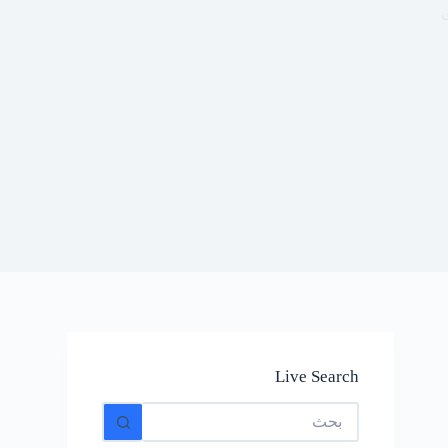
ت
Live Search
No
results