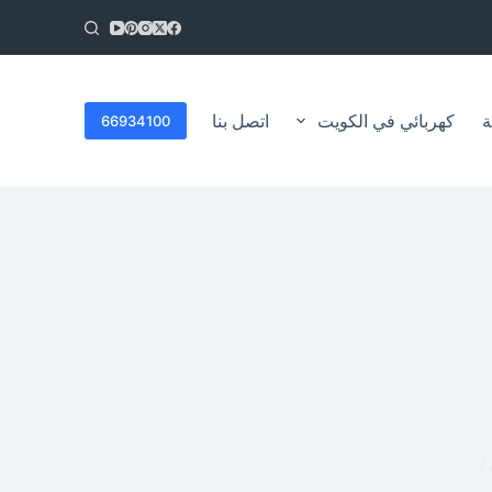
ا
ل
ت
ج
ا
ة
كهربائي في الكويت
اتصل بنا
66934100
و
ز
إ
ل
ى
ا
ل
م
ح
ت
و
ى