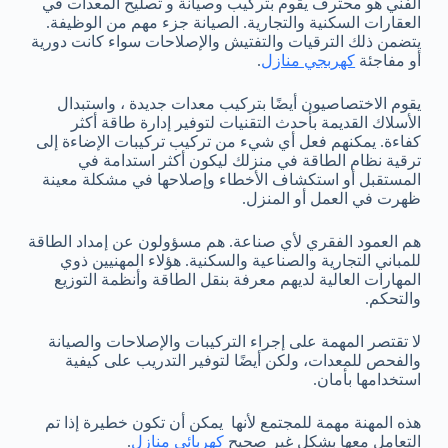
الفني هو محترف يقوم بتركيب وصيانة و تصليح المعدات في
العقارات السكنية والتجارية. الصيانة جزء مهم من الوظيفة.
يتضمن ذلك الترقيات والتفتيش والإصلاحات سواء كانت دورية
أو مفاجئة
كهربجي منازل
.
يقوم الاختصاصيون أيضًا بتركيب معدات جديدة ، واستبدال
الأسلاك القديمة بأحدث التقنيات لتوفير إدارة طاقة أكثر
كفاءة. يمكنهم فعل أي شيء من تركيب تركيبات الإضاءة إلى
ترقية نظام الطاقة في منزلك ليكون أكثر استدامة في
المستقبل أو استكشاف الأخطاء وإصلاحها في مشكلة معينة
ظهرت في العمل أو المنزل.
هم العمود الفقري لأي صناعة. هم مسؤولون عن إمداد الطاقة
للمباني التجارية والصناعية والسكنية. هؤلاء المهنيين ذوي
المهارات العالية لديهم معرفة بنقل الطاقة وأنظمة التوزيع
والتحكم.
لا تقتصر المهمة على إجراء التركيبات والإصلاحات والصيانة
والفحص للمعدات، ولكن أيضًا لتوفير التدريب على كيفية
استخدامها بأمان.
هذه المهنة مهمة للمجتمع لأنها يمكن أن تكون خطيرة إذا تم
التعامل معها بشكل غير صحيح
كهربائي منازل
.