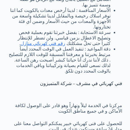
وسمة نتميز بها.
الأسعار المنافسة : لدينا أرخص معدات بالكويت كما اننا
نوفر اسلاك رخيصة وبالمقابل لدينا تشكيلة واسعة من
الأجهزة والمعدات من حيث الأسعار وضمن أي فئة
تختارونها.
سرعة الاستجابة : بفضل خبرتنا نقوم بعملية فحص
وتصليح الاعطال بزمن قياسي. ولن تضطر للإنتظار
كثيراً حتى تحلَّ مشكلتك
رقم فني كهربائي منازل
.
دقة المواعيد : تنفيذ العمل في الوقت المحدد أيضاً
مرتبط بخبرتنا و معرفتنا المسبقة للوقت اللازم للتصليح
. ذلك لأننا ندرك أنا حياتنا كبشر أصبحت رهن الساعة.
لذلك نسعى للقيام بصيانة وتركيباتنا وباقي الخدمات
بالوقت المحدد دون تلكؤ.
فني كهربائي في مشرف – شركة المتميزون
مركزنا في الخدمة ليلاً ونهاراً وهو قادر على الوصول لكافة
الأماكن و في جميع مناطق الكويت
للحصول على فنى كهربائي خبير يمكنكم التواصل معنا على
مدار 24 ساعة وسنكون عندك في البيت.