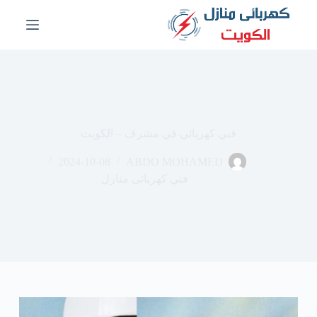
ا
ل
ت
ج
ا
و
ز
إ
ل
فني كهربائي في مشرف – الكويت
ى
ا
2024-10-08
ABDO MOHAMED
ل
م
فني كهربائي منازل
ح
ت
و
ى