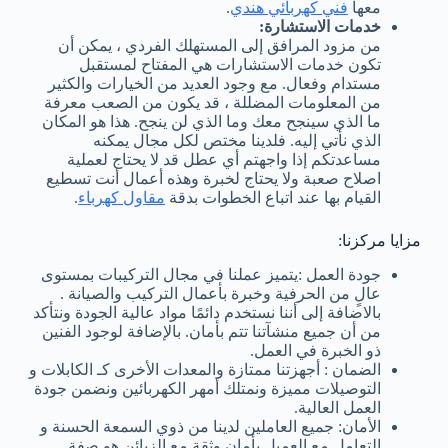
معها
فني كهربائي هندي
.
خدمات الاستشارة:
من مزود المرافق إلى المستهلك الفردي ، يمكن أن
تكون خدمات الاستشارات هي المفتاح لمستقبل
مستدام وفعال. مع وجود العديد من الخيارات والكثير
من المعلومات المضللة ، قد يكون من الصعب معرفة
ما الذي سينجح معك وما الذي لن ينجح. هذا هو المكان
الذي نأتي إليه. فلدينا مختص لكل مجال يمكنه
مساعدتكم إذا واجهتم أي عطل قد لا يحتاج لعملية
اصلاح صعبة ولا يحتاج لخبرة وهذه أعمال أنت تسطيع
القيام بها عند اتباع الخطوات بدقة
مقاول كهرباء
.
مزايا مركزنا:
جودة العمل :يتميز عملنا في مجال التركيبات بمستوى
عالٍ من الحرفية وخبرة بأعمال التركيب والصيانة .
بالاضافة إلى أننا نستخدم دائمًا مواد عالية الجودة ونتأكد
من أن جميع منشآتنا تتم بأمان. بالإضافة لوجود الفنين
ذو الخبرة في العمل.
الضمان : أجهزتنا ممتازة والمعدات الأخرى كـ الكابلات و
التوصيلات مميزة ونمتلك أمهر الكهربائين ونضمن جودة
العمل العالية.
الأمان: جميع العاملين لدينا من ذوي السمعة الحسنة و
التعامل مع العميل بأمان وثقة مع الزبائن هو صفة