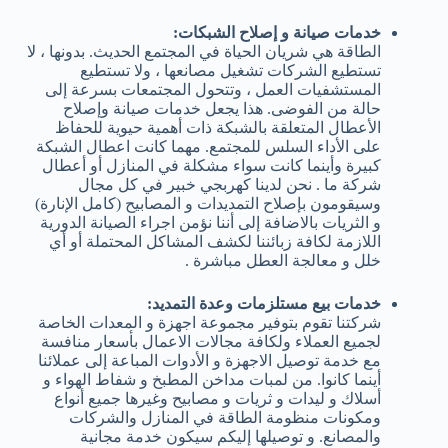
خدمات صيانة و إصلاح الشبكات:
الطاقة هي شريان الحياة في المجتمع الحديث. بدونها ، لا
تستطيع الشركات تشغيل مصانعها ، ولا تستطيع
المستشفيات العمل ، وتتحول المجتمعات بسرعة إلى
حالة من الفوضى. هذا يجعل خدمات صيانة وإصلاح
الأعطال المتعلقة بالشبكة ذات أهمية حيوية للحفاظ
على الأداء السلس للمجتمع. مهما كانت اعطال الشبكة
كبيرة وأينما كانت سواء مشكلة في المنازل أو أعطال
شركة ما . نحن لدينا كهربجي خبير في كل مجال
وسيقومون بإصلاح التمديدات و المصابيح (كامل الإنارة)
و الثريات بالاضافة إلى أننا نؤمن اجراء الصيانة الدورية
اللازمة لكافة زبائننا لكشف المشاكل المحتملة أو أي
خلل و معالجة العطل مباشرة .
خدمات بيع مستلزمات وعدة التمديد:
شركتنا تقوم بتوفير مجموعة اجهزة و المعدات الخاصة
لجميع العملاء ولكافة مجالات الاعمال بأسعار منافسة
مع خدمة توصيل الاجهزة و الأدوات المباعة إلى عملائنا
أينما كانوا. من لمبات مداخن المطبخ و شفاط الهواء و
أسلاك و ليدات و ثريات و مصابيح وغيرها جميع أنواع
ومكونات منظومة الطاقة في المنازل والشركات
والمصانع. و توصيلها إليكم سيكون خدمة مجانية