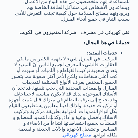
للمساعدة. إنهم متخصصون في هذه النوع من الأعمال،
ويساعدون الأشخاص في مشاكل الطاقة الخاصة بهم
ويزودونهم بنصائح السلامة حول كيفية تجنب التعرض للأذى
بسبب التيار في جميع أنحاء المنزل.
فني كهربائي في مشرف – شركة المتميزون في الكويت
خدماتنا في هذا المجال:
خدمات التمديد:
التركيب في المنزل شيء لا يفهمه الكثير من مالكي
العقارات فالشيء المعرف لجميع الناس أنَّ التمديد لا
يتعدى صعوبة تركيب القواطع و اللمبات أو سبوت أو
كحد أعلى شفاطات ولكن الأمر أكثر صعوبة مما يتصور
الجميع. المختص يعرف الأنواع المختلفة لتمديدات
المنازل والمعدات المحددة التي يجب تثبيتها. قد تجد أن
الأسلاك الموجودة لديك قد لا تكون مناسبة لاحتياجاتك
وقد تحتاج إلى ترقية النظام في منزلك قبل تثبيت أجهزة
أو تركيبات جديدة. ولذلك لدينا معلمين يستطيعون القيام
بكل انواع التمديدات المنزلية بطريقة مركزية وتركيب
الاسلاك بأفضل نوعية و أداء, وكذلك التمديد للمصانع و
المنشآت بجميع اختصاصاتها ابتداءاً من الاضاءة و
المقابس و تشغيل الأجهزة والآلات الحديثة والقديمة
بكافة انواعها
مصلح كهربائي
.