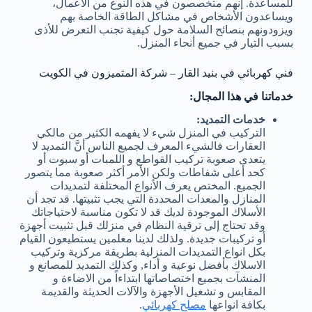
للمساعدة. إنهم متخصصون في هذه النوع من الأعمال،
ويساعدون الأشخاص في مشاكل الطاقة الخاصة بهم
ويزودونهم بنصائح السلامة حول كيفية تجنب التعرض للأذى
بسبب التيار في جميع أنحاء المنزل.
فني كهربائي في بنيد القار – شركة المتميزون في الكويت
خدماتنا في هذا المجال:
خدمات التمديد:
التركيب في المنزل شيء لا يفهمه الكثير من مالكي
العقارات فالشيء المعرف لجميع الناس أنَّ التمديد لا
يتعدى صعوبة تركيب القواطع و اللمبات أو سبوت أو
كحد أعلى شفاطات ولكن الأمر أكثر صعوبة مما يتصور
الجميع. المختص يعرف الأنواع المختلفة لتمديدات
المنازل والمعدات المحددة التي يجب تثبيتها. قد تجد أن
الأسلاك الموجودة لديك قد لا تكون مناسبة لاحتياجاتك
وقد تحتاج إلى ترقية النظام في منزلك قبل تثبيت أجهزة
أو تركيبات جديدة. ولذلك لدينا معلمين يستطيعون القيام
بكل انواع التمديدات المنزلية بطريقة مركزية وتركيب
الاسلاك بأفضل نوعية و أداء, وكذلك التمديد للمصانع و
المنشآت بجميع اختصاصاتها ابتداءاً من الاضاءة و
المقابس و تشغيل الأجهزة والآلات الحديثة والقديمة
بكافة انواعها
مصلح كهربائي
.