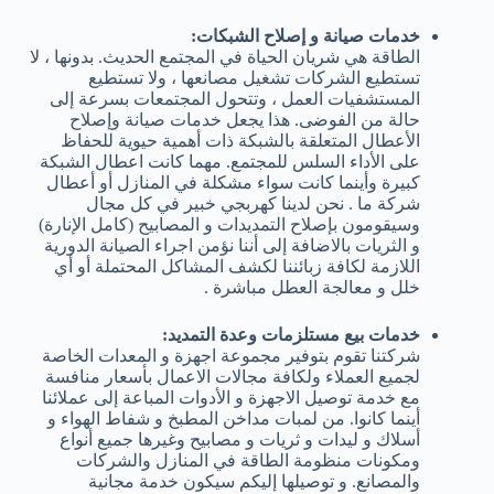
خدمات صيانة و إصلاح الشبكات:
الطاقة هي شريان الحياة في المجتمع الحديث. بدونها ، لا
تستطيع الشركات تشغيل مصانعها ، ولا تستطيع
المستشفيات العمل ، وتتحول المجتمعات بسرعة إلى
حالة من الفوضى. هذا يجعل خدمات صيانة وإصلاح
الأعطال المتعلقة بالشبكة ذات أهمية حيوية للحفاظ
على الأداء السلس للمجتمع. مهما كانت اعطال الشبكة
كبيرة وأينما كانت سواء مشكلة في المنازل أو أعطال
شركة ما . نحن لدينا كهربجي خبير في كل مجال
وسيقومون بإصلاح التمديدات و المصابيح (كامل الإنارة)
و الثريات بالاضافة إلى أننا نؤمن اجراء الصيانة الدورية
اللازمة لكافة زبائننا لكشف المشاكل المحتملة أو أي
خلل و معالجة العطل مباشرة .
خدمات بيع مستلزمات وعدة التمديد:
شركتنا تقوم بتوفير مجموعة اجهزة و المعدات الخاصة
لجميع العملاء ولكافة مجالات الاعمال بأسعار منافسة
مع خدمة توصيل الاجهزة و الأدوات المباعة إلى عملائنا
أينما كانوا. من لمبات مداخن المطبخ و شفاط الهواء و
أسلاك و ليدات و ثريات و مصابيح وغيرها جميع أنواع
ومكونات منظومة الطاقة في المنازل والشركات
والمصانع. و توصيلها إليكم سيكون خدمة مجانية