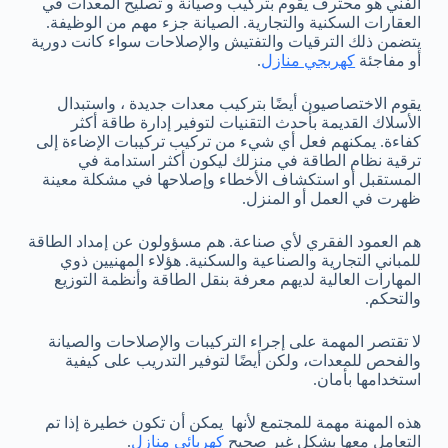
الفني هو محترف يقوم بتركيب وصيانة و تصليح المعدات في
العقارات السكنية والتجارية. الصيانة جزء مهم من الوظيفة.
يتضمن ذلك الترقيات والتفتيش والإصلاحات سواء كانت دورية
أو مفاجئة
كهربجي منازل
.
يقوم الاختصاصيون أيضًا بتركيب معدات جديدة ، واستبدال
الأسلاك القديمة بأحدث التقنيات لتوفير إدارة طاقة أكثر
كفاءة. يمكنهم فعل أي شيء من تركيب تركيبات الإضاءة إلى
ترقية نظام الطاقة في منزلك ليكون أكثر استدامة في
المستقبل أو استكشاف الأخطاء وإصلاحها في مشكلة معينة
ظهرت في العمل أو المنزل.
هم العمود الفقري لأي صناعة. هم مسؤولون عن إمداد الطاقة
للمباني التجارية والصناعية والسكنية. هؤلاء المهنيين ذوي
المهارات العالية لديهم معرفة بنقل الطاقة وأنظمة التوزيع
والتحكم.
لا تقتصر المهمة على إجراء التركيبات والإصلاحات والصيانة
والفحص للمعدات، ولكن أيضًا لتوفير التدريب على كيفية
استخدامها بأمان.
هذه المهنة مهمة للمجتمع لأنها يمكن أن تكون خطيرة إذا تم
التعامل معها بشكل غير صحيح
كهربائي منازل
.