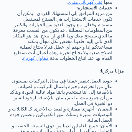
معها
فني كهربائي هندي
.
خدمات الاستشارة:
من مزود المرافق إلى المستهلك الفردي ، يمكن أن
تكون خدمات الاستشارات هي المفتاح لمستقبل
مستدام وفعال. مع وجود العديد من الخيارات والكثير
من المعلومات المضللة ، قد يكون من الصعب معرفة
ما الذي سينجح معك وما الذي لن ينجح. هذا هو المكان
الذي نأتي إليه. فلدينا مختص لكل مجال يمكنه
مساعدتكم إذا واجهتم أي عطل قد لا يحتاج لعملية
اصلاح صعبة ولا يحتاج لخبرة وهذه أعمال أنت تسطيع
القيام بها عند اتباع الخطوات بدقة
مقاول كهرباء
.
مزايا مركزنا:
جودة العمل :يتميز عملنا في مجال التركيبات بمستوى
عالٍ من الحرفية وخبرة بأعمال التركيب والصيانة .
بالاضافة إلى أننا نستخدم دائمًا مواد عالية الجودة ونتأكد
من أن جميع منشآتنا تتم بأمان. بالإضافة لوجود الفنين
ذو الخبرة في العمل.
الضمان : أجهزتنا ممتازة والمعدات الأخرى كـ الكابلات و
التوصيلات مميزة ونمتلك أمهر الكهربائين ونضمن جودة
العمل العالية.
الأمان: جميع العاملين لدينا من ذوي السمعة الحسنة و
التعامل مع العميل بأمان وثقة مع الزبائن هو صفة