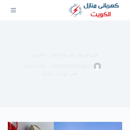
ا
ل
ت
ج
ا
و
ز
إ
ل
فني كهربائي في بنيد القار – الكويت
ى
ا
2024-10-08
ABDO MOHAMED
ل
م
فني كهربائي منازل
ح
ت
و
ى