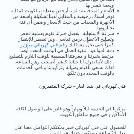
وسمة نتميز بها.
الأسعار المنافسة : لدينا أرخص معدات بالكويت كما اننا
نوفر اسلاك رخيصة وبالمقابل لدينا تشكيلة واسعة من
الأجهزة والمعدات من حيث الأسعار وضمن أي فئة
تختارونها.
سرعة الاستجابة : بفضل خبرتنا نقوم بعملية فحص
وتصليح الاعطال بزمن قياسي. ولن تضطر للإنتظار
كثيراً حتى تحلَّ مشكلتك
رقم فني كهربائي منازل
.
دقة المواعيد : تنفيذ العمل في الوقت المحدد أيضاً
مرتبط بخبرتنا و معرفتنا المسبقة للوقت اللازم للتصليح
. ذلك لأننا ندرك أنا حياتنا كبشر أصبحت رهن الساعة.
لذلك نسعى للقيام بصيانة وتركيباتنا وباقي الخدمات
بالوقت المحدد دون تلكؤ.
فني كهربائي في بنيد القار – شركة المتميزون
مركزنا في الخدمة ليلاً ونهاراً وهو قادر على الوصول لكافة
الأماكن و في جميع مناطق الكويت
للحصول على فنى كهربائي خبير يمكنكم التواصل معنا على
مدار 24 ساعة وسنكون عندك في البيت.