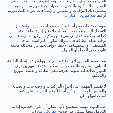
الفني هو محترف يقوم بتركيب وصيانة و تصليح المعدات في
العقارات السكنية والتجارية. الصيانة جزء مهم من الوظيفة.
يتضمن ذلك الترقيات والتفتيش والإصلاحات سواء كانت دورية
أو مفاجئة
كهربجي منازل
.
يقوم الاختصاصيون أيضًا بتركيب معدات جديدة ، واستبدال
الأسلاك القديمة بأحدث التقنيات لتوفير إدارة طاقة أكثر
كفاءة. يمكنهم فعل أي شيء من تركيب تركيبات الإضاءة إلى
ترقية نظام الطاقة في منزلك ليكون أكثر استدامة في
المستقبل أو استكشاف الأخطاء وإصلاحها في مشكلة معينة
ظهرت في العمل أو المنزل.
هم العمود الفقري لأي صناعة. هم مسؤولون عن إمداد الطاقة
للمباني التجارية والصناعية والسكنية. هؤلاء المهنيين ذوي
المهارات العالية لديهم معرفة بنقل الطاقة وأنظمة التوزيع
والتحكم.
لا تقتصر المهمة على إجراء التركيبات والإصلاحات والصيانة
والفحص للمعدات، ولكن أيضًا لتوفير التدريب على كيفية
استخدامها بأمان.
هذه المهنة مهمة للمجتمع لأنها يمكن أن تكون خطيرة إذا تم
التعامل معها بشكل غير صحيح
كهربائي منازل
.