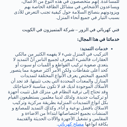
للمساعدة. إنهم متخصصون في هذه النوع من الأعمال،
ويساعدون الأشخاص في مشاكل الطاقة الخاصة بهم
ويزودونهم بنصائح السلامة حول كيفية تجنب التعرض للأذى
بسبب التيار في جميع أنحاء المنزل.
فني كهربائي في الزور – شركة المتميزون في الكويت
خدماتنا في هذا المجال:
خدمات التمديد:
التركيب في المنزل شيء لا يفهمه الكثير من مالكي
العقارات فالشيء المعرف لجميع الناس أنَّ التمديد لا
يتعدى صعوبة تركيب القواطع و اللمبات أو سبوت أو
كحد أعلى شفاطات ولكن الأمر أكثر صعوبة مما يتصور
الجميع. المختص يعرف الأنواع المختلفة لتمديدات
المنازل والمعدات المحددة التي يجب تثبيتها. قد تجد أن
الأسلاك الموجودة لديك قد لا تكون مناسبة لاحتياجاتك
وقد تحتاج إلى ترقية النظام في منزلك قبل تثبيت أجهزة
أو تركيبات جديدة. ولذلك لدينا معلمين يستطيعون القيام
بكل انواع التمديدات المنزلية بطريقة مركزية وتركيب
الاسلاك بأفضل نوعية و أداء, وكذلك التمديد للمصانع و
المنشآت بجميع اختصاصاتها ابتداءاً من الاضاءة و
المقابس و تشغيل الأجهزة والآلات الحديثة والقديمة
بكافة انواعها
مصلح كهربائي
.