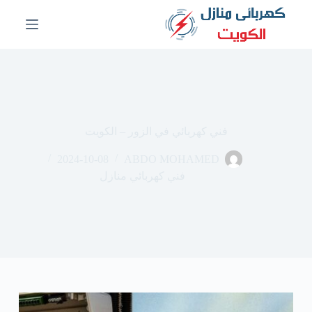
ا
ل
ت
ج
ا
و
ز
إ
ل
فني كهربائي في الزور – الكويت
ى
ا
2024-10-08
ABDO MOHAMED
ل
م
فني كهربائي منازل
ح
ت
و
ى