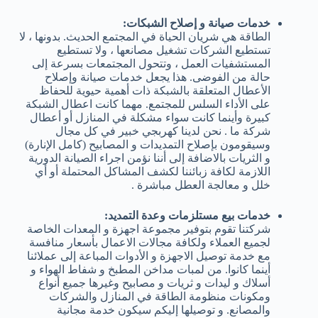
خدمات صيانة و إصلاح الشبكات:
الطاقة هي شريان الحياة في المجتمع الحديث. بدونها ، لا
تستطيع الشركات تشغيل مصانعها ، ولا تستطيع
المستشفيات العمل ، وتتحول المجتمعات بسرعة إلى
حالة من الفوضى. هذا يجعل خدمات صيانة وإصلاح
الأعطال المتعلقة بالشبكة ذات أهمية حيوية للحفاظ
على الأداء السلس للمجتمع. مهما كانت اعطال الشبكة
كبيرة وأينما كانت سواء مشكلة في المنازل أو أعطال
شركة ما . نحن لدينا كهربجي خبير في كل مجال
وسيقومون بإصلاح التمديدات و المصابيح (كامل الإنارة)
و الثريات بالاضافة إلى أننا نؤمن اجراء الصيانة الدورية
اللازمة لكافة زبائننا لكشف المشاكل المحتملة أو أي
خلل و معالجة العطل مباشرة .
خدمات بيع مستلزمات وعدة التمديد:
شركتنا تقوم بتوفير مجموعة اجهزة و المعدات الخاصة
لجميع العملاء ولكافة مجالات الاعمال بأسعار منافسة
مع خدمة توصيل الاجهزة و الأدوات المباعة إلى عملائنا
أينما كانوا. من لمبات مداخن المطبخ و شفاط الهواء و
أسلاك و ليدات و ثريات و مصابيح وغيرها جميع أنواع
ومكونات منظومة الطاقة في المنازل والشركات
والمصانع. و توصيلها إليكم سيكون خدمة مجانية