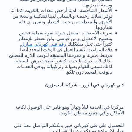
وسمة نتميز بها.
الأسعار المنافسة : لدينا أرخص معدات بالكويت كما اننا
نوفر اسلاك رخيصة وبالمقابل لدينا تشكيلة واسعة من
الأجهزة والمعدات من حيث الأسعار وضمن أي فئة
تختارونها.
سرعة الاستجابة : بفضل خبرتنا نقوم بعملية فحص
وتصليح الاعطال بزمن قياسي. ولن تضطر للإنتظار
كثيراً حتى تحلَّ مشكلتك
رقم فني كهربائي منازل
.
دقة المواعيد : تنفيذ العمل في الوقت المحدد أيضاً
مرتبط بخبرتنا و معرفتنا المسبقة للوقت اللازم للتصليح
. ذلك لأننا ندرك أنا حياتنا كبشر أصبحت رهن الساعة.
لذلك نسعى للقيام بصيانة وتركيباتنا وباقي الخدمات
بالوقت المحدد دون تلكؤ.
فني كهربائي في الزور – شركة المتميزون
مركزنا في الخدمة ليلاً ونهاراً وهو قادر على الوصول لكافة
الأماكن و في جميع مناطق الكويت
للحصول على فنى كهربائي خبير يمكنكم التواصل معنا على
مدار 24 ساعة وسنكون عندك في البيت.