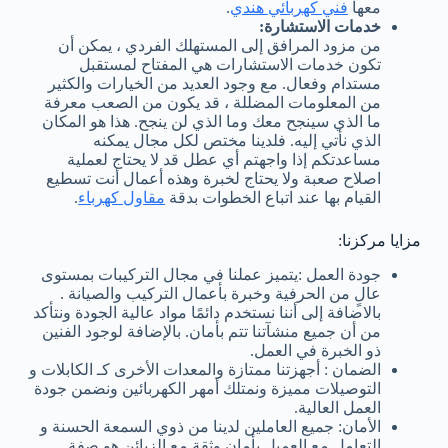
معها
فني كهربائي هندي
.
خدمات الاستشارة:
من مزود المرافق إلى المستهلك الفردي ، يمكن أن
تكون خدمات الاستشارات هي المفتاح لمستقبل
مستدام وفعال. مع وجود العديد من الخيارات والكثير
من المعلومات المضللة ، قد يكون من الصعب معرفة
ما الذي سينجح معك وما الذي لن ينجح. هذا هو المكان
الذي نأتي إليه. فلدينا مختص لكل مجال يمكنه
مساعدتكم إذا واجهتم أي عطل قد لا يحتاج لعملية
اصلاح صعبة ولا يحتاج لخبرة وهذه أعمال أنت تسطيع
القيام بها عند اتباع الخطوات بدقة
مقاول كهرباء
.
مزايا مركزنا:
جودة العمل :يتميز عملنا في مجال التركيبات بمستوى
عالٍ من الحرفية وخبرة بأعمال التركيب والصيانة .
بالاضافة إلى أننا نستخدم دائمًا مواد عالية الجودة ونتأكد
من أن جميع منشآتنا تتم بأمان. بالإضافة لوجود الفنين
ذو الخبرة في العمل.
الضمان : أجهزتنا ممتازة والمعدات الأخرى كـ الكابلات و
التوصيلات مميزة ونمتلك أمهر الكهربائين ونضمن جودة
العمل العالية.
الأمان: جميع العاملين لدينا من ذوي السمعة الحسنة و
التعامل مع العميل بأمان وثقة مع الزبائن هو صفة