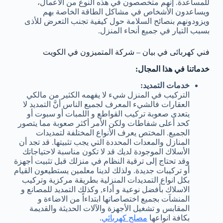
للمساعدة. إنهم متخصصون في هذه النوع من الأعمال،
ويساعدون الأشخاص في مشاكل الطاقة الخاصة بهم
ويزودونهم بنصائح السلامة حول كيفية تجنب التعرض للأذى
بسبب التيار في جميع أنحاء المنزل.
فني كهربائى في بيان – شركة المتميزون في الكويت
خدماتنا في هذا المجال:
خدمات التمديد:
التركيب في المنزل شيء لا يفهمه الكثير من مالكي
العقارات فالشيء المعرف لجميع الناس أنَّ التمديد لا
يتعدى صعوبة تركيب القواطع و اللمبات أو سبوت أو
كحد أعلى شفاطات ولكن الأمر أكثر صعوبة مما يتصور
الجميع. المختص يعرف الأنواع المختلفة لتمديدات
المنازل والمعدات المحددة التي يجب تثبيتها. قد تجد أن
الأسلاك الموجودة لديك قد لا تكون مناسبة لاحتياجاتك
وقد تحتاج إلى ترقية النظام في منزلك قبل تثبيت أجهزة
أو تركيبات جديدة. ولذلك لدينا معلمين يستطيعون القيام
بكل انواع التمديدات المنزلية بطريقة مركزية وتركيب
الاسلاك بأفضل نوعية و أداء, وكذلك التمديد للمصانع و
المنشآت بجميع اختصاصاتها ابتداءاً من الاضاءة و
المقابس و تشغيل الأجهزة والآلات الحديثة والقديمة
بكافة انواعها
مصلح كهربائي
.