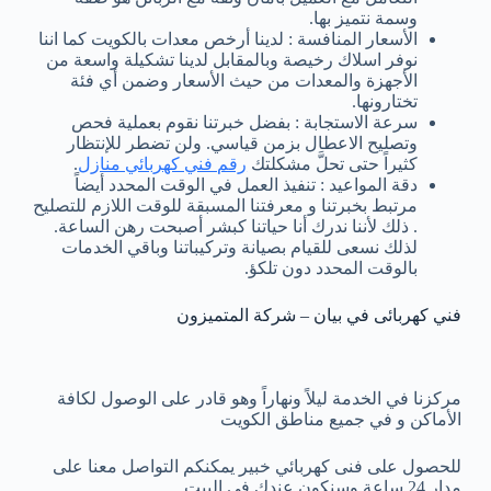
وسمة نتميز بها.
الأسعار المنافسة : لدينا أرخص معدات بالكويت كما اننا
نوفر اسلاك رخيصة وبالمقابل لدينا تشكيلة واسعة من
الأجهزة والمعدات من حيث الأسعار وضمن أي فئة
تختارونها.
سرعة الاستجابة : بفضل خبرتنا نقوم بعملية فحص
وتصليح الاعطال بزمن قياسي. ولن تضطر للإنتظار
كثيراً حتى تحلَّ مشكلتك
رقم فني كهربائي منازل
.
دقة المواعيد : تنفيذ العمل في الوقت المحدد أيضاً
مرتبط بخبرتنا و معرفتنا المسبقة للوقت اللازم للتصليح
. ذلك لأننا ندرك أنا حياتنا كبشر أصبحت رهن الساعة.
لذلك نسعى للقيام بصيانة وتركيباتنا وباقي الخدمات
بالوقت المحدد دون تلكؤ.
فني كهربائى في بيان – شركة المتميزون
مركزنا في الخدمة ليلاً ونهاراً وهو قادر على الوصول لكافة
الأماكن و في جميع مناطق الكويت
للحصول على فنى كهربائي خبير يمكنكم التواصل معنا على
مدار 24 ساعة وسنكون عندك في البيت.