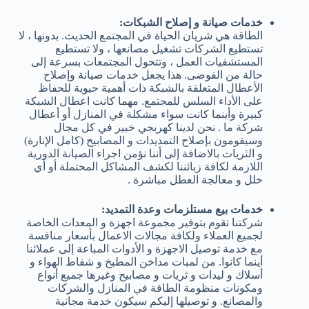
خدمات صيانة و إصلاح الشبكات:
الطاقة هي شريان الحياة في المجتمع الحديث. بدونها ، لا
تستطيع الشركات تشغيل مصانعها ، ولا تستطيع
المستشفيات العمل ، وتتحول المجتمعات بسرعة إلى
حالة من الفوضى. هذا يجعل خدمات صيانة وإصلاح
الأعطال المتعلقة بالشبكة ذات أهمية حيوية للحفاظ
على الأداء السلس للمجتمع. مهما كانت اعطال الشبكة
كبيرة وأينما كانت سواء مشكلة في المنازل أو أعطال
شركة ما . نحن لدينا كهربجي خبير في كل مجال
وسيقومون بإصلاح التمديدات و المصابيح (كامل الإنارة)
و الثريات بالاضافة إلى أننا نؤمن اجراء الصيانة الدورية
اللازمة لكافة زبائننا لكشف المشاكل المحتملة أو أي
خلل و معالجة العطل مباشرة .
خدمات بيع مستلزمات وعدة التمديد:
شركتنا تقوم بتوفير مجموعة اجهزة و المعدات الخاصة
لجميع العملاء ولكافة مجالات الاعمال بأسعار منافسة
مع خدمة توصيل الاجهزة و الأدوات المباعة إلى عملائنا
أينما كانوا. من لمبات مداخن المطبخ و شفاط الهواء و
أسلاك و ليدات و ثريات و مصابيح وغيرها جميع أنواع
ومكونات منظومة الطاقة في المنازل والشركات
والمصانع. و توصيلها إليكم سيكون خدمة مجانية