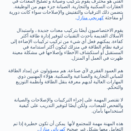
الفني هو محترف يقوم بتركيب وصيانة و تصليح المعدات في
العقارات السكنية والتجارية. الصيانة جزء مهم من الوظيفة.
يتضمن ذلك الترقيات والتفتيش والإصلاحات سواء كانت دورية
أو مفاجئة
كهربجي منازل
.
يقوم الاختصاصيون أيضًا بتركيب معدات جديدة ، واستبدال
الأسلاك القديمة بأحدث التقنيات لتوفير إدارة طاقة أكثر
كفاءة. يمكنهم فعل أي شيء من تركيب تركيبات الإضاءة إلى
ترقية نظام الطاقة في منزلك ليكون أكثر استدامة في
المستقبل أو استكشاف الأخطاء وإصلاحها في مشكلة معينة
ظهرت في العمل أو المنزل.
هم العمود الفقري لأي صناعة. هم مسؤولون عن إمداد الطاقة
للمباني التجارية والصناعية والسكنية. هؤلاء المهنيين ذوي
المهارات العالية لديهم معرفة بنقل الطاقة وأنظمة التوزيع
والتحكم.
لا تقتصر المهمة على إجراء التركيبات والإصلاحات والصيانة
والفحص للمعدات، ولكن أيضًا لتوفير التدريب على كيفية
استخدامها بأمان.
هذه المهنة مهمة للمجتمع لأنها يمكن أن تكون خطيرة إذا تم
التعامل معها بشكل غير صحيح
كهربائي منازل
.