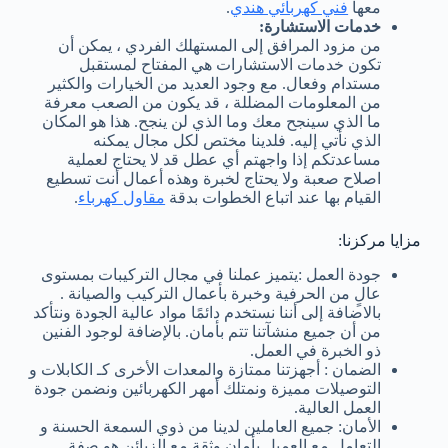
معها
فني كهربائي هندي
.
خدمات الاستشارة:
من مزود المرافق إلى المستهلك الفردي ، يمكن أن
تكون خدمات الاستشارات هي المفتاح لمستقبل
مستدام وفعال. مع وجود العديد من الخيارات والكثير
من المعلومات المضللة ، قد يكون من الصعب معرفة
ما الذي سينجح معك وما الذي لن ينجح. هذا هو المكان
الذي نأتي إليه. فلدينا مختص لكل مجال يمكنه
مساعدتكم إذا واجهتم أي عطل قد لا يحتاج لعملية
اصلاح صعبة ولا يحتاج لخبرة وهذه أعمال أنت تسطيع
القيام بها عند اتباع الخطوات بدقة
مقاول كهرباء
.
مزايا مركزنا:
جودة العمل :يتميز عملنا في مجال التركيبات بمستوى
عالٍ من الحرفية وخبرة بأعمال التركيب والصيانة .
بالاضافة إلى أننا نستخدم دائمًا مواد عالية الجودة ونتأكد
من أن جميع منشآتنا تتم بأمان. بالإضافة لوجود الفنين
ذو الخبرة في العمل.
الضمان : أجهزتنا ممتازة والمعدات الأخرى كـ الكابلات و
التوصيلات مميزة ونمتلك أمهر الكهربائين ونضمن جودة
العمل العالية.
الأمان: جميع العاملين لدينا من ذوي السمعة الحسنة و
التعامل مع العميل بأمان وثقة مع الزبائن هو صفة