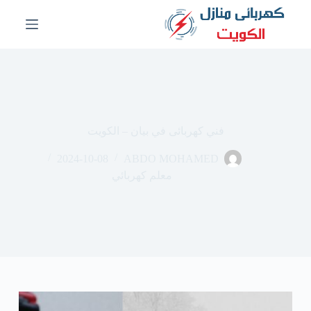
ا
ل
ت
ج
ا
و
ز
إ
ل
فني كهربائى في بيان – الكويت
ى
ا
2024-10-08
ABDO MOHAMED
ل
م
معلم كهربائي
ح
ت
و
ى