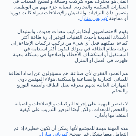
الفني هو محترف يقوم بتركيب وصيانة و تصليح المعدات في
العقارات السكنية والتجارية. الصيانة جزء مهم من الوظيفة.
يتضمن ذلك الترقيات والتفتيش والإصلاحات سواء كانت دورية
أو مفاجئة
كهربجي منازل
.
يقوم الاختصاصيون أيضًا بتركيب معدات جديدة ، واستبدال
الأسلاك القديمة بأحدث التقنيات لتوفير إدارة طاقة أكثر
كفاءة. يمكنهم فعل أي شيء من تركيب تركيبات الإضاءة إلى
ترقية نظام الطاقة في منزلك ليكون أكثر استدامة في
المستقبل أو استكشاف الأخطاء وإصلاحها في مشكلة معينة
ظهرت في العمل أو المنزل.
هم العمود الفقري لأي صناعة. هم مسؤولون عن إمداد الطاقة
للمباني التجارية والصناعية والسكنية. هؤلاء المهنيين ذوي
المهارات العالية لديهم معرفة بنقل الطاقة وأنظمة التوزيع
والتحكم.
لا تقتصر المهمة على إجراء التركيبات والإصلاحات والصيانة
والفحص للمعدات، ولكن أيضًا لتوفير التدريب على كيفية
استخدامها بأمان.
هذه المهنة مهمة للمجتمع لأنها يمكن أن تكون خطيرة إذا تم
التعامل معها بشكل غير صحيح
كهربائي منازل
.