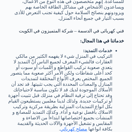
للمساعدة. إنهم متخصصون في هذه النوع من الأعمال،
ويساعدون الأشخاص في مشاكل الطاقة الخاصة بهم
ويزودونهم بنصائح السلامة حول كيفية تجنب التعرض للأذى
بسبب التيار في جميع أنحاء المنزل.
فني كهربائى في الدسمة – شركة المتميزون في الكويت
خدماتنا في هذا المجال:
خدمات التمديد:
التركيب في المنزل شيء لا يفهمه الكثير من مالكي
العقارات فالشيء المعرف لجميع الناس أنَّ التمديد لا
يتعدى صعوبة تركيب القواطع و اللمبات أو سبوت أو
كحد أعلى شفاطات ولكن الأمر أكثر صعوبة مما يتصور
الجميع. المختص يعرف الأنواع المختلفة لتمديدات
المنازل والمعدات المحددة التي يجب تثبيتها. قد تجد أن
الأسلاك الموجودة لديك قد لا تكون مناسبة لاحتياجاتك
وقد تحتاج إلى ترقية النظام في منزلك قبل تثبيت أجهزة
أو تركيبات جديدة. ولذلك لدينا معلمين يستطيعون القيام
بكل انواع التمديدات المنزلية بطريقة مركزية وتركيب
الاسلاك بأفضل نوعية و أداء, وكذلك التمديد للمصانع و
المنشآت بجميع اختصاصاتها ابتداءاً من الاضاءة و
المقابس و تشغيل الأجهزة والآلات الحديثة والقديمة
بكافة انواعها
مصلح كهربائي
.