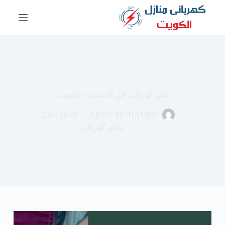
ا
ل
ت
ج
ا
و
ز
إ
ل
فني كهربائى في الدسمة – الكويت
ى
ا
2024-10-08
ABDO MOHAMED
ل
م
معلم كهربائي
ح
ت
و
ى