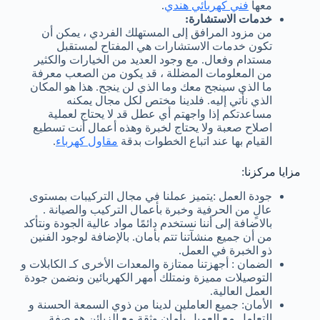
معها
فني كهربائي هندي
.
خدمات الاستشارة:
من مزود المرافق إلى المستهلك الفردي ، يمكن أن
تكون خدمات الاستشارات هي المفتاح لمستقبل
مستدام وفعال. مع وجود العديد من الخيارات والكثير
من المعلومات المضللة ، قد يكون من الصعب معرفة
ما الذي سينجح معك وما الذي لن ينجح. هذا هو المكان
الذي نأتي إليه. فلدينا مختص لكل مجال يمكنه
مساعدتكم إذا واجهتم أي عطل قد لا يحتاج لعملية
اصلاح صعبة ولا يحتاج لخبرة وهذه أعمال أنت تسطيع
القيام بها عند اتباع الخطوات بدقة
مقاول كهرباء
.
مزايا مركزنا:
جودة العمل :يتميز عملنا في مجال التركيبات بمستوى
عالٍ من الحرفية وخبرة بأعمال التركيب والصيانة .
بالاضافة إلى أننا نستخدم دائمًا مواد عالية الجودة ونتأكد
من أن جميع منشآتنا تتم بأمان. بالإضافة لوجود الفنين
ذو الخبرة في العمل.
الضمان : أجهزتنا ممتازة والمعدات الأخرى كـ الكابلات و
التوصيلات مميزة ونمتلك أمهر الكهربائين ونضمن جودة
العمل العالية.
الأمان: جميع العاملين لدينا من ذوي السمعة الحسنة و
التعامل مع العميل بأمان وثقة مع الزبائن هو صفة