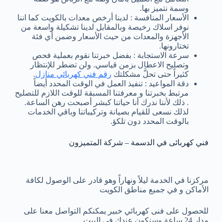
وسمة نتميز بها.
الأسعار المنافسة : لدينا أرخص معدات بالكويت كما اننا
نوفر اسلاك رخيصة وبالمقابل لدينا تشكيلة واسعة من
الأجهزة والمعدات من حيث الأسعار وضمن أي فئة
تختارونها.
سرعة الاستجابة : بفضل خبرتنا نقوم بعملية فحص
وتصليح الاعطال بزمن قياسي. ولن تضطر للإنتظار
كثيراً حتى تحلَّ مشكلتك
رقم فني كهربائي منازل
.
دقة المواعيد : تنفيذ العمل في الوقت المحدد أيضاً
مرتبط بخبرتنا و معرفتنا المسبقة للوقت اللازم للتصليح
. ذلك لأننا ندرك أنا حياتنا كبشر أصبحت رهن الساعة.
لذلك نسعى للقيام بصيانة وتركيباتنا وباقي الخدمات
بالوقت المحدد دون تلكؤ.
فني كهربائى في الدسمة – شركة المتميزون
مركزنا في الخدمة ليلاً ونهاراً وهو قادر على الوصول لكافة
الأماكن و في جميع مناطق الكويت
للحصول على فنى كهربائي خبير يمكنكم التواصل معنا على
مدار 24 ساعة وسنكون عندك في البيت.