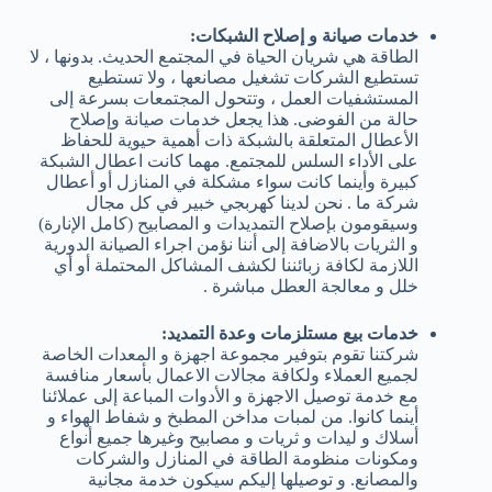
خدمات صيانة و إصلاح الشبكات:
الطاقة هي شريان الحياة في المجتمع الحديث. بدونها ، لا
تستطيع الشركات تشغيل مصانعها ، ولا تستطيع
المستشفيات العمل ، وتتحول المجتمعات بسرعة إلى
حالة من الفوضى. هذا يجعل خدمات صيانة وإصلاح
الأعطال المتعلقة بالشبكة ذات أهمية حيوية للحفاظ
على الأداء السلس للمجتمع. مهما كانت اعطال الشبكة
كبيرة وأينما كانت سواء مشكلة في المنازل أو أعطال
شركة ما . نحن لدينا كهربجي خبير في كل مجال
وسيقومون بإصلاح التمديدات و المصابيح (كامل الإنارة)
و الثريات بالاضافة إلى أننا نؤمن اجراء الصيانة الدورية
اللازمة لكافة زبائننا لكشف المشاكل المحتملة أو أي
خلل و معالجة العطل مباشرة .
خدمات بيع مستلزمات وعدة التمديد:
شركتنا تقوم بتوفير مجموعة اجهزة و المعدات الخاصة
لجميع العملاء ولكافة مجالات الاعمال بأسعار منافسة
مع خدمة توصيل الاجهزة و الأدوات المباعة إلى عملائنا
أينما كانوا. من لمبات مداخن المطبخ و شفاط الهواء و
أسلاك و ليدات و ثريات و مصابيح وغيرها جميع أنواع
ومكونات منظومة الطاقة في المنازل والشركات
والمصانع. و توصيلها إليكم سيكون خدمة مجانية