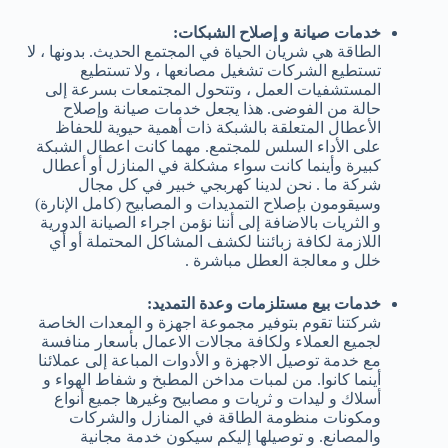
خدمات صيانة و إصلاح الشبكات:
الطاقة هي شريان الحياة في المجتمع الحديث. بدونها ، لا
تستطيع الشركات تشغيل مصانعها ، ولا تستطيع
المستشفيات العمل ، وتتحول المجتمعات بسرعة إلى
حالة من الفوضى. هذا يجعل خدمات صيانة وإصلاح
الأعطال المتعلقة بالشبكة ذات أهمية حيوية للحفاظ
على الأداء السلس للمجتمع. مهما كانت اعطال الشبكة
كبيرة وأينما كانت سواء مشكلة في المنازل أو أعطال
شركة ما . نحن لدينا كهربجي خبير في كل مجال
وسيقومون بإصلاح التمديدات و المصابيح (كامل الإنارة)
و الثريات بالاضافة إلى أننا نؤمن اجراء الصيانة الدورية
اللازمة لكافة زبائننا لكشف المشاكل المحتملة أو أي
خلل و معالجة العطل مباشرة .
خدمات بيع مستلزمات وعدة التمديد:
شركتنا تقوم بتوفير مجموعة اجهزة و المعدات الخاصة
لجميع العملاء ولكافة مجالات الاعمال بأسعار منافسة
مع خدمة توصيل الاجهزة و الأدوات المباعة إلى عملائنا
أينما كانوا. من لمبات مداخن المطبخ و شفاط الهواء و
أسلاك و ليدات و ثريات و مصابيح وغيرها جميع أنواع
ومكونات منظومة الطاقة في المنازل والشركات
والمصانع. و توصيلها إليكم سيكون خدمة مجانية