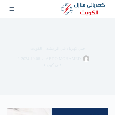
ا
ل
ت
ج
ا
و
ز
إ
ل
فني كهرباء في الرميثية – الكويت
ى
ا
2024-10-08
ABDO MOHAMED
ل
م
فني كهرباء
ح
ت
و
ى