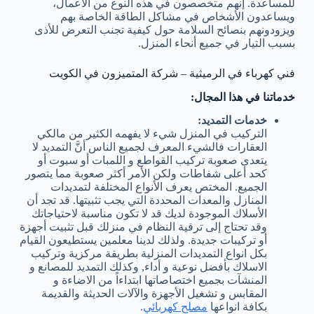
للمساعدة. إنهم متخصصون في هذه النوع من الأعمال،
ويساعدون الأشخاص في مشاكل الطاقة الخاصة بهم
ويزودونهم بنصائح السلامة حول كيفية تجنب التعرض للأذى
بسبب التيار في جميع أنحاء المنزل.
فني كهرباء في الرميثية – شركة المتميزون في الكويت
خدماتنا في هذا المجال:
خدمات التمديد:
التركيب في المنزل شيء لا يفهمه الكثير من مالكي
العقارات فالشيء المعرف لجميع الناس أنَّ التمديد لا
يتعدى صعوبة تركيب القواطع و اللمبات أو سبوت أو
كحد أعلى شفاطات ولكن الأمر أكثر صعوبة مما يتصور
الجميع. المختص يعرف الأنواع المختلفة لتمديدات
المنازل والمعدات المحددة التي يجب تثبيتها. قد تجد أن
الأسلاك الموجودة لديك قد لا تكون مناسبة لاحتياجاتك
وقد تحتاج إلى ترقية النظام في منزلك قبل تثبيت أجهزة
أو تركيبات جديدة. ولذلك لدينا معلمين يستطيعون القيام
بكل انواع التمديدات المنزلية بطريقة مركزية وتركيب
الاسلاك بأفضل نوعية و أداء, وكذلك التمديد للمصانع و
المنشآت بجميع اختصاصاتها ابتداءاً من الاضاءة و
المقابس و تشغيل الأجهزة والآلات الحديثة والقديمة
بكافة انواعها
مصلح كهربائي
.