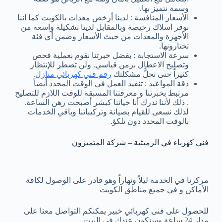
وسمة نتميز بها.
الأسعار المنافسة : لدينا أرخص معدات بالكويت كما اننا
نوفر اسلاك رخيصة وبالمقابل لدينا تشكيلة واسعة من
الأجهزة والمعدات من حيث الأسعار وضمن أي فئة
تختارونها.
سرعة الاستجابة : بفضل خبرتنا نقوم بعملية فحص
وتصليح الاعطال بزمن قياسي. ولن تضطر للإنتظار
كثيراً حتى تحلَّ مشكلتك
رقم فني كهربائي منازل
.
دقة المواعيد : تنفيذ العمل في الوقت المحدد أيضاً
مرتبط بخبرتنا و معرفتنا المسبقة للوقت اللازم للتصليح
. ذلك لأننا ندرك أنا حياتنا كبشر أصبحت رهن الساعة.
لذلك نسعى للقيام بصيانة وتركيباتنا وباقي الخدمات
بالوقت المحدد دون تلكؤ.
فني كهرباء في الرميثية – شركة المتميزون
مركزنا في الخدمة ليلاً ونهاراً وهو قادر على الوصول لكافة
الأماكن و في جميع مناطق الكويت
للحصول على فنى كهربائي خبير يمكنكم التواصل معنا على
مدار 24 ساعة وسنكون عندك في البيت.