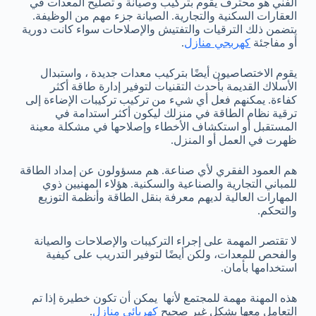
الفني هو محترف يقوم بتركيب وصيانة و تصليح المعدات في
العقارات السكنية والتجارية. الصيانة جزء مهم من الوظيفة.
يتضمن ذلك الترقيات والتفتيش والإصلاحات سواء كانت دورية
أو مفاجئة
كهربجي منازل
.
يقوم الاختصاصيون أيضًا بتركيب معدات جديدة ، واستبدال
الأسلاك القديمة بأحدث التقنيات لتوفير إدارة طاقة أكثر
كفاءة. يمكنهم فعل أي شيء من تركيب تركيبات الإضاءة إلى
ترقية نظام الطاقة في منزلك ليكون أكثر استدامة في
المستقبل أو استكشاف الأخطاء وإصلاحها في مشكلة معينة
ظهرت في العمل أو المنزل.
هم العمود الفقري لأي صناعة. هم مسؤولون عن إمداد الطاقة
للمباني التجارية والصناعية والسكنية. هؤلاء المهنيين ذوي
المهارات العالية لديهم معرفة بنقل الطاقة وأنظمة التوزيع
والتحكم.
لا تقتصر المهمة على إجراء التركيبات والإصلاحات والصيانة
والفحص للمعدات، ولكن أيضًا لتوفير التدريب على كيفية
استخدامها بأمان.
هذه المهنة مهمة للمجتمع لأنها يمكن أن تكون خطيرة إذا تم
التعامل معها بشكل غير صحيح
كهربائي منازل
.