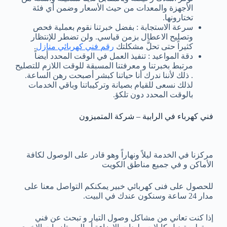
الأجهزة والمعدات من حيث الأسعار وضمن أي فئة
تختارونها.
سرعة الاستجابة : بفضل خبرتنا نقوم بعملية فحص
وتصليح الاعطال بزمن قياسي. ولن تضطر للإنتظار
كثيراً حتى تحلَّ مشكلتك
رقم فني كهربائي منازل
.
دقة المواعيد : تنفيذ العمل في الوقت المحدد أيضاً
مرتبط بخبرتنا و معرفتنا المسبقة للوقت اللازم للتصليح
. ذلك لأننا ندرك أنا حياتنا كبشر أصبحت رهن الساعة.
لذلك نسعى للقيام بصيانة وتركيباتنا وباقي الخدمات
بالوقت المحدد دون تلكؤ.
فني كهرباء في الرابية – شركة المتميزون
مركزنا في الخدمة ليلاً ونهاراً وهو قادر على الوصول لكافة
الأماكن و في جميع مناطق الكويت
للحصول على فنى كهربائي خبير يمكنكم التواصل معنا على
مدار 24 ساعة وسنكون عندك في البيت.
إذا كنت تعاني من مشاكل وصول التيار و تبحث عن فني