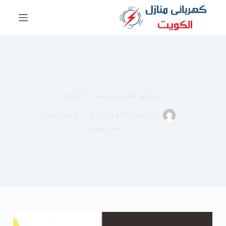
ا
ل
ت
ج
ا
و
ز
إ
ل
فني كهرباء في الرابية – الكويت
ى
ا
2024-10-08
ABDO MOHAMED
ل
م
فني كهرباء
ح
ت
و
ى