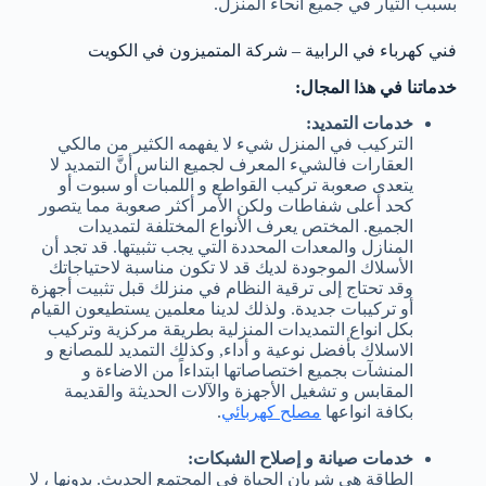
بسبب التيار في جميع أنحاء المنزل.
فني كهرباء في الرابية – شركة المتميزون في الكويت
خدماتنا في هذا المجال:
خدمات التمديد:
التركيب في المنزل شيء لا يفهمه الكثير من مالكي
العقارات فالشيء المعرف لجميع الناس أنَّ التمديد لا
يتعدى صعوبة تركيب القواطع و اللمبات أو سبوت أو
كحد أعلى شفاطات ولكن الأمر أكثر صعوبة مما يتصور
الجميع. المختص يعرف الأنواع المختلفة لتمديدات
المنازل والمعدات المحددة التي يجب تثبيتها. قد تجد أن
الأسلاك الموجودة لديك قد لا تكون مناسبة لاحتياجاتك
وقد تحتاج إلى ترقية النظام في منزلك قبل تثبيت أجهزة
أو تركيبات جديدة. ولذلك لدينا معلمين يستطيعون القيام
بكل انواع التمديدات المنزلية بطريقة مركزية وتركيب
الاسلاك بأفضل نوعية و أداء, وكذلك التمديد للمصانع و
المنشآت بجميع اختصاصاتها ابتداءاً من الاضاءة و
المقابس و تشغيل الأجهزة والآلات الحديثة والقديمة
بكافة انواعها
مصلح كهربائي
.
خدمات صيانة و إصلاح الشبكات:
الطاقة هي شريان الحياة في المجتمع الحديث. بدونها ، لا