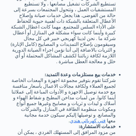
تستطيع الشركات تشغيل مصانعها ، ولا تستطيع
المستشفيات العمل ، وتتحول المجتمعات بسرعة إلى
حالة من الفوضى. هذا يجعل خدمات صيانة وإصلاح
الأعطال المتعلقة بالشبكة ذات أهمية حيوية للحفاظ
على الأداء السلس للمجتمع. مهما كانت اعطال الشبكة
كبيرة وأينما كانت سواء مشكلة في المنازل أو أعطال
شركة ما . نحن لدينا كهربجي خبير في كل مجال
وسيقومون بإصلاح التمديدات و المصابيح (كامل الإنارة)
و الثريات بالاضافة إلى أننا نؤمن اجراء الصيانة الدورية
اللازمة لكافة زبائننا لكشف المشاكل المحتملة أو أي
خلل و معالجة العطل مباشرة .
خدمات بيع مستلزمات وعدة التمديد:
شركتنا تقوم بتوفير مجموعة اجهزة و المعدات الخاصة
لجميع العملاء ولكافة مجالات الاعمال بأسعار منافسة
مع خدمة توصيل الاجهزة و الأدوات المباعة إلى عملائنا
أينما كانوا. من لمبات مداخن المطبخ و شفاط الهواء و
أسلاك و ليدات و ثريات و مصابيح وغيرها جميع أنواع
ومكونات منظومة الطاقة في المنازل والشركات
والمصانع. و توصيلها إليكم سيكون خدمة مجانية
معها
فني كهربائي هندي
.
خدمات الاستشارة:
من مزود المرافق إلى المستهلك الفردي ، يمكن أن