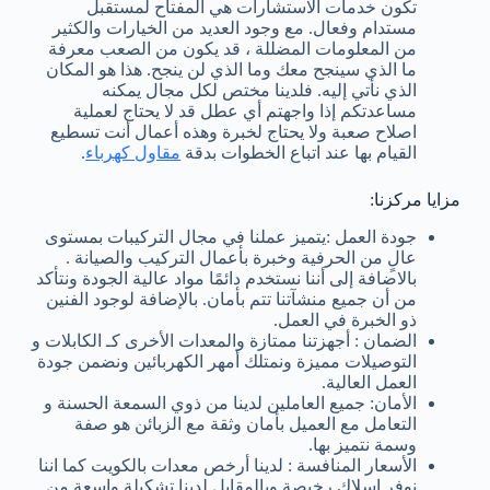
تكون خدمات الاستشارات هي المفتاح لمستقبل
مستدام وفعال. مع وجود العديد من الخيارات والكثير
من المعلومات المضللة ، قد يكون من الصعب معرفة
ما الذي سينجح معك وما الذي لن ينجح. هذا هو المكان
الذي نأتي إليه. فلدينا مختص لكل مجال يمكنه
مساعدتكم إذا واجهتم أي عطل قد لا يحتاج لعملية
اصلاح صعبة ولا يحتاج لخبرة وهذه أعمال أنت تسطيع
القيام بها عند اتباع الخطوات بدقة
مقاول كهرباء
.
مزايا مركزنا:
جودة العمل :يتميز عملنا في مجال التركيبات بمستوى
عالٍ من الحرفية وخبرة بأعمال التركيب والصيانة .
بالاضافة إلى أننا نستخدم دائمًا مواد عالية الجودة ونتأكد
من أن جميع منشآتنا تتم بأمان. بالإضافة لوجود الفنين
ذو الخبرة في العمل.
الضمان : أجهزتنا ممتازة والمعدات الأخرى كـ الكابلات و
التوصيلات مميزة ونمتلك أمهر الكهربائين ونضمن جودة
العمل العالية.
الأمان: جميع العاملين لدينا من ذوي السمعة الحسنة و
التعامل مع العميل بأمان وثقة مع الزبائن هو صفة
وسمة نتميز بها.
الأسعار المنافسة : لدينا أرخص معدات بالكويت كما اننا
نوفر اسلاك رخيصة وبالمقابل لدينا تشكيلة واسعة من